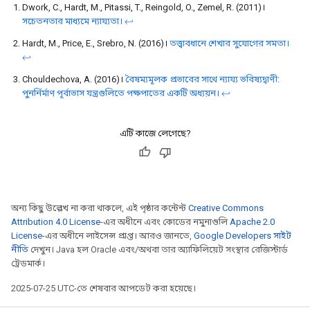
Dwork, C., Hardt, M., Pitassi, T., Reingold, O., Zemel, R. (2011)।
সচেতনতার মাধ্যমে ন্যায্যতা।
↩
Hardt, M., Price, E., Srebro, N. (2016)।
তত্ত্বাবধানে শেখার সুযোগের সমতা।
↩
Chouldechova, A. (2016)।
বৈষম্যমূলক প্রভাবের সাথে ন্যায্য ভবিষ্যদ্বাণী:
পুনর্নির্মাণ পূর্বাভাস যন্ত্রগুলিতে পক্ষপাতের একটি অধ্যয়ন।
↩
এটি কাজে লেগেছে?
অন্য কিছু উল্লেখ না করা থাকলে, এই পৃষ্ঠার কন্টেন্ট
Creative Commons
Attribution 4.0 License
-এর অধীনে এবং কোডের নমুনাগুলি
Apache 2.0
License
-এর অধীনে লাইসেন্স প্রাপ্ত। আরও জানতে,
Google Developers সাইট
নীতি
দেখুন। Java হল Oracle এবং/অথবা তার অ্যাফিলিয়েট সংস্থার রেজিস্টার্ড
ট্রেডমার্ক।
2025-07-25 UTC-তে শেষবার আপডেট করা হয়েছে।