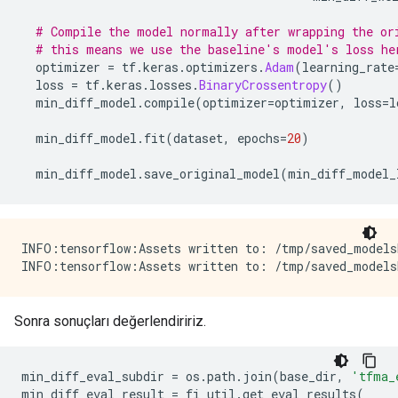
# Compile the model normally after wrapping the or
# this means we use the baseline's model's loss he
  optimizer 
=
 tf
.
keras
.
optimizers
.
Adam
(
learning_rate
  loss 
=
 tf
.
keras
.
losses
.
BinaryCrossentropy
()
  min_diff_model
.
compile
(
optimizer
=
optimizer
,
 loss
=
l
  min_diff_model
.
fit
(
dataset
,
 epochs
=
20
)
  min_diff_model
.
save_original_model
(
min_diff_model_
INFO:tensorflow:Assets written to: /tmp/saved_models
Sonra sonuçları değerlendiririz.
min_diff_eval_subdir 
=
 os
.
path
.
join
(
base_dir
,
'tfma_
min_diff_eval_result 
=
 fi_util
.
get_eval_results
(