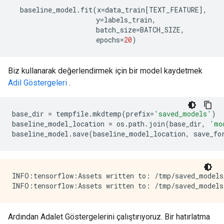
  baseline_model
.
fit
(
x
=
data_train
[
TEXT_FEATURE
],
                     y
=
labels_train
,
                     batch_size
=
BATCH_SIZE
,
                     epochs
=
20
)
Biz kullanarak değerlendirmek için bir model kaydetmek
Adil Göstergeleri
.
base_dir 
=
 tempfile
.
mkdtemp
(
prefix
=
'saved_models'
)
baseline_model_location 
=
 os
.
path
.
join
(
base_dir
,
'mo
baseline_model
.
save
(
baseline_model_location
,
 save_fo
INFO:tensorflow:Assets written to: /tmp/saved_models8
Ardından Adalet Göstergelerini çalıştırıyoruz. Bir hatırlatma