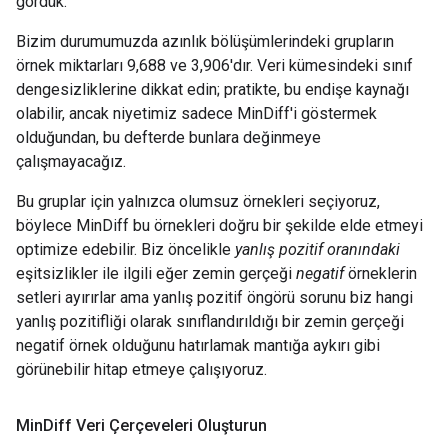
gördük.
Bizim durumumuzda azınlık bölüşümlerindeki grupların
örnek miktarları 9,688 ve 3,906'dır. Veri kümesindeki sınıf
dengesizliklerine dikkat edin; pratikte, bu endişe kaynağı
olabilir, ancak niyetimiz sadece MinDiff'i göstermek
olduğundan, bu defterde bunlara değinmeye
çalışmayacağız.
Bu gruplar için yalnızca olumsuz örnekleri seçiyoruz,
böylece MinDiff bu örnekleri doğru bir şekilde elde etmeyi
optimize edebilir. Biz öncelikle
yanlış pozitif oranındaki
eşitsizlikler ile ilgili eğer zemin gerçeği
negatif
örneklerin
setleri ayırırlar ama yanlış pozitif öngörü sorunu biz hangi
yanlış pozitifliği olarak sınıflandırıldığı bir zemin gerçeği
negatif örnek olduğunu hatırlamak mantığa aykırı gibi
görünebilir hitap etmeye çalışıyoruz.
Min
Diff Veri Çerçeveleri Oluşturun