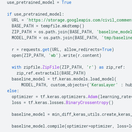
use_pretrained_model 
=
True
if
 use_pretrained_model
:
  URL 
=
'https://storage.googleapis.com/civil_commen
  BASE_PATH 
=
 tempfile
.
mkdtemp
()
  ZIP_PATH 
=
 os
.
path
.
join
(
BASE_PATH
,
'baseline_mode
  MODEL_PATH 
=
 os
.
path
.
join
(
BASE_PATH
,
'tmp/baselin
  r 
=
 requests
.
get
(
URL
,
 allow_redirects
=
True
)
  open
(
ZIP_PATH
,
'wb'
).
write
(
r
.
content
)
with
 zipfile
.
ZipFile
(
ZIP_PATH
,
'r'
)
as
 zip_ref
:
    zip_ref
.
extractall
(
BASE_PATH
)
  baseline_model 
=
 tf
.
keras
.
models
.
load_model
(
      MODEL_PATH
,
 custom_objects
={
'KerasLayer'
:
 hu
else
:
  optimizer 
=
 tf
.
keras
.
optimizers
.
Adam
(
learning_rate
  loss 
=
 tf
.
keras
.
losses
.
BinaryCrossentropy
()
  baseline_model 
=
 min_diff_keras_utils
.
create_keras
  baseline_model
.
compile
(
optimizer
=
optimizer
,
 loss
=
l