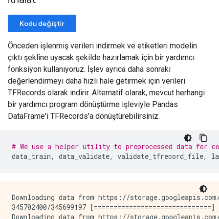
Kodu değiştir
Önceden işlenmiş verileri indirmek ve etiketleri modelin
çıktı şekline uyacak şekilde hazırlamak için bir yardımcı
fonksiyon kullanıyoruz. İşlev ayrıca daha sonraki
değerlendirmeyi daha hızlı hale getirmek için verileri
TFRecords olarak indirir. Alternatif olarak, mevcut herhangi
bir yardımcı program dönüştürme işleviyle Pandas
DataFrame'i TFRecords'a dönüştürebilirsiniz.
# We use a helper utility to preprocessed data for c
data_train
,
 data_validate
,
 validate_tfrecord_file
,
 la
Downloading data from https://storage.googleapis.com/
345702400/345699197 [==============================] 
Downloading data from https://storage.googleapis.com/