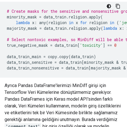
# Create masks for the sensitive and nonsensitive gr
minority_mask 
=
 data_train
.
religion
.
apply
(
lambda
 x
:
 any
(
religion 
in
 x 
for
 religion 
in
(
'je
majority_mask 
=
 data_train
.
religion
.
apply
(
lambda
 x
:
 
# Select nontoxic examples, so MinDiff will be able 
true_negative_mask 
=
 data_train
[
'toxicity'
]
==
0
data_train_main 
=
 copy
.
copy
(
data_train
)
data_train_sensitive 
=
 data_train
[
minority_mask 
&
 tr
data_train_nonsensitive 
=
 data_train
[
majority_mask 
&
Ayrıca Pandas DataFrame'lerimizi MinDiff girişi için
Tensorflow Veri Kümelerine dönüştürmemiz gerekiyor.
Pandas DataFrames için Keras model API'sinden farklı
olarak, Veri Kümeleri kullanmanın, modelin giriş özelliklerini
ve etiketlerini tek bir Veri Kümesinde birlikte sağlamamız
gerektiği anlamına geldiğini unutmayın. Burada verdiğimiz
'comment_text'
bir giriş özelliği olarak ve modelin