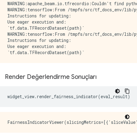
WARNING:apache_beam.io.tfrecordio:Couldn't find pyth
WARNING:tensorflow:From /tmpfs/src/tf_docs_env/lib/p
Instructions for updating:

Use eager execution and: 

`tf.data.TFRecordDataset(path)`

WARNING:tensorflow:From /tmpfs/src/tf_docs_env/lib/p
Instructions for updating:

Use eager execution and: 

Render Değerlendirme Sonuçları
widget_view
.
render_fairness_indicator
(
eval_result
)