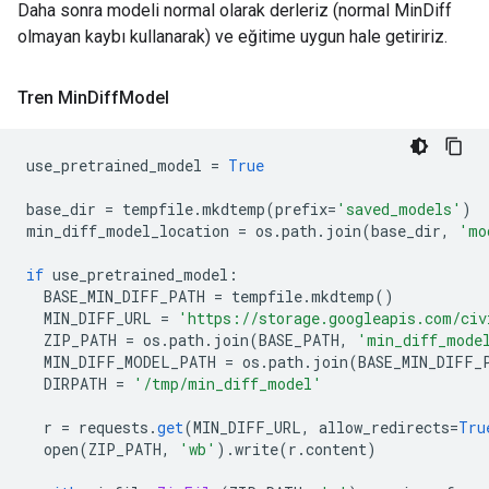
Daha sonra modeli normal olarak derleriz (normal MinDiff
olmayan kaybı kullanarak) ve eğitime uygun hale getiririz.
Tren Min
Diff
Model
use_pretrained_model 
=
True
base_dir 
=
 tempfile
.
mkdtemp
(
prefix
=
'saved_models'
)
min_diff_model_location 
=
 os
.
path
.
join
(
base_dir
,
'mo
if
 use_pretrained_model
:
  BASE_MIN_DIFF_PATH 
=
 tempfile
.
mkdtemp
()
  MIN_DIFF_URL 
=
'https://storage.googleapis.com/civ
  ZIP_PATH 
=
 os
.
path
.
join
(
BASE_PATH
,
'min_diff_mode
  MIN_DIFF_MODEL_PATH 
=
 os
.
path
.
join
(
BASE_MIN_DIFF_
  DIRPATH 
=
'/tmp/min_diff_model'
  r 
=
 requests
.
get
(
MIN_DIFF_URL
,
 allow_redirects
=
Tru
  open
(
ZIP_PATH
,
'wb'
).
write
(
r
.
content
)