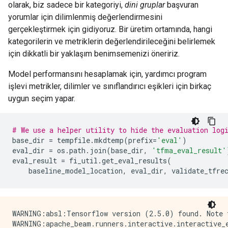
olarak, biz sadece bir kategoriyi,
dini gruplar
başvuran
yorumlar için dilimlenmiş değerlendirmesini
gerçekleştirmek için gidiyoruz. Bir üretim ortamında, hangi
kategorilerin ve metriklerin değerlendirileceğini belirlemek
için dikkatli bir yaklaşım benimsemenizi öneririz.
Model performansını hesaplamak için, yardımcı program
işlevi metrikler, dilimler ve sınıflandırıcı eşikleri için birkaç
uygun seçim yapar.
# We use a helper utility to hide the evaluation log
base_dir 
=
 tempfile
.
mkdtemp
(
prefix
=
'eval'
)
eval_dir 
=
 os
.
path
.
join
(
base_dir
,
'tfma_eval_result'
eval_result 
=
 fi_util
.
get_eval_results
(
    baseline_model_location
,
 eval_dir
,
 validate_tfre
WARNING:absl:Tensorflow version (2.5.0) found. Note 
WARNING:apache_beam.runners.interactive.interactive_