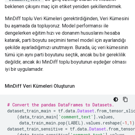
beklenen çıkışını maç için etiket yeniden şekillendirmek.
MinDiff toplu Veri Kümeleri gerektirdiğinden, Veri Kümesini
bu aşamada da topluyoruz. Model performansı ile
dengelerken eğitim hızı ve donanım hususlarını hesaba
katarak, parti boyutu seçimini temel model için ayarlandığı
şekilde ayarladığımızı unutmayın. Burada, üç veri kümesinin
tümü için aynı parti boyutunu seçtik, ancak bu bir gereklilik
değildir, ancak iki MinDiff toplu boyutunun eşdeğer olması
iyi bir uygulamadır.
Min
Diff Veri Kümeleri Oluşturun
# Convert the pandas DataFrames to Datasets.
dataset_train_main 
=
 tf
.
data
.
Dataset
.
from_tensor_sli
(
data_train_main
[
'comment_text'
].
values
,
     data_train_main
.
pop
(
LABEL
).
values
.
reshape
(-
1
,
1
)
dataset_train_sensitive 
=
 tf
.
data
.
Dataset
.
from_tenso
(
data_train_sensitive
[
'comment_text'
].
values
,