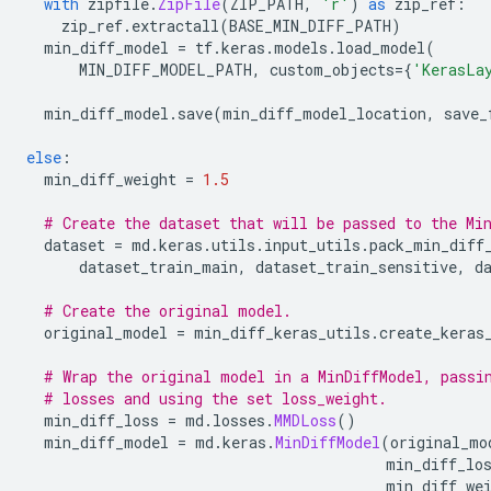
with
 zipfile
.
ZipFile
(
ZIP_PATH
,
'r'
)
as
 zip_ref
:
    zip_ref
.
extractall
(
BASE_MIN_DIFF_PATH
)
  min_diff_model 
=
 tf
.
keras
.
models
.
load_model
(
      MIN_DIFF_MODEL_PATH
,
 custom_objects
={
'KerasLa
  min_diff_model
.
save
(
min_diff_model_location
,
 save_
else
:
  min_diff_weight 
=
1.5
# Create the dataset that will be passed to the Mi
  dataset 
=
 md
.
keras
.
utils
.
input_utils
.
pack_min_diff
      dataset_train_main
,
 dataset_train_sensitive
,
 d
# Create the original model.
  original_model 
=
 min_diff_keras_utils
.
create_keras
# Wrap the original model in a MinDiffModel, passi
# losses and using the set loss_weight.
  min_diff_loss 
=
 md
.
losses
.
MMDLoss
()
  min_diff_model 
=
 md
.
keras
.
MinDiffModel
(
original_mo
                                         min_diff_lo
                                         min_diff_we