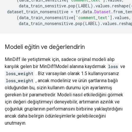
     data_train_sensitive
.
pop
(
LABEL
).
values
.
reshape
(
dataset_train_nonsensitive 
=
 tf
.
data
.
Dataset
.
from_te
(
data_train_nonsensitive
[
'comment_text'
].
values
,
     data_train_nonsensitive
.
pop
(
LABEL
).
values
.
resha
Modeli eğitin ve değerlendirin
MinDiff ile yetiştirmek için, sadece orijinal modeli alıp
karşılık gelen bir MinDiffModel alanına kaydırmak
loss
ve
loss_weight
. Biz varsayılan olarak 1.5 kullanıyorsanız
loss_weight
, ancak modeliniz ve ürün şartlarına bağlı
olduğundan bu, sizin kullanım durumu için ayarlanmış
gereken bir parametredir. Modeli nasıl etkilediğini görmek
için değeri değiştirmeyi deneyebilir, artırmanın azınlık ve
çoğunluk gruplarının performansını birbirine yaklaştırdığını
ancak daha belirgin ödünleşimlerle gelebileceğini
unutmayın.