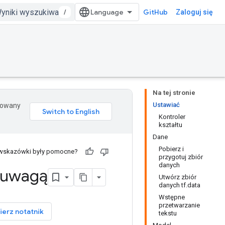
/
GitHub
Zaloguj się
Na tej stronie
Ustawiać
erowany
Kontroler
kształtu
Dane
Pobierz i
 wskazówki były pomocne?
przygotuj zbiór
danych
 uwagą
Utwórz zbiór
danych tf.data
Wstępne
przetwarzanie
ierz notatnik
tekstu