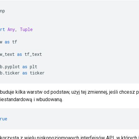
np
rt
Any
,
Tuple
w 
as
 tf
w_text 
as
 tf_text
b
.
pyplot 
as
 plt
b
.
ticker 
as
 ticker
uduje kilka warstw od podstaw, użyj tej zmiennej, jeśli chcesz 
niestandardową i wbudowaną.
rue
orzysta z wielu niskopoziomowych interfejsów API, w których ła