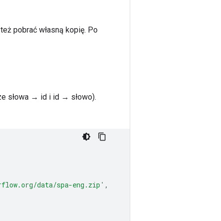
też pobrać własną kopię. Po
e słowa → id i id → słowo).
rflow.org/data/spa-eng.zip'
,