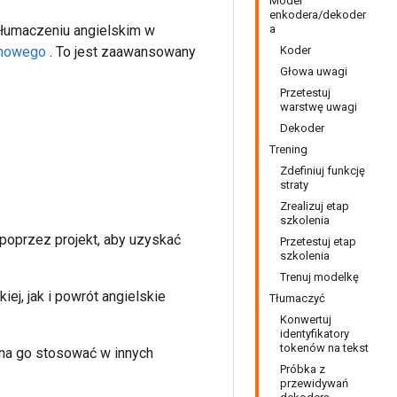
Model
enkodera/dekoder
tłumaczeniu angielskim w
a
ynowego
. To jest zaawansowany
Koder
Głowa uwagi
Przetestuj
warstwę uwagi
Dekoder
Trening
Zdefiniuj funkcję
straty
Zrealizuj etap
szkolenia
y poprzez projekt, aby uzyskać
Przetestuj etap
szkolenia
Trenuj modelkę
j, jak i powrót angielskie
Tłumaczyć
Konwertuj
identyfikatory
tokenów na tekst
na go stosować w innych
Próbka z
przewidywań