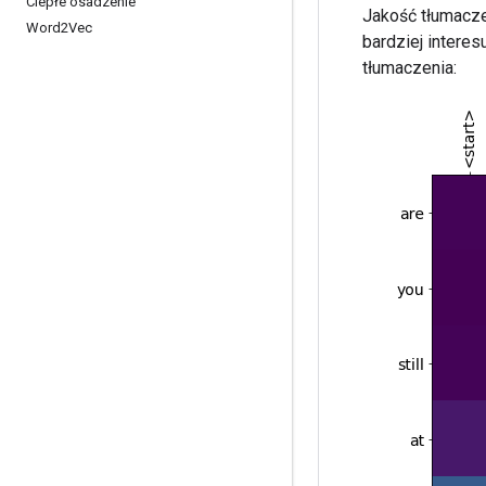
Ciepłe osadzenie
Jakość tłumacze
Word2Vec
bardziej intere
tłumaczenia: