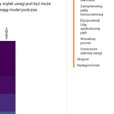
dekodera
y wątek uwagi jest być może
Zaimplementuj
a uwagę model podczas
pętlę
tłumaczeniową
[Opcjonalnie]
Użyj
symbolicznej
pętli
Wizualizuj
proces
Oznaczone
wykresy uwagi
Eksport
Następne kroki