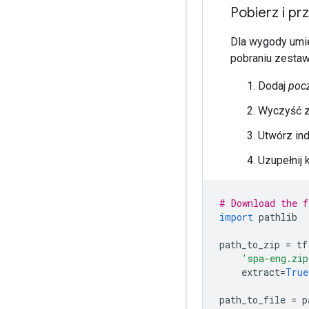
Pobierz i pr
Dla wygody umie
pobraniu zestaw
Dodaj
poc
Wyczyść zd
Utwórz in
Uzupełnij 
# Download the f
import
 pathlib
path_to_zip 
=
 tf
'spa-eng.zip
    extract
=
True
path_to_file 
=
 p