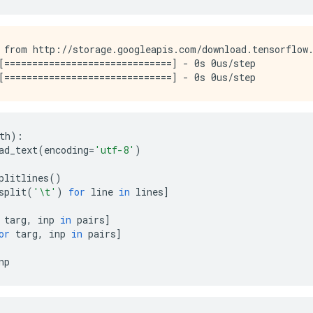
 from http://storage.googleapis.com/download.tensorflow.
[==============================] - 0s 0us/step

th
):
ad_text
(
encoding
=
'utf-8'
)
plitlines
()
split
(
'\t'
)
for
 line 
in
 lines
]
 targ
,
 inp 
in
 pairs
]
or
 targ
,
 inp 
in
 pairs
]
np