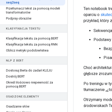
seq2seq
Ten notebook tr
Przetłumacz tekst za pomocą modeli
transformatorów
oparciu o
skute
Podpisy obrazów
przykład, który
KLASYFIKACJA TEKSTU
Sekwencja
Klasyfikacja tekstu za pomocą BERT
Podstawy 
Klasyfikacja tekstu za pomocą RNN
Bezp
Oblicz metryki podobieństwa
Pisa
NLP Z BERT
Choć architektur
Dostosuj Berta do zadań KLEJU
głębsze zrozum
Dostrój BERT
Określ ilościowo niepewność za
Po treningu w t
pomocą BERT
tłumaczenie
„¿t
OSADZONE ELEMENTY
Otrzymany mode
środowiskach T
Osadzanie słów