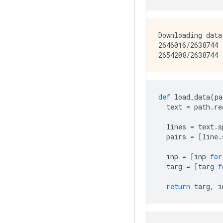
Downloading data
2646016/2638744 
def
 load_data
(
pa
  text 
=
 path
.
re
  lines 
=
 text
.
s
  pairs 
=
[
line
.
  inp 
=
[
inp 
for
  targ 
=
[
targ 
f
return
 targ
,
 i