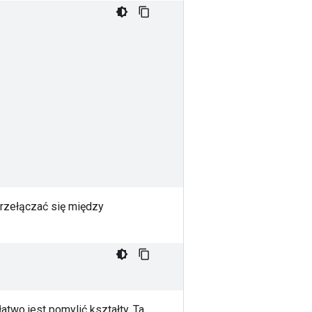
przełączać się między
two jest pomylić kształty. Ta