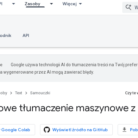
PI
Zasoby
Więcej
wodnik
API
Google używa technologii AI do tłumaczenia treści na Twój pref
ia wygenerowane przez AI mogą zawierać błędy.
soby
Text
Samouczki
Czy te
owe tłumaczenie maszynowe z
 Google Colab
Wyświetl źródło na GitHub
Pob