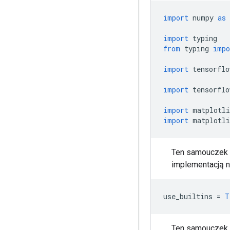
import
 numpy 
as
 
import
 typing
from
 typing 
impo
import
 tensorflo
import
 tensorflo
import
 matplotli
import
 matplotli
Ten samouczek b
implementacją 
use_builtins 
=
T
Ten samouczek k