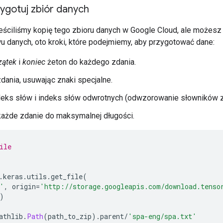
zygotuj zbiór danych
ściliśmy kopię tego zbioru danych w Google Cloud, ale możesz 
u danych, oto kroki, które podejmiemy, aby przygotować dane:
zątek
i
koniec
żeton do każdego zdania.
ania, usuwając znaki specjalne.
deks słów i indeks słów odwrotnych (odwzorowanie słowników z
każde zdanie do maksymalnej długości.
ile
.
keras
.
utils
.
get_file
(
'
,
 origin
=
'http://storage.googleapis.com/download.tenso
)
athlib
.
Path
(
path_to_zip
).
parent
/
'spa-eng/spa.txt'