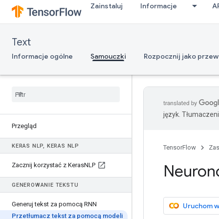
Zainstaluj
Informacje
A
Text
Informacje ogólne
Samouczki
Rozpocznij jako prze
język. Tłumaczen
Przegląd
KERAS NLP
,
KERAS NLP
TensorFlow
Za
Zacznij korzystać z Keras
NLP
Neuron
GENEROWANIE TEKSTU
Generuj tekst za pomocą RNN
Uruchom w
Przetłumacz tekst za pomocą modeli