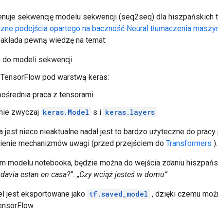
enuje sekwencję modelu sekwencji (seq2seq) dla hiszpańskich 
czne podejścia opartego na baczność Neural tłumaczenia masz
 zakłada pewną wiedzę na temat:
 do modeli sekwencji
TensorFlow pod warstwą keras:
ośrednia praca z tensorami
nie zwyczaj
keras.Model
s i
keras.layers
a jest nieco nieaktualne nadal jest to bardzo użyteczne do prac
ienie mechanizmów uwagi (przed przejściem do
Transformers
).
ym modelu notebooka, będzie można do wejścia zdaniu hiszpańskie
odavia estan en
casa?”:
„Czy wciąż jesteś w domu”
l jest eksportowane jako
tf.saved_model
, dzięki czemu moż
ensorFlow.