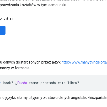
sprawdzania kształtów w tym samouczku.
ztałtu
u danych dostarczonych przez język
http://www.manythings.org
umaczy w formacie:
s
 book
?
¿
Puedo
 tomar prestado este libro
?
ne języki, ale my użyjemy zestawu danych angielsko-hiszpański