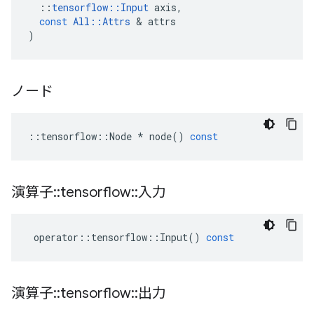
::
tensorflow
::
Input
axis
,
const
All
::
Attrs
&
attrs
)
ノード
::
tensorflow
::
Node
*
node
()
const
演算子
::
tensorflow
::
入力
operator
::
tensorflow
::
Input
()
const
演算子
::
tensorflow
::
出力