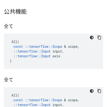
公共機能
全て
All
(
const
::
tensorflow
::
Scope
&
scope
,
::
tensorflow
::
Input
input
,
::
tensorflow
::
Input
axis
)
全て
All
(
const
::
tensorflow
::
Scope
&
scope
,
::
tensorflow
::
Input
input
,