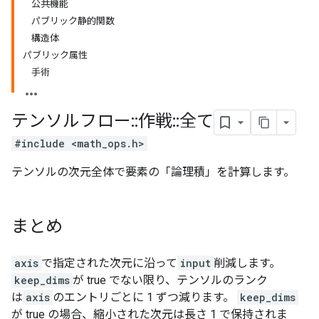
公共機能
パブリック静的関数
構造体
パブリック属性
手術
テンソルフロー
::
作戦
::
全て
#include <math_ops.h>
テンソルの次元全体で要素の「論理積」を計算します。
まとめ
axis
で指定された次元に沿って
input
削減します。
keep_dims
が true でない限り、テンソルのランク
は
axis
のエントリごとに 1 ずつ減ります。
keep_dims
が true の場合、縮小された次元は長さ 1 で保持されま