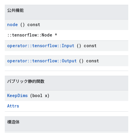
公共機能
node
() const
::tensorflow::Node *
operator
::
tensorflow
::
Input
() const
operator
::
tensorflow
::
Output
() const
パブリック静的関数
Keep
Dims
(bool x)
Attrs
構造体