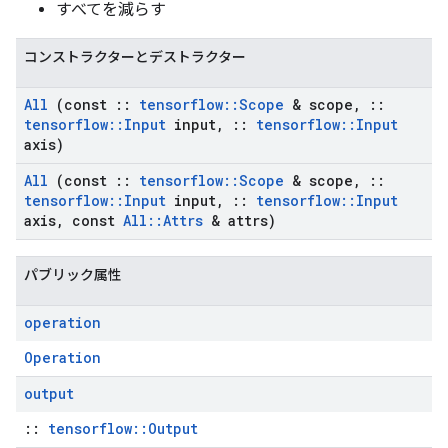
すべてを減らす
コンストラクターとデストラクター
All
(const
::
tensorflow
::
Scope
& scope
,
::
tensorflow
::
Input
input
,
::
tensorflow
::
Input
axis)
All
(const
::
tensorflow
::
Scope
& scope
,
::
tensorflow
::
Input
input
,
::
tensorflow
::
Input
axis
,
const
All
::
Attrs
& attrs)
パブリック属性
operation
Operation
output
::
tensorflow::Output