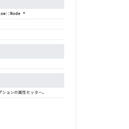
low::Node *
プションの属性セッター。