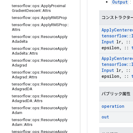
Output
:
tensorflow
::
ops
::
Apply
Proximal
Gradient
Descent
::
Attrs
コンストラクタ
tensorflow
::
ops
::
Apply
RMSProp
tensorflow
::
ops
::
Apply
RMSProp
::
Apply
Centere
Attrs
tensorflow
::
tensorflow
::
ops
::
Resource
Apply
Input
lr
,
::
Adadelta
epsilon
,
::
tensorflow
::
ops
::
Resource
Apply
Adadelta
::
Attrs
Apply
Centere
tensorflow
::
ops
::
Resource
Apply
tensorflow
::
Adagrad
Input
lr
,
::
tensorflow
::
ops
::
Resource
Apply
epsilon
,
::
Adagrad
::
Attrs
tensorflow
::
ops
::
Resource
Apply
Adagrad
DA
パブリック属性
tensorflow
::
ops
::
Resource
Apply
Adagrad
DA
::
Attrs
operation
tensorflow
::
ops
::
Resource
Apply
Adam
out
tensorflow
::
ops
::
Resource
Apply
Adam
::
Attrs
tensorflow
::
ops
::
Resource
Apply