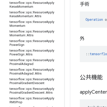
tensorflow
::
ops
::
Resource
Apply
手術
Keras
Momentum
tensorflow
::
ops
::
Resource
Apply
Keras
Momentum
::
Attrs
Operation
 o
tensorflow
::
ops
::
Resource
Apply
Momentum
tensorflow
::
ops
::
Resource
Apply
Momentum
::
Attrs
外
tensorflow
::
ops
::
Resource
Apply
Power
Sign
tensorflow
::
ops
::
Resource
Apply
::
tensorfl
Power
Sign
::
Attrs
tensorflow
::
ops
::
Resource
Apply
Proximal
Adagrad
tensorflow
::
ops
::
Resource
Apply
Proximal
Adagrad
::
Attrs
公共機能
tensorflow
::
ops
::
Resource
Apply
Proximal
Gradient
Descent
tensorflow
::
ops
::
Resource
Apply
apply
Cente
Proximal
Gradient
Descent
::
Attrs
tensorflow
::
ops
::
Resource
Apply
RMSProp