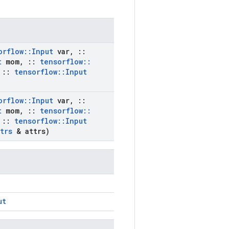
orflow
::
Input
var
,
::
t
mom
,
::
tensorflow
::
::
tensorflow
::
Input
orflow
::
Input
var
,
::
t
mom
,
::
tensorflow
::
::
tensorflow
::
Input
trs
& attrs)
ut