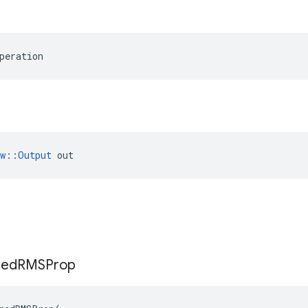
peration
ow::Output
 out
red
RMSProp