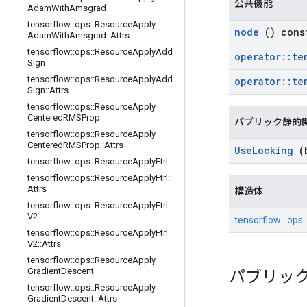
公共機能
Adam
With
Amsgrad
tensorflow
::
ops
::
Resource
Apply
node
() cons
Adam
With
Amsgrad
::
Attrs
tensorflow
::
ops
::
Resource
Apply
Add
operator
::
te
Sign
tensorflow
::
ops
::
Resource
Apply
Add
operator
::
te
Sign
::
Attrs
tensorflow
::
ops
::
Resource
Apply
Centered
RMSProp
パブリック静的
tensorflow
::
ops
::
Resource
Apply
Centered
RMSProp
::
Attrs
Use
Locking
(b
tensorflow
::
ops
::
Resource
Apply
Ftrl
tensorflow
::
ops
::
Resource
Apply
Ftrl
::
Attrs
構造体
tensorflow
::
ops
::
Resource
Apply
Ftrl
V2
tensorflow:: ops
tensorflow
::
ops
::
Resource
Apply
Ftrl
V2
::
Attrs
tensorflow
::
ops
::
Resource
Apply
Gradient
Descent
パブリッ
tensorflow
::
ops
::
Resource
Apply
Gradient
Descent
::
Attrs