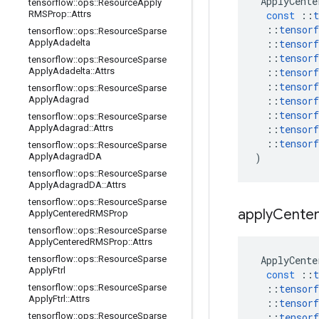
ApplyCente
tensorflow
::
ops
::
Resource
Apply
const
::
t
RMSProp
::
Attrs
::
tensorf
tensorflow
::
ops
::
Resource
Sparse
::
tensorf
Apply
Adadelta
::
tensorf
tensorflow
::
ops
::
Resource
Sparse
::
tensorf
Apply
Adadelta
::
Attrs
::
tensorf
tensorflow
::
ops
::
Resource
Sparse
::
tensorf
Apply
Adagrad
::
tensorf
tensorflow
::
ops
::
Resource
Sparse
::
tensorf
Apply
Adagrad
::
Attrs
::
tensorf
tensorflow
::
ops
::
Resource
Sparse
)
Apply
Adagrad
DA
tensorflow
::
ops
::
Resource
Sparse
Apply
Adagrad
DA
::
Attrs
tensorflow
::
ops
::
Resource
Sparse
apply
Cente
Apply
Centered
RMSProp
tensorflow
::
ops
::
Resource
Sparse
Apply
Centered
RMSProp
::
Attrs
ApplyCente
tensorflow
::
ops
::
Resource
Sparse
Apply
Ftrl
const
::
t
::
tensorf
tensorflow
::
ops
::
Resource
Sparse
Apply
Ftrl
::
Attrs
::
tensorf
::
tensorf
tensorflow
::
ops
::
Resource
Sparse