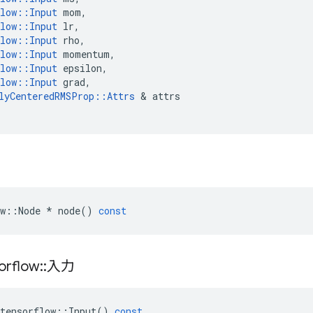
low
::
Input
mom
,
low
::
Input
lr
,
low
::
Input
rho
,
low
::
Input
momentum
,
low
::
Input
epsilon
,
low
::
Input
grad
,
lyCenteredRMSProp
::
Attrs
&
attrs
w
::
Node
*
node
()
const
orflow
::
入力
tensorflow
::
Input
()
const