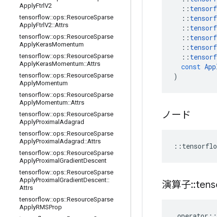
Apply
Ftrl
V2
::
tensorf
::
tensorf
tensorflow
::
ops
::
Resource
Sparse
Apply
Ftrl
V2
::
Attrs
::
tensorf
::
tensorf
tensorflow
::
ops
::
Resource
Sparse
Apply
Keras
Momentum
::
tensorf
::
tensorf
tensorflow
::
ops
::
Resource
Sparse
Apply
Keras
Momentum
::
Attrs
const
App
)
tensorflow
::
ops
::
Resource
Sparse
Apply
Momentum
tensorflow
::
ops
::
Resource
Sparse
Apply
Momentum
::
Attrs
ノード
tensorflow
::
ops
::
Resource
Sparse
Apply
Proximal
Adagrad
tensorflow
::
ops
::
Resource
Sparse
Apply
Proximal
Adagrad
::
Attrs
::
tensorflo
tensorflow
::
ops
::
Resource
Sparse
Apply
Proximal
Gradient
Descent
tensorflow
::
ops
::
Resource
Sparse
Apply
Proximal
Gradient
Descent
::
演算子
::
tens
Attrs
tensorflow
::
ops
::
Resource
Sparse
Apply
RMSProp
operator
::