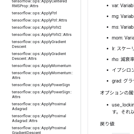
tensorflow
::
ops
::
Apply
Centered
var: V
RMSProp
::
Attrs
tensorflow
::
ops
::
Apply
Ftrl
mg: Va
tensorflow
::
ops
::
Apply
Ftrl
::
Attrs
ms: Va
tensorflow
::
ops
::
Apply
Ftrl
V2
tensorflow
::
ops
::
Apply
Ftrl
V2
::
Attrs
mom: V
tensorflow
::
ops
::
Apply
Gradient
Descent
lr: ス
tensorflow
::
ops
::
Apply
Gradient
Descent
::
Attrs
rho: 
tensorflow
::
ops
::
Apply
Momentum
イプシロ
tensorflow
::
ops
::
Apply
Momentum
::
Attrs
grad: 
tensorflow
::
ops
::
Apply
Power
Sign
tensorflow
::
ops
::
Apply
Power
Sign
::
オプションの属性
Attrs
tensorflow
::
ops
::
Apply
Proximal
use_locki
Adagrad
す。それ
tensorflow
::
ops
::
Apply
Proximal
Adagrad
::
Attrs
戻り値:
tensorflow
::
ops
::
Apply
Proximal
Gradient
Descent