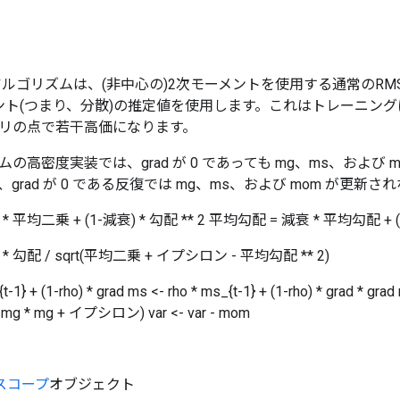
pアルゴリズムは、(非中心の)2次モーメントを使用する通常のRM
ント(つまり、分散)の推定値を使用します。これはトレーニン
リの点で若干高価になります。
の高密度実装では、grad が 0 であっても mg、ms、および
grad が 0 である反復では mg、ms、および mom が更
 平均二乗 + (1-減衰) * 勾配 ** 2 平均勾配 = 減衰 * 平均勾配 + (
 勾配 / sqrt(平均二乗 + イプシロン - 平均勾配 ** 2)
t-1} + (1-rho) * grad ms <- rho * ms_{t-1} + (1-rho) * grad * gr
 - mg * mg + イプシロン) var <- var - mom
スコープ
オブジェクト