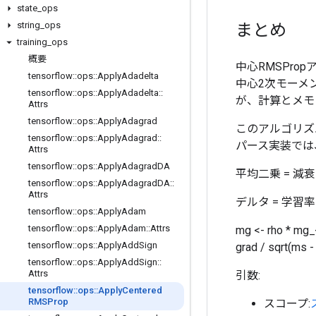
state
_
ops
まとめ
string
_
ops
training
_
ops
概要
中心RMSPro
tensorflow
::
ops
::
Apply
Adadelta
中心2次モーメ
tensorflow
::
ops
::
Apply
Adadelta
::
が、計算とメモ
Attrs
tensorflow
::
ops
::
Apply
Adagrad
このアルゴリズム
tensorflow
::
ops
::
Apply
Adagrad
::
パース実装では、
Attrs
tensorflow
::
ops
::
Apply
Adagrad
DA
平均二乗 = 減衰 *
tensorflow
::
ops
::
Apply
Adagrad
DA
::
Attrs
デルタ = 学習率 *
tensorflow
::
ops
::
Apply
Adam
tensorflow
::
ops
::
Apply
Adam
::
Attrs
mg <- rho * mg_{
tensorflow
::
ops
::
Apply
Add
Sign
grad / sqrt(ms
tensorflow
::
ops
::
Apply
Add
Sign
::
Attrs
引数:
tensorflow
::
ops
::
Apply
Centered
RMSProp
スコープ: