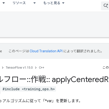
リソース
もっと見る
このページは
Cloud Translation API
によって翻訳されました。
TensorFlow v1.15.0
C++
この
ルフロー
::
作戦
::
apply
Centered
R
#include <training_ops.h>
rop アルゴリズムに従って「*var」を更新します。