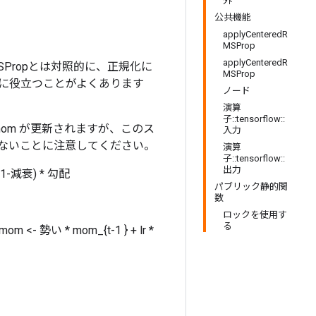
外
公共機能
applyCenteredR
MSProp
applyCenteredR
SPropとは対照的に、正規化に
MSProp
グに役立つことがよくあります
ノード
演算
子::tensorflow::
 mom が更新されますが、このス
入力
新されないことに注意してください。
演算
子::tensorflow::
出力
1-減衰) * 勾配
パブリック静的関
数
ロックを使用す
る
ad mom <- 勢い * mom_{t-1 } + lr *