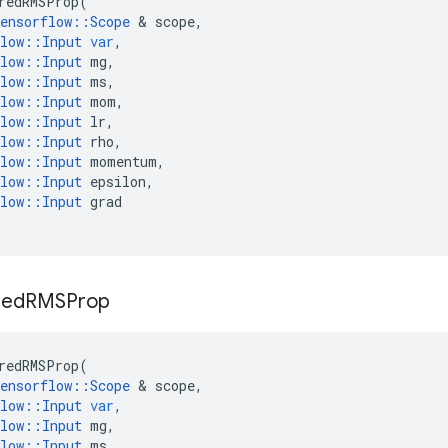
redRMSProp
(
ensorflow
::
Scope
&
scope
,
low
::
Input
var
,
low
::
Input
mg
,
low
::
Input
ms
,
low
::
Input
mom
,
low
::
Input
lr
,
low
::
Input
rho
,
low
::
Input
momentum
,
low
::
Input
epsilon
,
low
::
Input
grad
red
RMSProp
redRMSProp
(
ensorflow
::
Scope
&
scope
,
low
::
Input
var
,
low
::
Input
mg
,
low
::
Input
ms
,