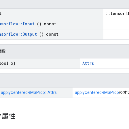
t
::tensorf
nsorflow
::
Input
() const
nsorflow
::
Output
() const
関数
ool x)
Attrs
:: applyCenteredRMSProp:: Attrs
applyCenteredRMSProp
のオ
ク属性