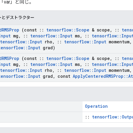
 「var」と同じ。
ーとデストラクター
d
RMSProp
(const
::
tensorflow
::
Scope
& scope
,
::
tens
Input
mg
,
::
tensorflow
::
Input
ms
,
::
tensorflow
::
Inpu
tensorflow
::
Input
rho
,
::
tensorflow
::
Input
momentum
,
tensorflow
::
Input
grad)
d
RMSProp
(const
::
tensorflow
::
Scope
& scope
,
::
tens
Input
mg
,
::
tensorflow
::
Input
ms
,
::
tensorflow
::
Inpu
tensorflow
::
Input
rho
,
::
tensorflow
::
Input
momentum
,
tensorflow
::
Input
grad
,
const
Apply
Centered
RMSProp
::
At
Operation
::
tensorflow::Outp