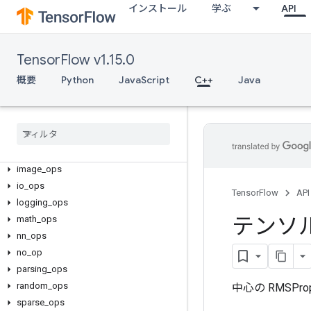
インストール
学ぶ
API
TensorFlow v1.15.0
C++
概要
Python
JavaScript
C++
Java
array_ops
candidate
_
sampling
_
ops
control
_
flow
_
ops
core
data
_
flow
_
ops
image
_
ops
io
_
ops
TensorFlow
API
logging
_
ops
テンソ
math
_
ops
nn
_
ops
no
_
op
parsing
_
ops
random
_
ops
中心の RMSP
sparse
_
ops