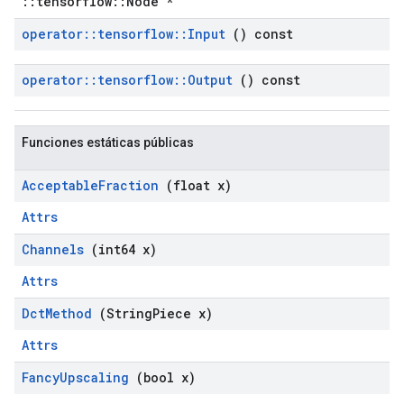
::tensorflow::Node *
operator
::
tensorflow
::
Input
() const
operator
::
tensorflow
::
Output
() const
Funciones estáticas públicas
Acceptable
Fraction
(float x)
Attrs
Channels
(int64 x)
Attrs
Dct
Method
(String
Piece x)
Attrs
Fancy
Upscaling
(bool x)