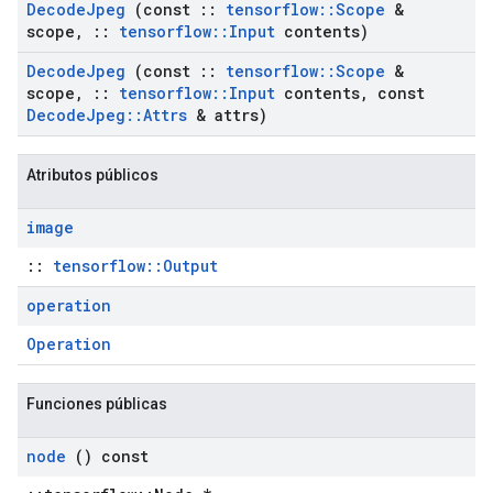
Decode
Jpeg
(const
::
tensorflow
::
Scope
&
scope
,
::
tensorflow
::
Input
contents)
Decode
Jpeg
(const
::
tensorflow
::
Scope
&
scope
,
::
tensorflow
::
Input
contents
,
const
Decode
Jpeg
::
Attrs
& attrs)
Atributos públicos
image
::
tensorflow::Output
operation
Operation
Funciones públicas
node
() const