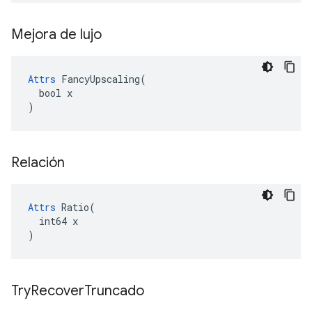
Mejora de lujo
Attrs
 FancyUpscaling(

  bool x

)
Relación
Attrs
 Ratio(

  int64 x

)
Try
Recover
Truncado