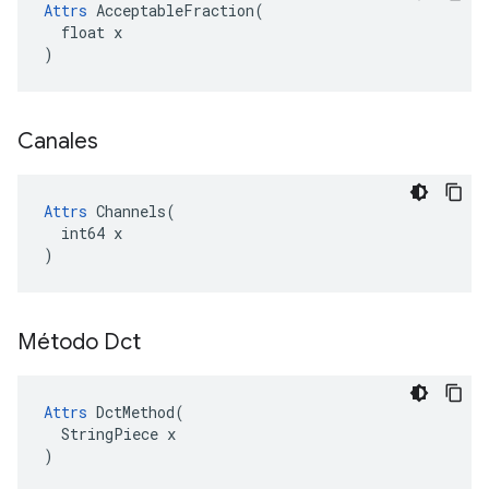
Attrs
 AcceptableFraction(

  float x

)
Canales
Attrs
 Channels(

  int64 x

)
Método Dct
Attrs
 DctMethod(

  StringPiece x

)