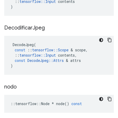
::
tensorflow
::
Input
contents
)
Decodificar
Jpeg
DecodeJpeg
(
const
::
tensorflow
::
Scope
&
scope
,
::
tensorflow
::
Input
contents
,
const
DecodeJpeg
::
Attrs
&
attrs
)
nodo
::
tensorflow
::
Node
*
node
()
const