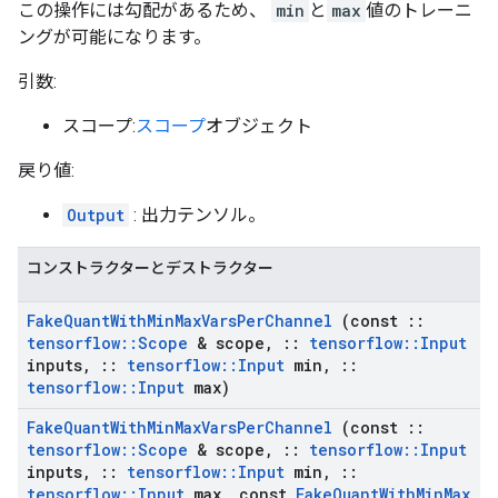
この操作には勾配があるため、
min
と
max
値のトレーニ
ングが可能になります。
引数:
スコープ:
スコープ
オブジェクト
戻り値:
Output
: 出力テンソル。
コンストラクターとデストラクター
Fake
Quant
With
Min
Max
Vars
Per
Channel
(const
::
tensorflow
::
Scope
& scope
,
::
tensorflow
::
Input
inputs
,
::
tensorflow
::
Input
min
,
::
tensorflow
::
Input
max)
Fake
Quant
With
Min
Max
Vars
Per
Channel
(const
::
tensorflow
::
Scope
& scope
,
::
tensorflow
::
Input
inputs
,
::
tensorflow
::
Input
min
,
::
tensorflow
::
Input
max
,
const
Fake
Quant
With
Min
Max