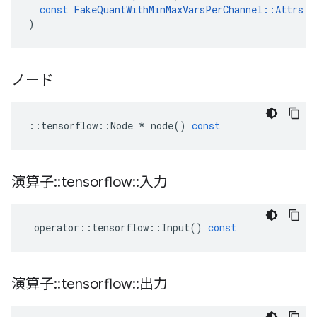
const
FakeQuantWithMinMaxVarsPerChannel
::
Attrs
&
)
ノード
::
tensorflow
::
Node
*
node
()
const
演算子
::
tensorflow
::
入力
operator
::
tensorflow
::
Input
()
const
演算子
::
tensorflow
::
出力