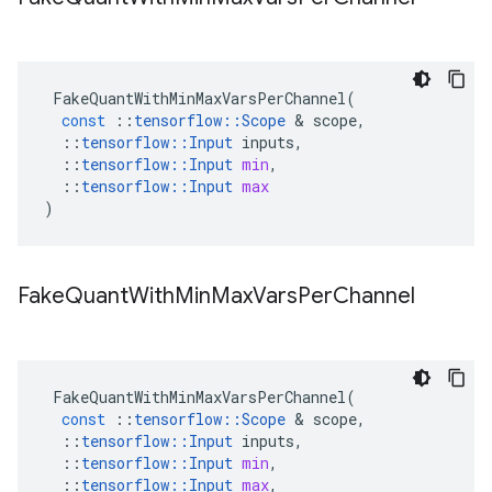
FakeQuantWithMinMaxVarsPerChannel
(
const
::
tensorflow
::
Scope
&
scope
,
::
tensorflow
::
Input
inputs
,
::
tensorflow
::
Input
min
,
::
tensorflow
::
Input
max
)
Fake
Quant
With
Min
Max
Vars
Per
Channel
FakeQuantWithMinMaxVarsPerChannel
(
const
::
tensorflow
::
Scope
&
scope
,
::
tensorflow
::
Input
inputs
,
::
tensorflow
::
Input
min
,
::
tensorflow
::
Input
max
,