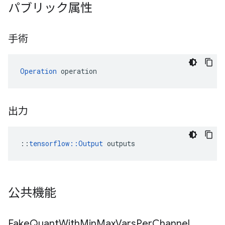
パブリック属性
手術
Operation
 operation
出力
::
tensorflow::Output
 outputs
公共機能
Fake
Quant
With
Min
Max
Vars
Per
Channel