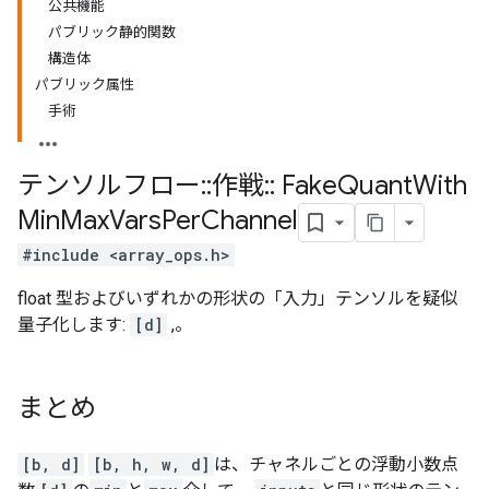
公共機能
パブリック静的関数
構造体
パブリック属性
手術
テンソルフロー
::
作戦
::
Fake
Quant
With
Min
Max
Vars
Per
Channel
#include <array_ops.h>
float 型およびいずれかの形状の「入力」テンソルを疑似
量子化します:
[d]
,。
まとめ
[b, d]
[b, h, w, d]
は、チャネルごとの浮動小数点