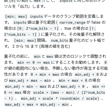
数
[d]
の
min
と
max
介して、
inputs
と同じ形状のテン
ソルを「出力」します。
[min; max]
inputs
データのクランプ範囲を定義しま
す。
inputs
値は量子化範囲 (
narrow_range
が false の
場合は
[0; 2^num_bits - 1]
、true の場合は
[1;
2^num_bits - 1]
) に量子化され、その後量子化解除さ
れ、
[min; max]
間隔。
num_bits
量子化のビット幅で
す。 2 から 16 まで (両端の値を含む)
量子化の前に、
min
と
max
値は次のロジックで調整され
ます。
min <= 0 <= max
にすることをお勧めします。
0
が値の範囲内にない場合、予期しない動作が発生する可能
性があります:
0 < min < max
の場合:
min_adj = 0
およ
び
max_adj = max - min
。
min < max < 0
の場合:
min_adj = min - max
および
max_adj = 0
。
min <=
0 <= max
場合:
scale = (max - min) / (2^num_bits
- 1)
、
min_adj = scale * round(min / scale)
、
max_adj = max + min_adj - min
。