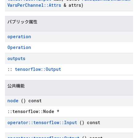
Vars
Per
Channel
::
Attrs
& attrs)
パブリック属性
operation
Operation
outputs
::
tensorflow::Output
公共機能
node
() const
::tensorflow::Node *
operator
::
tensorflow
::
Input
() const