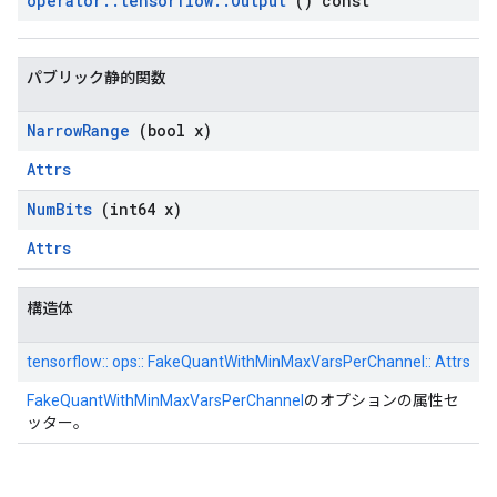
operator
::
tensorflow
::
Output
() const
パブリック静的関数
Narrow
Range
(bool x)
Attrs
Num
Bits
(int64 x)
Attrs
構造体
tensorflow:: ops:: FakeQuantWithMinMaxVarsPerChannel:: Attrs
FakeQuantWithMinMaxVarsPerChannel
のオプションの属性セ
ッター。