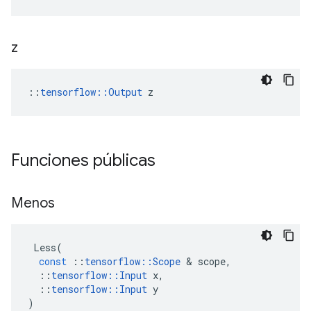
z
::
tensorflow::Output
 z
Funciones públicas
Menos
Less
(
const
::
tensorflow
::
Scope
&
scope
,
::
tensorflow
::
Input
x
,
::
tensorflow
::
Input
y
)