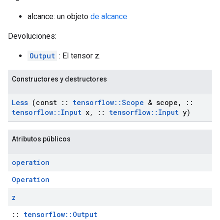
alcance: un objeto
de alcance
Devoluciones:
Output
: El tensor z.
Constructores y destructores
Less
(const
::
tensorflow
::
Scope
& scope
,
::
tensorflow
::
Input
x
,
::
tensorflow
::
Input
y)
Atributos públicos
operation
Operation
z
::
tensorflow::Output