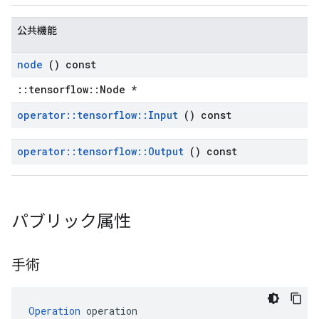
公共機能
node
() const
::tensorflow::Node *
operator
::
tensorflow
::
Input
() const
operator
::
tensorflow
::
Output
() const
パブリック属性
手術
Operation
 operation