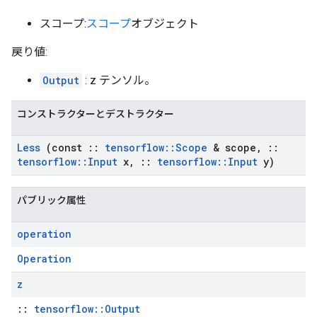
スコープ:
スコープ
オブジェクト
戻り値:
Output
: z テンソル。
コンストラクターとデストラクター
Less
(const
::
tensorflow
::
Scope
& scope
,
::
tensorflow
::
Input
x
,
::
tensorflow
::
Input
y)
パブリック属性
operation
Operation
z
::
tensorflow::Output