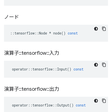
ノード
::
tensorflow
::
Node
*
node
()
const
演算子
::
tensorflow
::
入力
operator
::
tensorflow
::
Input
()
const
演算子
::
tensorflow
::
出力
operator
::
tensorflow
::
Output
()
const