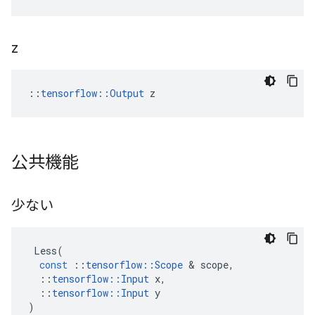
z
::
tensorflow::Output
 z
公共機能
少ない
Less
(
const
::
tensorflow
::
Scope
&
scope
,
::
tensorflow
::
Input
x
,
::
tensorflow
::
Input
y
)