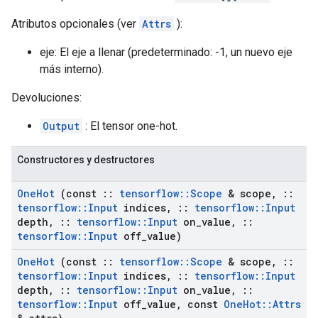
Atributos opcionales (ver
Attrs
):
eje: El eje a llenar (predeterminado: -1, un nuevo eje
más interno).
Devoluciones:
Output
: El tensor one-hot.
Constructores y destructores
One
Hot
(const
::
tensorflow
::
Scope
& scope
,
::
tensorflow
::
Input
indices
,
::
tensorflow
::
Input
depth
,
::
tensorflow
::
Input
on
_
value
,
::
tensorflow
::
Input
off
_
value)
One
Hot
(const
::
tensorflow
::
Scope
& scope
,
::
tensorflow
::
Input
indices
,
::
tensorflow
::
Input
depth
,
::
tensorflow
::
Input
on
_
value
,
::
tensorflow
::
Input
off
_
value
,
const
One
Hot
::
Attrs