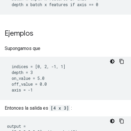
  depth x batch x features if axis == 0
Ejemplos
Supongamos que
  indices = [0, 2, -1, 1]

  depth = 3

  on_value = 5.0

  off_value = 0.0

  axis = -1
Entonces la salida es
[4 x 3]
:
output =
