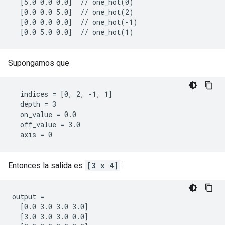
  [5.0 0.0 0.0]  // one_hot(0)

  [0.0 0.0 5.0]  // one_hot(2)

  [0.0 0.0 0.0]  // one_hot(-1)

  [0.0 5.0 0.0]  // one_hot(1)
Supongamos que
  indices = [0, 2, -1, 1]

  depth = 3

  on_value = 0.0

  off_value = 3.0

  axis = 0
Entonces la salida es
[3 x 4]
:
output =

  [0.0 3.0 3.0 3.0]

  [3.0 3.0 3.0 0.0]
