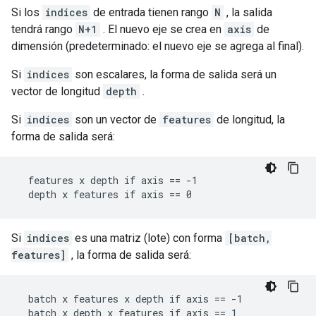
Si los
indices
de entrada tienen rango
N
, la salida
tendrá rango
N+1
. El nuevo eje se crea en
axis
de
dimensión (predeterminado: el nuevo eje se agrega al final).
Si
indices
son escalares, la forma de salida será un
vector de longitud
depth
.
Si
indices
son un vector de
features
de longitud, la
forma de salida será:
  features x depth if axis == -1

  depth x features if axis == 0
Si
indices
es una matriz (lote) con forma
[batch,
features]
, la forma de salida será:
  batch x features x depth if axis == -1

  batch x depth x features if axis == 1
