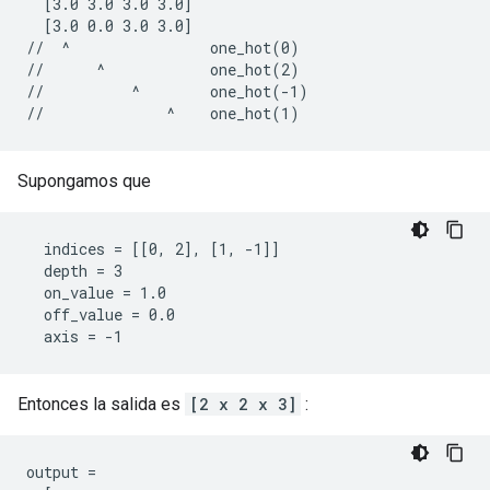
  [3.0 3.0 3.0 3.0]

  [3.0 0.0 3.0 3.0]

//  ^                one_hot(0)

//      ^            one_hot(2)

//          ^        one_hot(-1)

//              ^    one_hot(1)
Supongamos que
  indices = [[0, 2], [1, -1]]

  depth = 3

  on_value = 1.0

  off_value = 0.0

  axis = -1
Entonces la salida es
[2 x 2 x 3]
:
output =
