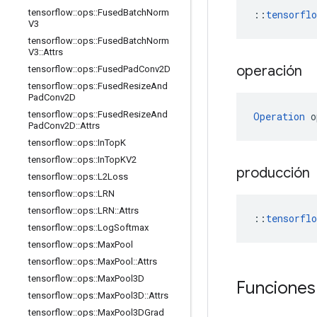
tensorflow
::
ops
::
Fused
Batch
Norm
::
tensorfl
V3
tensorflow
::
ops
::
Fused
Batch
Norm
V3
::
Attrs
operación
tensorflow
::
ops
::
Fused
Pad
Conv2D
tensorflow
::
ops
::
Fused
Resize
And
Pad
Conv2D
tensorflow
::
ops
::
Fused
Resize
And
Operation
 o
Pad
Conv2D
::
Attrs
tensorflow
::
ops
::
In
Top
K
tensorflow
::
ops
::
In
Top
KV2
producción
tensorflow
::
ops
::
L2Loss
tensorflow
::
ops
::
LRN
tensorflow
::
ops
::
LRN
::
Attrs
::
tensorfl
tensorflow
::
ops
::
Log
Softmax
tensorflow
::
ops
::
Max
Pool
tensorflow
::
ops
::
Max
Pool
::
Attrs
tensorflow
::
ops
::
Max
Pool3D
Funciones
tensorflow
::
ops
::
Max
Pool3D
::
Attrs
tensorflow
::
ops
::
Max
Pool3DGrad