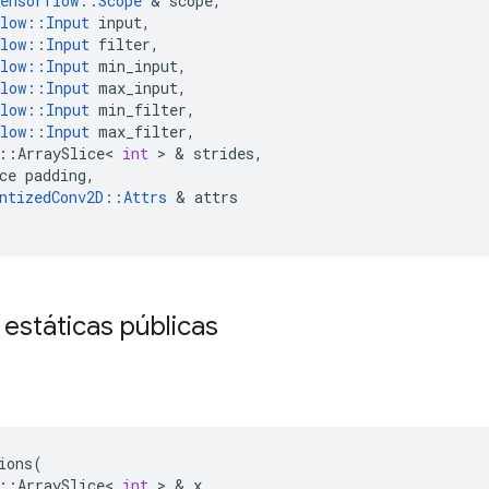
ensorflow
::
Scope
&
scope
,
low
::
Input
input
,
low
::
Input
filter
,
low
::
Input
min_input
,
low
::
Input
max_input
,
low
::
Input
min_filter
,
low
::
Input
max_filter
,
::
ArraySlice
<
int
>
&
strides
,
ce
padding
,
ntizedConv2D
::
Attrs
&
attrs
 estáticas públicas
s
ions
(
::
ArraySlice
<
int
>
&
x