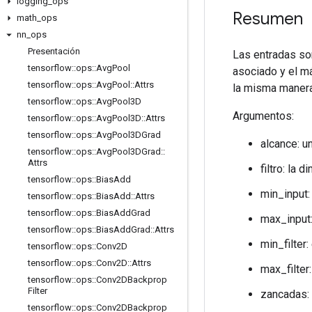
logging
_
ops
Resumen
math
_
ops
nn
_
ops
Presentación
Las entradas so
tensorflow
::
ops
::
Avg
Pool
asociado y el má
tensorflow
::
ops
::
Avg
Pool
::
Attrs
la misma manera
tensorflow
::
ops
::
Avg
Pool3D
Argumentos:
tensorflow
::
ops
::
Avg
Pool3D
::
Attrs
tensorflow
::
ops
::
Avg
Pool3DGrad
alcance: u
tensorflow
::
ops
::
Avg
Pool3DGrad
::
Attrs
filtro: la
tensorflow
::
ops
::
Bias
Add
min_input:
tensorflow
::
ops
::
Bias
Add
::
Attrs
tensorflow
::
ops
::
Bias
Add
Grad
max_input:
tensorflow
::
ops
::
Bias
Add
Grad
::
Attrs
min_filter:
tensorflow
::
ops
::
Conv2D
tensorflow
::
ops
::
Conv2D
::
Attrs
max_filter:
tensorflow
::
ops
::
Conv2DBackprop
Filter
zancadas: 
tensorflow
::
ops
::
Conv2DBackprop