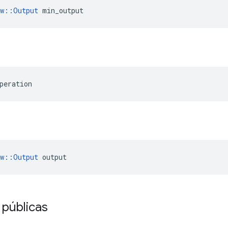
ow::Output
 min_output
peration
ow::Output
 output
 públicas