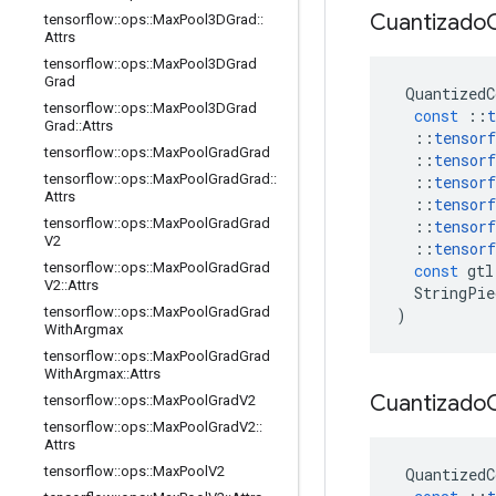
Cuantizado
tensorflow
::
ops
::
Max
Pool3DGrad
::
Attrs
tensorflow
::
ops
::
Max
Pool3DGrad
Grad
QuantizedC
tensorflow
::
ops
::
Max
Pool3DGrad
const
::
t
Grad
::
Attrs
::
tensorf
tensorflow
::
ops
::
Max
Pool
Grad
Grad
::
tensorf
tensorflow
::
ops
::
Max
Pool
Grad
Grad
::
::
tensorf
Attrs
::
tensorf
tensorflow
::
ops
::
Max
Pool
Grad
Grad
::
tensorf
V2
::
tensorf
tensorflow
::
ops
::
Max
Pool
Grad
Grad
const
gtl
V2
::
Attrs
StringPie
tensorflow
::
ops
::
Max
Pool
Grad
Grad
)
With
Argmax
tensorflow
::
ops
::
Max
Pool
Grad
Grad
With
Argmax
::
Attrs
Cuantizado
tensorflow
::
ops
::
Max
Pool
Grad
V2
tensorflow
::
ops
::
Max
Pool
Grad
V2
::
Attrs
tensorflow
::
ops
::
Max
Pool
V2
QuantizedC