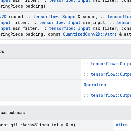
Input
min
_
filter
,
::
tensorflow
::
Input
max
_
filter
,
cons
ring
Piece padding)
v2D
(const
::
tensorflow
::
Scope
& scope
,
::
tensorflo
Input
filter
,
::
tensorflow
::
Input
min
_
input
,
::
tenso
Input
min
_
filter
,
::
tensorflow
::
Input
max
_
filter
,
cons
ring
Piece padding
,
const
Quantized
Conv2D
::
Attrs
& att
cos
::
tensorflow::Outp
::
tensorflow::Outp
Operation
::
tensorflow::Outp
icas públicas
nst gtl
::
Array
Slice< int > & x)
Attrs