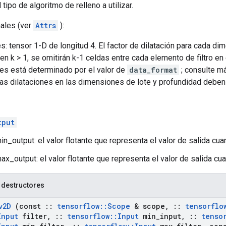
 tipo de algoritmo de relleno a utilizar.
nales (ver
Attrs
):
es: tensor 1-D de longitud 4. El factor de dilatación para cada d
en k > 1, se omitirán k-1 celdas entre cada elemento de filtro en
es está determinado por el valor de
data_format
; consulte m
Las dilataciones en las dimensiones de lote y profundidad deben 
tput
n_output: el valor flotante que representa el valor de salida cua
x_output: el valor flotante que representa el valor de salida cua
 destructores
v2D
(const
::
tensorflow
::
Scope
& scope
,
::
tensorflo
Input
filter
,
::
tensorflow
::
Input
min
_
input
,
::
tenso