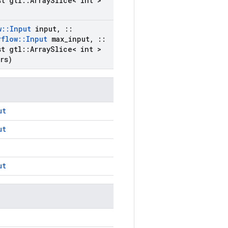
t gtl
::
Array
Slice< int >
w
::
Input
input
,
::
rflow
::
Input
max
_
input
,
::
t gtl
::
Array
Slice< int >
rs)
ut
ut
ut