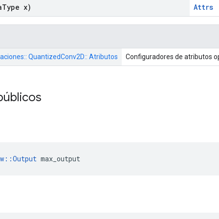
a
Type x)
Attrs
raciones:: QuantizedConv2D:: Atributos
Configuradores de atributos o
públicos
ow::Output
 max_output