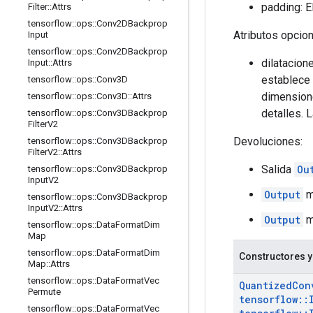
padding: El
Filter
::
Attrs
tensorflow
::
ops
::
Conv2DBackprop
Atributos opcio
Input
tensorflow
::
ops
::
Conv2DBackprop
dilatacion
Input
::
Attrs
establece 
tensorflow
::
ops
::
Conv3D
dimension
tensorflow
::
ops
::
Conv3D
::
Attrs
detalles. 
tensorflow
::
ops
::
Conv3DBackprop
Filter
V2
Devoluciones:
tensorflow
::
ops
::
Conv3DBackprop
Filter
V2
::
Attrs
Salida
Ou
tensorflow
::
ops
::
Conv3DBackprop
Input
V2
Output
mi
tensorflow
::
ops
::
Conv3DBackprop
Input
V2
::
Attrs
Output
ma
tensorflow
::
ops
::
Data
Format
Dim
Map
tensorflow
::
ops
::
Data
Format
Dim
Constructores y
Map
::
Attrs
tensorflow
::
ops
::
Data
Format
Vec
Quantized
Con
Permute
tensorflow
::
tensorflow
::
ops
::
Data
Format
Vec