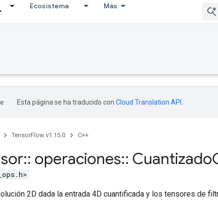
Ecosistema
Más
Esta página se ha traducido con
Cloud Translation API
.
TensorFlow v1.15.0
C++
nsor
::
operaciones
::
Cuantizado
_ops.h>
olución 2D dada la entrada 4D cuantificada y los tensores de filt