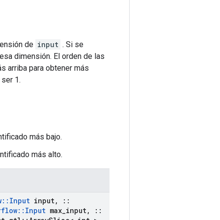
imensión de
input
. Si se
 esa dimensión. El orden de las
ás arriba para obtener más
ser 1.
ntificado más bajo.
ntificado más alto.
w
::
Input
input
,
::
rflow
::
Input
max
_
input
,
::