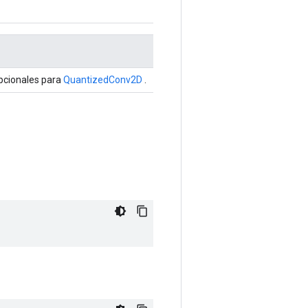
pcionales para
QuantizedConv2D
.