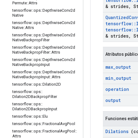
tensorflow
::
Permute
::
Attrs
& strides
,
St
tensorflow
::
ops
::
Depthwise
Conv2d
Native
Quantized
Con
tensorflow
::
ops
::
Depthwise
Conv2d
tensorflow
::
Native
::
Attrs
tensorflow
::
tensorflow
::
ops
::
Depthwise
Conv2d
& strides
,
St
Native
Backprop
Filter
tensorflow
::
ops
::
Depthwise
Conv2d
Native
Backprop
Filter
::
Attrs
Atributos públi
tensorflow
::
ops
::
Depthwise
Conv2d
Native
Backprop
Input
max
_
output
tensorflow
::
ops
::
Depthwise
Conv2d
Native
Backprop
Input
::
Attrs
min
_
output
tensorflow
::
ops
::
Dilation2D
operation
tensorflow
::
ops
::
Dilation2DBackprop
Filter
output
tensorflow
::
ops
::
Dilation2DBackprop
Input
tensorflow
::
ops
::
Elu
Funciones estát
tensorflow
::
ops
::
Fractional
Avg
Pool
Dilations
(co
tensorflow
::
ops
::
Fractional
Avg
Pool
::
Attrs