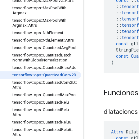
const
::
t
tensorflow
::
ops
::
Max
Pool
V2
::
Attrs
::
tensorf
tensorflow
::
ops
::
Max
Pool
With
::
tensorf
Argmax
::
tensorf
tensorflow
::
ops
::
Max
Pool
With
::
tensorf
Argmax
::
Attrs
::
tensorf
tensorflow
::
ops
::
Nth
Element
::
tensorf
tensorflow
::
ops
::
Nth
Element
::
Attrs
const
gtl
tensorflow
::
ops
::
Quantized
Avg
Pool
StringPie
tensorflow
::
ops
::
Quantized
Batch
const
Qua
Norm
With
Global
Normalization
)
tensorflow
::
ops
::
Quantized
Bias
Add
tensorflow
::
ops
::
Quantized
Conv2D
tensorflow
::
ops
::
Quantized
Conv2D
::
Attrs
Funciones
tensorflow
::
ops
::
Quantized
Max
Pool
tensorflow
::
ops
::
Quantized
Relu
tensorflow
::
ops
::
Quantized
Relu
::
dilatacione
Attrs
tensorflow
::
ops
::
Quantized
Relu6
tensorflow
::
ops
::
Quantized
Relu6
::
Attrs
Dilat
Attrs
const
gtl