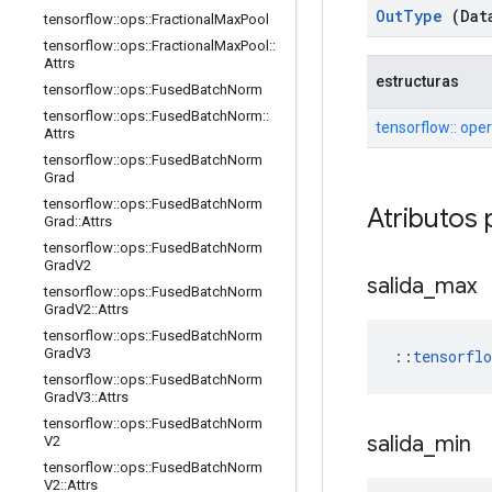
Out
Type
(Dat
tensorflow
::
ops
::
Fractional
Max
Pool
tensorflow
::
ops
::
Fractional
Max
Pool
::
Attrs
estructuras
tensorflow
::
ops
::
Fused
Batch
Norm
tensorflow
::
ops
::
Fused
Batch
Norm
::
tensorflow:: ope
Attrs
tensorflow
::
ops
::
Fused
Batch
Norm
Grad
tensorflow
::
ops
::
Fused
Batch
Norm
Atributos 
Grad
::
Attrs
tensorflow
::
ops
::
Fused
Batch
Norm
Grad
V2
salida
_
max
tensorflow
::
ops
::
Fused
Batch
Norm
Grad
V2
::
Attrs
tensorflow
::
ops
::
Fused
Batch
Norm
Grad
V3
::
tensorfl
tensorflow
::
ops
::
Fused
Batch
Norm
Grad
V3
::
Attrs
tensorflow
::
ops
::
Fused
Batch
Norm
salida
_
min
V2
tensorflow
::
ops
::
Fused
Batch
Norm
V2
::
Attrs