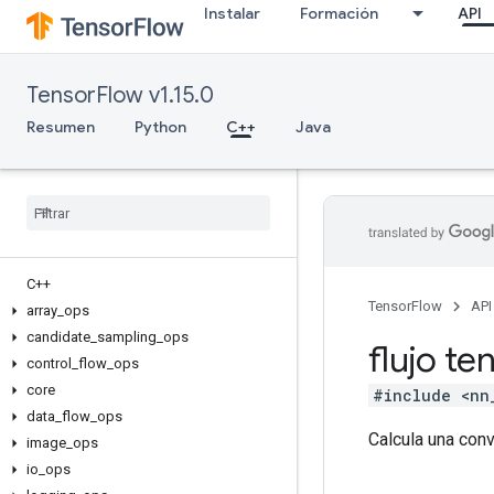
Instalar
Formación
API
TensorFlow v1.15.0
Resumen
Python
C++
Java
C++
TensorFlow
API
array
_
ops
candidate
_
sampling
_
ops
flujo te
control
_
flow
_
ops
core
#include <nn
data
_
flow
_
ops
Calcula una conv
image
_
ops
io
_
ops