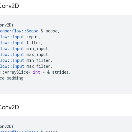
Conv2D
onv2D
(
ensorflow
::
Scope
&
scope
,
low
::
Input
input
,
low
::
Input
filter
,
low
::
Input
min_input
,
low
::
Input
max_input
,
low
::
Input
min_filter
,
low
::
Input
max_filter
,
::
ArraySlice
<
int
>
&
strides
,
ce
padding
Conv2D
onv2D
(