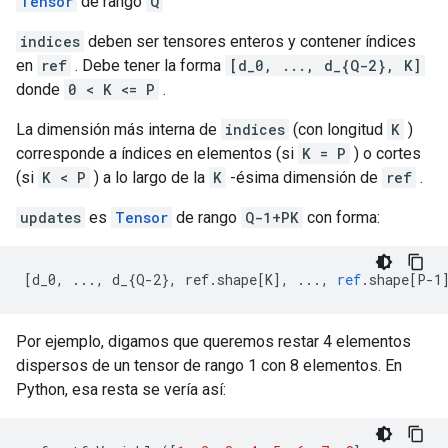
Tensor
de rango
Q
indices
deben ser tensores enteros y contener índices
en
ref
. Debe tener la forma
[d_0, ..., d_{Q-2}, K]
donde
0 < K <= P
.
La dimensión más interna de
indices
(con longitud
K
)
corresponde a índices en elementos (si
K = P
) o cortes
(si
K < P
) a lo largo de la
K
-ésima dimensión de
ref
.
updates
es
Tensor
de rango
Q-1+PK
con forma:
[
d_0, ..., d_{Q-2}, ref.shape[K
]
,
...,
ref
.
shape
[
P-1
Por ejemplo, digamos que queremos restar 4 elementos
dispersos de un tensor de rango 1 con 8 elementos. En
Python, esa resta se vería así: