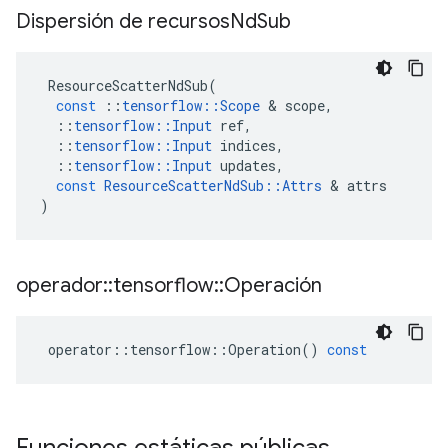
Dispersión de recursos
Nd
Sub
ResourceScatterNdSub
(
const
::
tensorflow
::
Scope
&
scope
,
::
tensorflow
::
Input
ref
,
::
tensorflow
::
Input
indices
,
::
tensorflow
::
Input
updates
,
const
ResourceScatterNdSub
::
Attrs
&
attrs
)
operador
::
tensorflow
::
Operación
operator
::
tensorflow
::
Operation
()
const