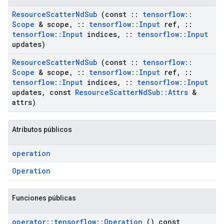
Resource
Scatter
Nd
Sub
(const
::
tensorflow
::
Scope
& scope
,
::
tensorflow
::
Input
ref
,
::
tensorflow
::
Input
indices
,
::
tensorflow
::
Input
updates)
Resource
Scatter
Nd
Sub
(const
::
tensorflow
::
Scope
& scope
,
::
tensorflow
::
Input
ref
,
::
tensorflow
::
Input
indices
,
::
tensorflow
::
Input
updates
,
const
Resource
Scatter
Nd
Sub
::
Attrs
&
attrs)
Atributos públicos
operation
Operation
Funciones públicas
operator
::
tensorflow
::
Operation
() const