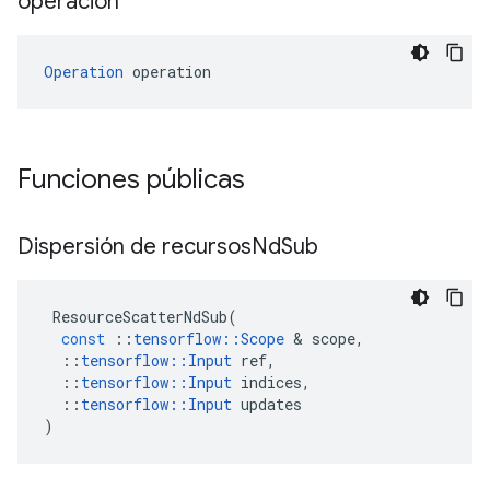
operación
Operation
 operation
Funciones públicas
Dispersión de recursos
Nd
Sub
ResourceScatterNdSub
(
const
::
tensorflow
::
Scope
&
scope
,
::
tensorflow
::
Input
ref
,
::
tensorflow
::
Input
indices
,
::
tensorflow
::
Input
updates
)