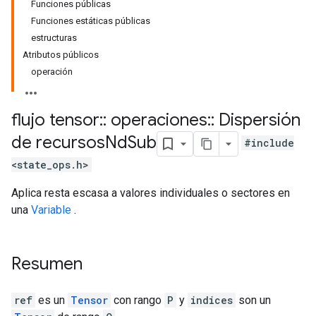
Funciones públicas
Funciones estáticas públicas
estructuras
Atributos públicos
operación
flujo tensor
::
operaciones
::
Dispersión
de recursos
Nd
Sub
#include
<state_ops.h>
Aplica resta escasa a valores individuales o sectores en
una
Variable
.
Resumen
ref
es un
Tensor
con rango
P
y
indices
son un