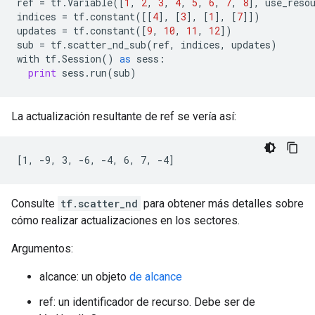
ref
=
tf
.
Variable
([
1
,
2
,
3
,
4
,
5
,
6
,
7
,
8
],
use_reso
indices
=
tf
.
constant
([[
4
],
[
3
],
[
1
],
[
7
]])
updates
=
tf
.
constant
([
9
,
10
,
11
,
12
])
sub
=
tf
.
scatter_nd_sub
(
ref
,
indices
,
updates
)
with
tf
.
Session
()
as
sess
:
print
sess
.
run
(
sub
)
La actualización resultante de ref se vería así:
[1, -9, 3, -6, -4, 6, 7, -4]
Consulte
tf.scatter_nd
para obtener más detalles sobre
cómo realizar actualizaciones en los sectores.
Argumentos:
alcance: un objeto
de alcance
ref: un identificador de recurso. Debe ser de