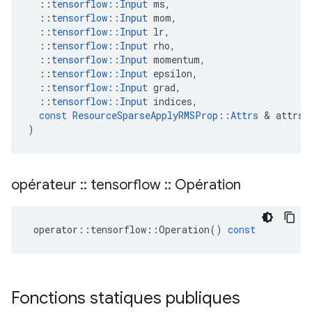
::
tensorflow
::
Input
ms
,
::
tensorflow
::
Input
mom
,
::
tensorflow
::
Input
lr
,
::
tensorflow
::
Input
rho
,
::
tensorflow
::
Input
momentum
,
::
tensorflow
::
Input
epsilon
,
::
tensorflow
::
Input
grad
,
::
tensorflow
::
Input
indices
,
const
ResourceSparseApplyRMSProp
::
Attrs
&
attrs
)
opérateur
::
tensorflow
::
Opération
operator
::
tensorflow
::
Operation
()
const
Fonctions statiques publiques