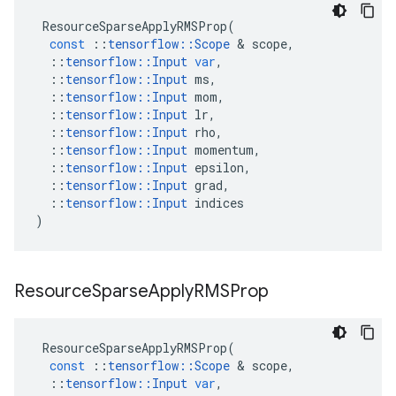
ResourceSparseApplyRMSProp
(
const
::
tensorflow
::
Scope
&
scope
,
::
tensorflow
::
Input
var
,
::
tensorflow
::
Input
ms
,
::
tensorflow
::
Input
mom
,
::
tensorflow
::
Input
lr
,
::
tensorflow
::
Input
rho
,
::
tensorflow
::
Input
momentum
,
::
tensorflow
::
Input
epsilon
,
::
tensorflow
::
Input
grad
,
::
tensorflow
::
Input
indices
)
Resource
Sparse
Apply
RMSProp
ResourceSparseApplyRMSProp
(
const
::
tensorflow
::
Scope
&
scope
,
::
tensorflow
::
Input
var
,