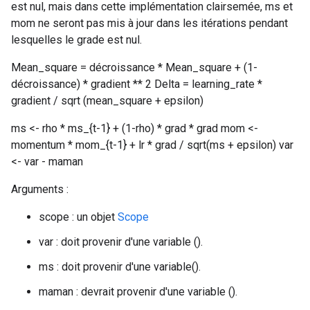
est nul, mais dans cette implémentation clairsemée, ms et
mom ne seront pas mis à jour dans les itérations pendant
lesquelles le grade est nul.
Mean_square = décroissance * Mean_square + (1-
décroissance) * gradient ** 2 Delta = learning_rate *
gradient / sqrt (mean_square + epsilon)
ms <- rho * ms_{t-1} + (1-rho) * grad * grad mom <-
momentum * mom_{t-1} + lr * grad / sqrt(ms + epsilon) var
<- var - maman
Arguments :
scope : un objet
Scope
var : doit provenir d'une variable ().
ms : doit provenir d'une variable().
maman : devrait provenir d'une variable ().