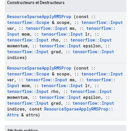
Constructeurs et Destructeurs
Resource
Sparse
Apply
RMSProp
(const
::
tensorflow
::
Scope
& scope
,
::
tensorflow
::
Input
var
,
::
tensorflow
::
Input
ms
,
::
tensorflow
::
Input
mom
,
::
tensorflow
::
Input
lr
,
::
tensorflow
::
Input
rho
,
::
tensorflow
::
Input
momentum
,
::
tensorflow
::
Input
epsilon
,
::
tensorflow
::
Input
grad
,
::
tensorflow
::
Input
indices)
Resource
Sparse
Apply
RMSProp
(const
::
tensorflow
::
Scope
& scope
,
::
tensorflow
::
Input
var
,
::
tensorflow
::
Input
ms
,
::
tensorflow
::
Input
mom
,
::
tensorflow
::
Input
lr
,
::
tensorflow
::
Input
rho
,
::
tensorflow
::
Input
momentum
,
::
tensorflow
::
Input
epsilon
,
::
tensorflow
::
Input
grad
,
::
tensorflow
::
Input
indices
,
const
Resource
Sparse
Apply
RMSProp
::
Attrs
& attrs)
Attributs publics