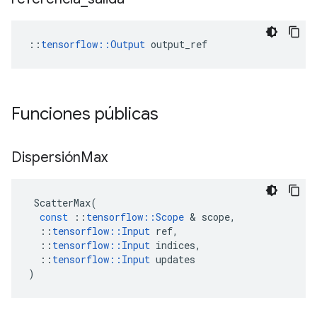
::
tensorflow::Output
 output_ref
Funciones públicas
Dispersión
Max
ScatterMax
(
const
::
tensorflow
::
Scope
&
scope
,
::
tensorflow
::
Input
ref
,
::
tensorflow
::
Input
indices
,
::
tensorflow
::
Input
updates
)