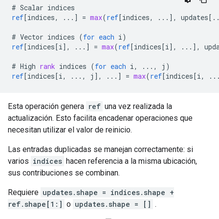
#
Scalar
indices
ref
[
indices, ...
]
=
max
(
ref
[
indices, ...
]
,
updates
[
.
#
Vector
indices
(
for
each
i
)
ref
[
indices[i
]
,
...
]
=
max
(
ref
[
indices[i
]
,
...
]
,
upd
#
High
rank
indices
(
for
each
i
,
...,
j
)
ref
[
indices[i, ..., j
]
,
...
]
=
max
(
ref
[
indices[i, ..
Esta operación genera
ref
una vez realizada la
actualización. Esto facilita encadenar operaciones que
necesitan utilizar el valor de reinicio.
Las entradas duplicadas se manejan correctamente: si
varios
indices
hacen referencia a la misma ubicación,
sus contribuciones se combinan.
Requiere
updates.shape = indices.shape +
ref.shape[1:]
o
updates.shape = []
.