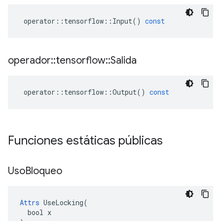
operator
::
tensorflow
::
Input
()
const
operador
::
tensorflow
::
Salida
operator
::
tensorflow
::
Output
()
const
Funciones estáticas públicas
Uso
Bloqueo
Attrs
 UseLocking(

  bool x
