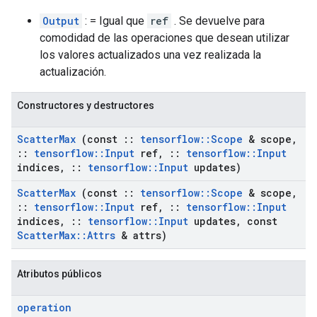
Output
: = Igual que
ref
. Se devuelve para
comodidad de las operaciones que desean utilizar
los valores actualizados una vez realizada la
actualización.
Constructores y destructores
Scatter
Max
(const
::
tensorflow
::
Scope
& scope
,
::
tensorflow
::
Input
ref
,
::
tensorflow
::
Input
indices
,
::
tensorflow
::
Input
updates)
Scatter
Max
(const
::
tensorflow
::
Scope
& scope
,
::
tensorflow
::
Input
ref
,
::
tensorflow
::
Input
indices
,
::
tensorflow
::
Input
updates
,
const
Scatter
Max
::
Attrs
& attrs)
Atributos públicos
operation