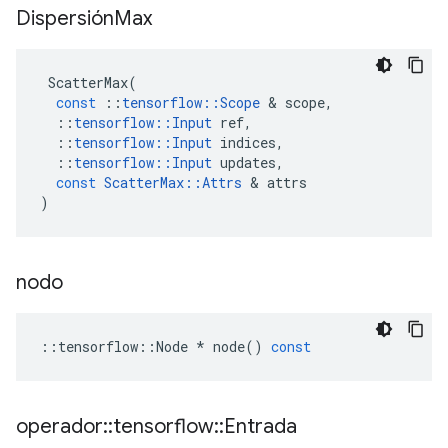
Dispersión
Max
ScatterMax
(
const
::
tensorflow
::
Scope
&
scope
,
::
tensorflow
::
Input
ref
,
::
tensorflow
::
Input
indices
,
::
tensorflow
::
Input
updates
,
const
ScatterMax
::
Attrs
&
attrs
)
nodo
::
tensorflow
::
Node
*
node
()
const
operador
::
tensorflow
::
Entrada