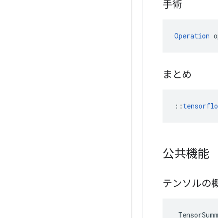
手術
Operation
 o
まとめ
::
tensorfl
公共機能
テンソルの
TensorSum