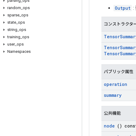
parsing
_
ops
Output
:
random
_
ops
sparse
_
ops
state
_
ops
コンストラクタ
string
_
ops
Tensor
Summar
training
_
ops
user
_
ops
Tensor
Summar
Namespaces
Tensor
Summar
パブリック属性
operation
summary
公共機能
node
() cons