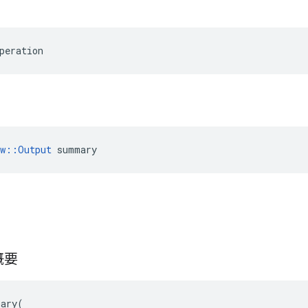
peration
ow::Output
 summary
概要
mary
(