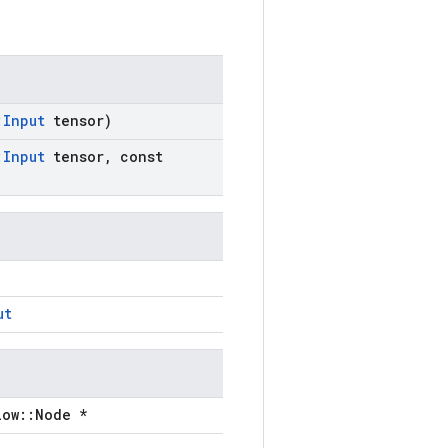
:
Input
tensor)
:
Input
tensor
,
const
ut
low::Node *