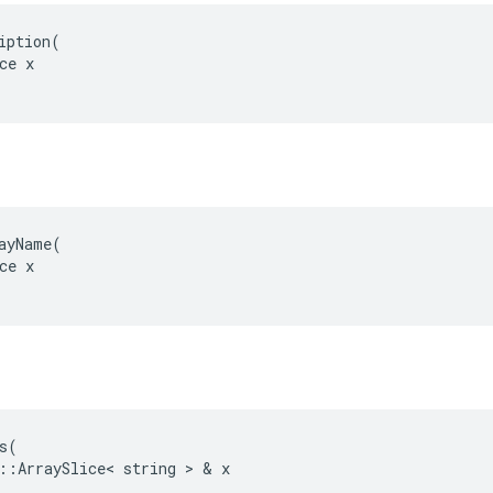
iption(

ce x

ayName(

ce x

s
(
::
ArraySlice
<
string
>
&
x