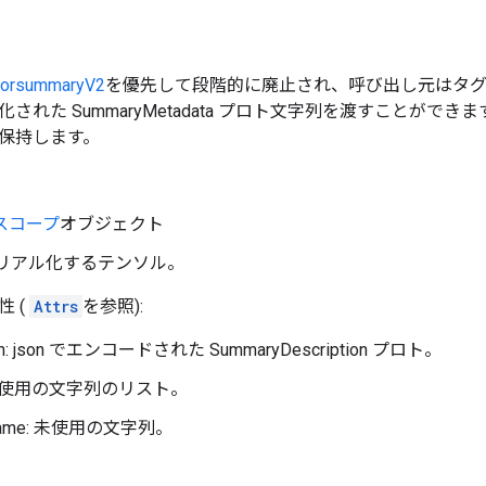
sorsummaryV2
を優先して段階的に廃止され、呼び出し元はタ
された SummaryMetadata プロト文字列を渡すことがで
保持します。
スコープ
オブジェクト
: シリアル化するテンソル。
 (
Attrs
を参照):
tion: json でエンコードされた SummaryDescription プロト。
未使用の文字列のリスト。
y_name: 未使用の文字列。