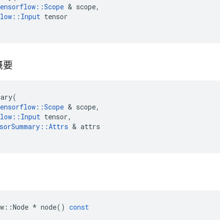
ensorflow
::
Scope
&
scope
,
low
::
Input
tensor
概要
mary
(
ensorflow
::
Scope
&
scope
,
low
::
Input
tensor
,
sorSummary
::
Attrs
&
attrs
w
::
Node
*
node
()
const