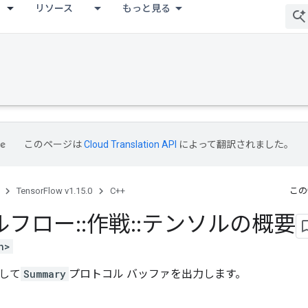
リソース
もっと見る
このページは
Cloud Translation API
によって翻訳されました。
TensorFlow v1.15.0
C++
この
ルフロー
::
作戦
::
テンソルの概要
h>
して
Summary
プロトコル バッファを出力します。