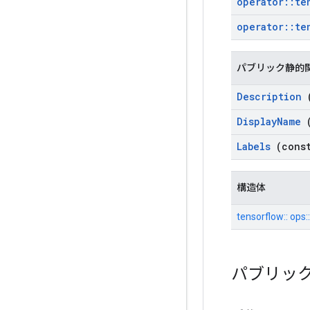
operator
::
te
operator
::
te
パブリック静的
Description
(
Display
Name
(
Labels
(const
構造体
tensorflow:: ops
パブリッ