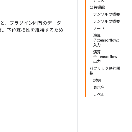
まとめ
公共機能
テンソルの概要
テンソルの概要
グと、プラグイン固有のデータ
ノード
きます。下位互換性を維持するため
演算
子::tensorflow::
入力
演算
子::tensorflow::
出力
パブリック静的関
数
説明
表示名
ラベル