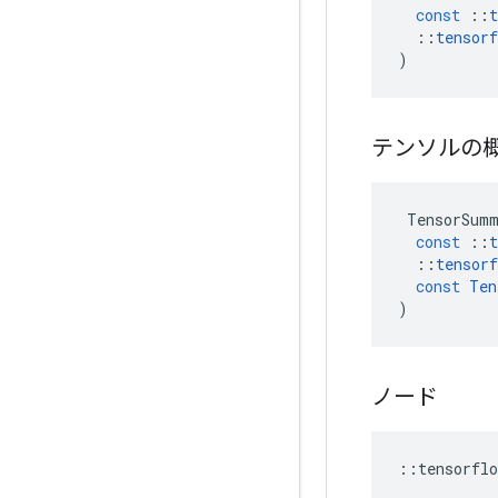
const
::
t
::
tensorf
)
テンソルの
TensorSum
const
::
t
::
tensorf
const
Ten
)
ノード
::
tensorflo