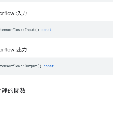
orflow
::
入力
tensorflow
::
Input
()
const
orflow
::
出力
tensorflow
::
Output
()
const
ク静的関数