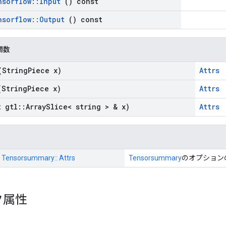
nsorflow
::
Input
() const
nsorflow
::
Output
() const
関数
String
Piece x)
Attrs
String
Piece x)
Attrs
 gtl
::
Array
Slice< string > & x)
Attrs
:: Tensorsummary:: Attrs
Tensorsummary
のオプション
ク属性