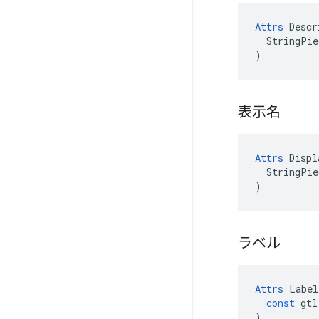
Attrs
 Descr
  StringPie
)
表示名
Attrs
 Displ
  StringPie
)
ラベル
Attrs
Label
const
gtl
)