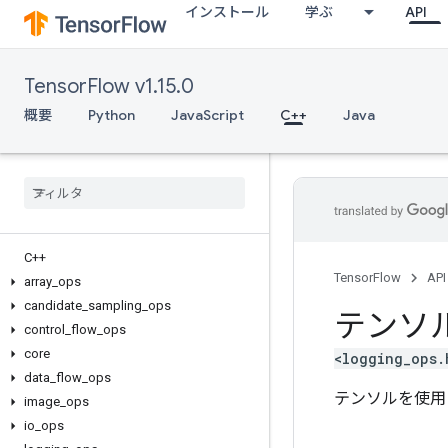
インストール
学ぶ
API
TensorFlow v1.15.0
概要
Python
JavaScript
C++
Java
C++
TensorFlow
API
array
_
ops
candidate
_
sampling
_
ops
テンソ
control
_
flow
_
ops
core
<logging_ops.
data
_
flow
_
ops
テンソルを使用
image
_
ops
io
_
ops