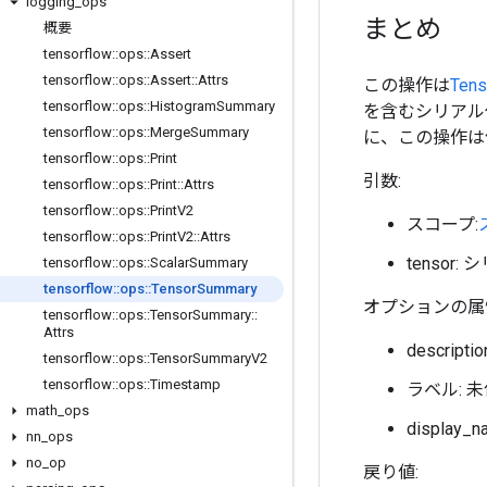
logging
_
ops
まとめ
概要
tensorflow
::
ops
::
Assert
tensorflow
::
ops
::
Assert
::
Attrs
この操作は
Ten
tensorflow
::
ops
::
Histogram
Summary
を含むシリアル化
tensorflow
::
ops
::
Merge
Summary
に、この操作は
tensorflow
::
ops
::
Print
引数:
tensorflow
::
ops
::
Print
::
Attrs
tensorflow
::
ops
::
Print
V2
スコープ:
tensorflow
::
ops
::
Print
V2
::
Attrs
tensor
tensorflow
::
ops
::
Scalar
Summary
tensorflow
::
ops
::
Tensor
Summary
オプションの属性
tensorflow
::
ops
::
Tensor
Summary
::
Attrs
descrip
tensorflow
::
ops
::
Tensor
Summary
V2
tensorflow
::
ops
::
Timestamp
ラベル: 
math
_
ops
displa
nn
_
ops
no
_
op
戻り値: