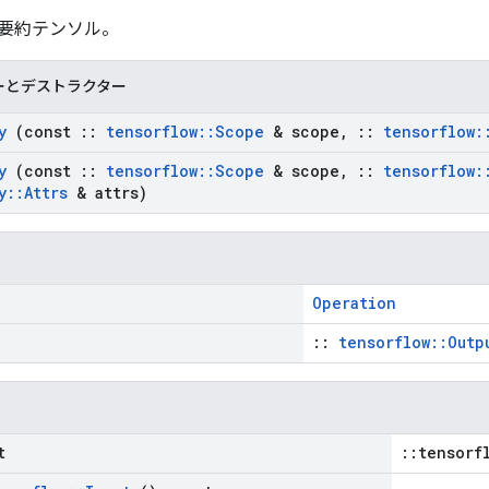
 要約テンソル。
ーとデストラクター
y
(const
::
tensorflow
::
Scope
& scope
,
::
tensorflow
:
y
(const
::
tensorflow
::
Scope
& scope
,
::
tensorflow
:
y
::
Attrs
& attrs)
Operation
::
tensorflow::Outp
t
::tensorf