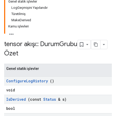
Genel statik işlevler
LogGeçmişini Yapılandır
Türetilmiş
MakeDerived
Kamu işlevleri
tensor akışı
::
Durum
Grubu
Özet
Genel statik işlevler
Configure
Log
History
()
void
Is
Derived
(const
Status
& s)
bool