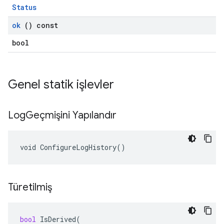
Status
ok
() const
bool
Genel statik işlevler
Log
Geçmişini Yapılandır
void ConfigureLogHistory()
Türetilmiş
bool
IsDerived
(