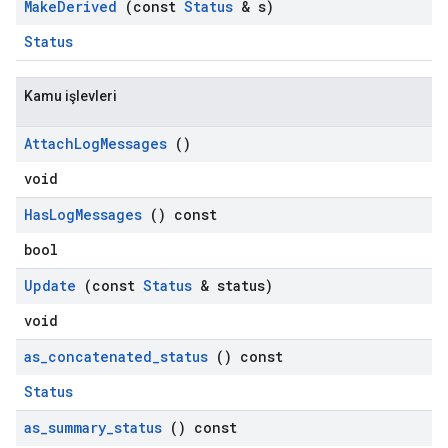
Make
Derived
(const
Status
& s)
Status
Kamu işlevleri
Attach
Log
Messages
()
void
Has
Log
Messages
() const
bool
Update
(const
Status
& status)
void
as
_
concatenated
_
status
() const
Status
as
_
summary
_
status
() const