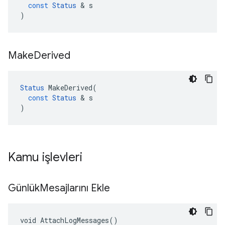
const
Status
&
s
)
Make
Derived
Status
MakeDerived
(
const
Status
&
s
)
Kamu işlevleri
Günlük
Mesajlarını Ekle
void AttachLogMessages()