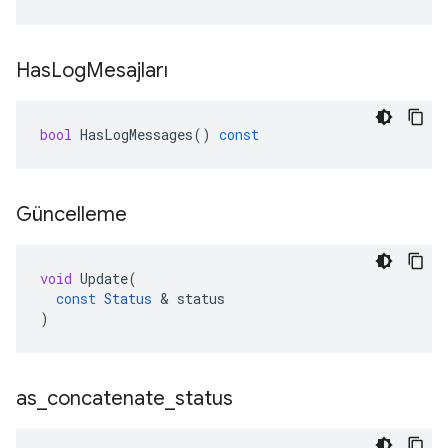
Has
Log
Mesajları
bool
HasLogMessages
()
const
Güncelleme
void
Update
(
const
Status
&
status
)
as
_
concatenate
_
status