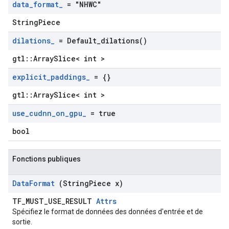
data
_
format
_
= "NHWC"
StringPiece
dilations
_
=
Default_dilations(
)
gtl::ArraySlice< int >
explicit
_
paddings
_
= {}
gtl::ArraySlice< int >
use
_
cudnn
_
on
_
gpu
_
= true
bool
Fonctions publiques
Data
Format
(String
Piece x)
TF_MUST_USE_RESULT
Attrs
Spécifiez le format de données des données d'entrée et de
sortie.