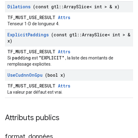
Dilations
(const gtl
::
Array
Slice< int > & x)
TF_MUST_USE_RESULT
Attrs
Tenseur 1-D de longueur 4.
Explicit
Paddings
(const gtl
::
Array
Slice< int > &
x)
TF_MUST_USE_RESULT
Attrs
padding
"EXPLICIT"
Si
est
, la liste des montants de
remplissage explicites.
Use
Cudnn
On
Gpu
(bool x)
TF_MUST_USE_RESULT
Attrs
La valeur par défaut est vrai.
Attributs publics
format
_
données
_