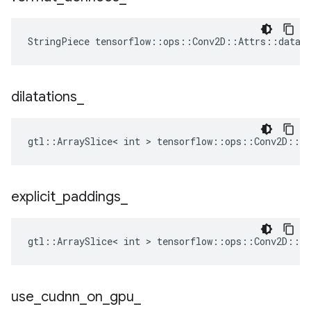
StringPiece tensorflow::ops::Conv2D::Attrs::data_
dilatations
_
gtl::ArraySlice< int > tensorflow::ops::Conv2D::At
explicit
_
paddings
_
gtl::ArraySlice< int > tensorflow::ops::Conv2D::At
use
_
cudnn
_
on
_
gpu
_