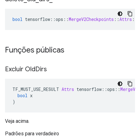
bool
 tensorflow
::
ops
::
MergeV2Checkpoints
::
Attrs
::
d
Funções públicas
Excluir Old
Dirs
TF_MUST_USE_RESULT 
Attrs
 tensorflow
::
ops
::
MergeV2
bool
 x
)
Veja acima.
Padrões para verdadeiro