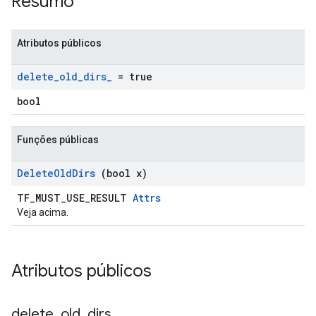
Resumo
Atributos públicos
delete
_
old
_
dirs
_
= true
bool
Funções públicas
Delete
Old
Dirs
(bool x)
TF_MUST_USE_RESULT
Attrs
Veja acima.
Atributos públicos
delete
_
old
_
dirs
_