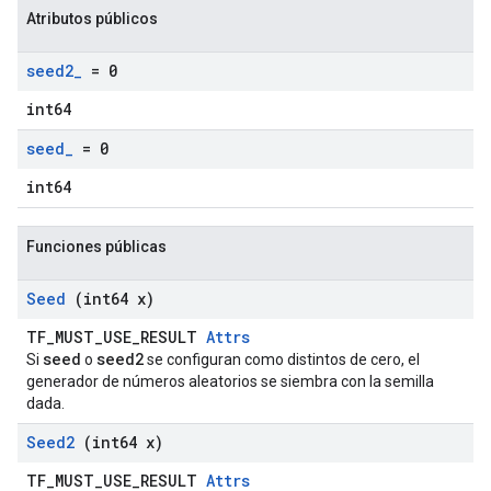
Atributos públicos
seed2
_
= 0
int64
seed
_
= 0
int64
Funciones públicas
Seed
(int64 x)
TF_MUST_USE_RESULT
Attrs
seed
seed2
Si
o
se configuran como distintos de cero, el
generador de números aleatorios se siembra con la semilla
dada.
Seed2
(int64 x)
TF_MUST_USE_RESULT
Attrs