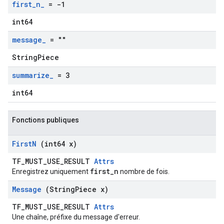
first
_
n
_
= -1
int64
message
_
= ""
StringPiece
summarize
_
= 3
int64
Fonctions publiques
First
N
(int64 x)
TF_MUST_USE_RESULT
Attrs
first_n
Enregistrez uniquement
nombre de fois.
Message
(String
Piece x)
TF_MUST_USE_RESULT
Attrs
Une chaîne, préfixe du message d'erreur.