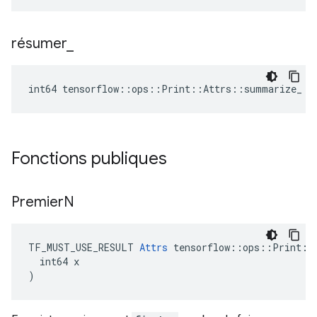
résumer
_
int64 tensorflow::ops::Print::Attrs::summarize_ =
Fonctions publiques
Premier
N
TF_MUST_USE_RESULT 
Attrs
 tensorflow::ops::Print::A
  int64 x

)