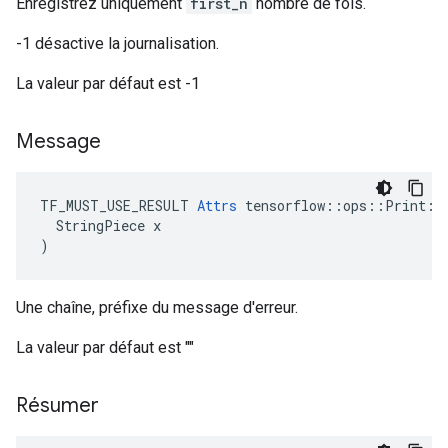
Enregistrez uniquement
first_n
nombre de fois.
-1 désactive la journalisation.
La valeur par défaut est -1
Message
TF_MUST_USE_RESULT 
Attrs
 tensorflow::ops::Print::A
  StringPiece x

)
Une chaîne, préfixe du message d'erreur.
La valeur par défaut est ""
Résumer