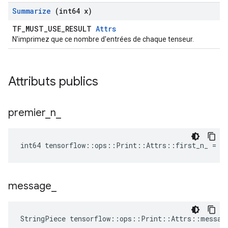
Summarize
(int64 x)
TF_MUST_USE_RESULT
Attrs
N'imprimez que ce nombre d'entrées de chaque tenseur.
Attributs publics
premier
_
n
_
int64 tensorflow::ops::Print::Attrs::first_n_ = -
message
_
StringPiece tensorflow::ops::Print::Attrs::messag