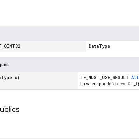
T
_
QINT32
DataType
ques
a
Type x)
TF_MUST_USE_RESULT
Att
La valeur par défaut est DT_
publics