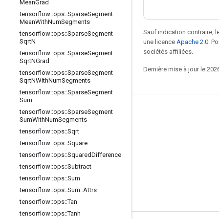
Mean
Grad
tensorflow
::
ops
::
Sparse
Segment
Mean
With
Num
Segments
Sauf indication contraire, 
tensorflow
::
ops
::
Sparse
Segment
Sqrt
N
une licence
Apache 2.0
. P
sociétés affiliées.
tensorflow
::
ops
::
Sparse
Segment
Sqrt
NGrad
Dernière mise à jour le 202
tensorflow
::
ops
::
Sparse
Segment
Sqrt
NWith
Num
Segments
tensorflow
::
ops
::
Sparse
Segment
Sum
Rester connecté
tensorflow
::
ops
::
Sparse
Segment
Sum
With
Num
Segments
Blog
tensorflow
::
ops
::
Sqrt
tensorflow
::
ops
::
Square
Forum
tensorflow
::
ops
::
Squared
Difference
GitHub
tensorflow
::
ops
::
Subtract
Twitter
tensorflow
::
ops
::
Sum
tensorflow
::
ops
::
Sum
::
Attrs
YouTube
tensorflow
::
ops
::
Tan
tensorflow
::
ops
::
Tanh