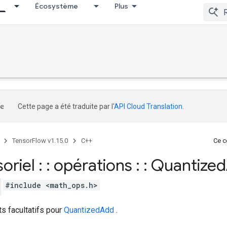
Écosystème
Plus
Cette page a été traduite par l'
API Cloud Translation
.
TensorFlow v1.15.0
C++
Ce co
soriel : : opérations : : Quantized
#include <math_ops.h>
ts facultatifs pour
QuantizedAdd
.