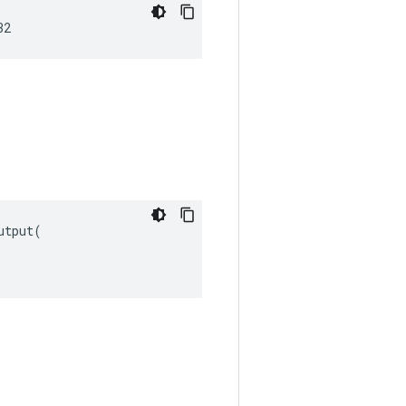
32
tput(
