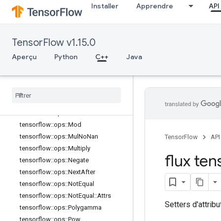
Installer
Apprendre
API
tensorflow::ops::MatMul
tensorflow::ops::MatMul::Attrs
tensorflow::ops::Max
TensorFlow v1.15.0
tensorflow::ops::Max::Attrs
tensorflow::ops::Maximum
Aperçu
Python
C++
Java
tensorflow::ops::Mean
tensorflow
::
ops
::
Mean
::
Attrs
tensorflow
::
ops
::
Min
tensorflow
::
ops
::
Min
::
Attrs
tensorflow
::
ops
::
Minimum
tensorflow
::
ops
::
Mod
tensorflow
::
ops
::
Mul
No
Nan
TensorFlow
API
tensorflow
::
ops
::
Multiply
flux ten
tensorflow
::
ops
::
Negate
tensorflow
::
ops
::
Next
After
tensorflow
::
ops
::
Not
Equal
tensorflow
::
ops
::
Not
Equal
::
Attrs
Setters d'attribu
tensorflow
::
ops
::
Polygamma
tensorflow
::
ops
::
Pow