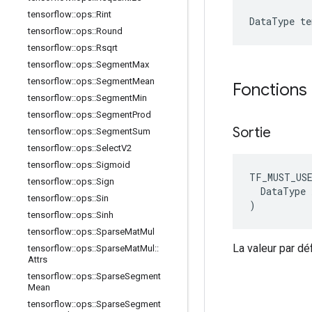
tensorflow
::
ops
::
Rint
DataType t
tensorflow
::
ops
::
Round
tensorflow
::
ops
::
Rsqrt
tensorflow
::
ops
::
Segment
Max
tensorflow
::
ops
::
Segment
Mean
Fonctions
tensorflow
::
ops
::
Segment
Min
tensorflow
::
ops
::
Segment
Prod
Sortie
tensorflow
::
ops
::
Segment
Sum
tensorflow
::
ops
::
Select
V2
tensorflow
::
ops
::
Sigmoid
TF_MUST_US
tensorflow
::
ops
::
Sign
  DataType x
tensorflow
::
ops
::
Sin
)
tensorflow
::
ops
::
Sinh
tensorflow
::
ops
::
Sparse
Mat
Mul
La valeur par d
tensorflow
::
ops
::
Sparse
Mat
Mul
::
Attrs
tensorflow
::
ops
::
Sparse
Segment
Mean
tensorflow
::
ops
::
Sparse
Segment