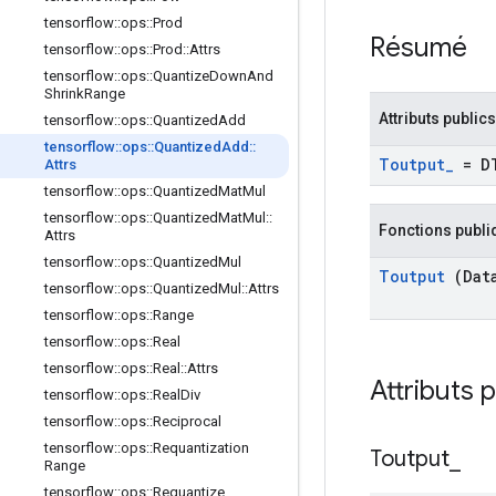
tensorflow
::
ops
::
Prod
Résumé
tensorflow
::
ops
::
Prod
::
Attrs
tensorflow
::
ops
::
Quantize
Down
And
Shrink
Range
Attributs publics
tensorflow
::
ops
::
Quantized
Add
tensorflow
::
ops
::
Quantized
Add
::
Toutput
_
= D
Attrs
tensorflow
::
ops
::
Quantized
Mat
Mul
tensorflow
::
ops
::
Quantized
Mat
Mul
::
Fonctions publi
Attrs
tensorflow
::
ops
::
Quantized
Mul
Toutput
(Dat
tensorflow
::
ops
::
Quantized
Mul
::
Attrs
tensorflow
::
ops
::
Range
tensorflow
::
ops
::
Real
tensorflow
::
ops
::
Real
::
Attrs
Attributs 
tensorflow
::
ops
::
Real
Div
tensorflow
::
ops
::
Reciprocal
tensorflow
::
ops
::
Requantization
Toutput
_
Range
tensorflow
::
ops
::
Requantize