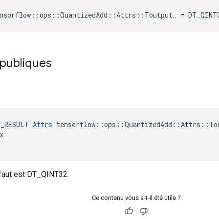
ensorflow::ops::QuantizedAdd::Attrs::Toutput_ = DT_QINT
 publiques
E_RESULT 
Attrs
 tensorflow::ops::QuantizedAdd::Attrs::Tou


éfaut est DT_QINT32.
Ce contenu vous a-t-il été utile ?