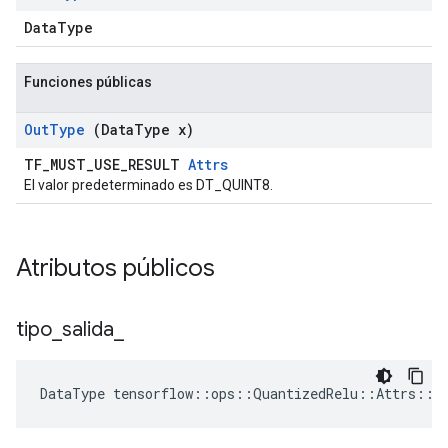
DataType
Funciones públicas
Out
Type
(Data
Type x)
TF_MUST_USE_RESULT
Attrs
El valor predeterminado es DT_QUINT8.
Atributos públicos
tipo
_
salida
_
DataType
tensorflow
::
ops
::
QuantizedRelu
::
Attrs
::
o