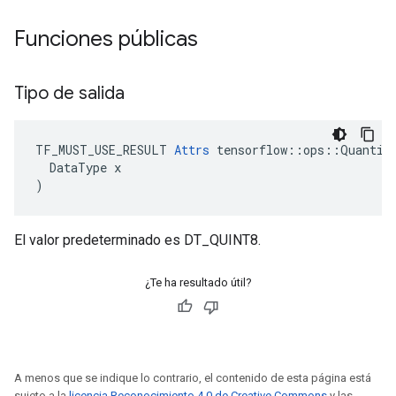
Funciones públicas
Tipo de salida
TF_MUST_USE_RESULT 
Attrs
 tensorflow::ops::Quantize
  DataType x

)
El valor predeterminado es DT_QUINT8.
¿Te ha resultado útil?
A menos que se indique lo contrario, el contenido de esta página está
sujeto a la
licencia Reconocimiento 4.0 de Creative Commons
y las