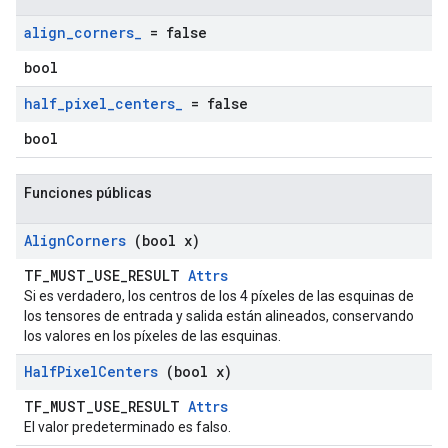
align
_
corners
_
= false
bool
half
_
pixel
_
centers
_
= false
bool
Funciones públicas
Align
Corners
(bool x)
TF_MUST_USE_RESULT
Attrs
Si es verdadero, los centros de los 4 píxeles de las esquinas de
los tensores de entrada y salida están alineados, conservando
los valores en los píxeles de las esquinas.
Half
Pixel
Centers
(bool x)
TF_MUST_USE_RESULT
Attrs
El valor predeterminado es falso.