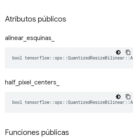
Atributos públicos
alinear
_
esquinas
_
bool tensorflow::ops::QuantizedResizeBilinear::Att
half
_
pixel
_
centers
_
bool tensorflow::ops::QuantizedResizeBilinear::Att
Funciones públicas