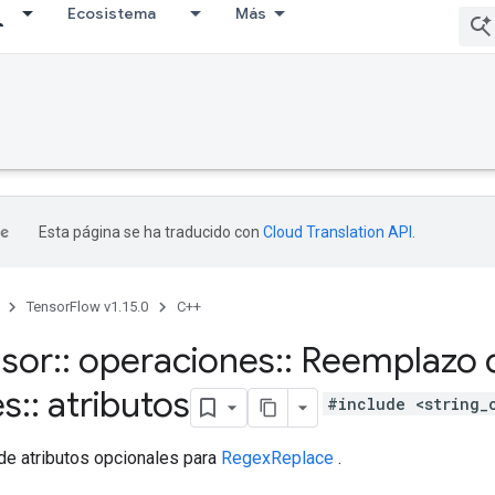
Ecosistema
Más
Esta página se ha traducido con
Cloud Translation API
.
TensorFlow v1.15.0
C++
nsor
::
operaciones
::
Reemplazo d
es
::
atributos
#include <string_
de atributos opcionales para
RegexReplace
.