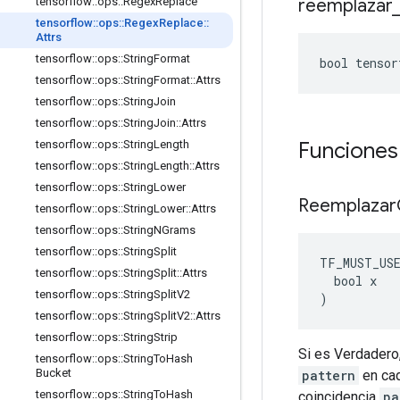
reemplazar
tensorflow
::
ops
::
Regex
Replace
tensorflow
::
ops
::
Regex
Replace
::
Attrs
tensorflow
::
ops
::
String
Format
bool tensor
tensorflow
::
ops
::
String
Format
::
Attrs
tensorflow
::
ops
::
String
Join
tensorflow
::
ops
::
String
Join
::
Attrs
Funciones
tensorflow
::
ops
::
String
Length
tensorflow
::
ops
::
String
Length
::
Attrs
tensorflow
::
ops
::
String
Lower
Reemplazar
tensorflow
::
ops
::
String
Lower
::
Attrs
tensorflow
::
ops
::
String
NGrams
tensorflow
::
ops
::
String
Split
TF_MUST_US
tensorflow
::
ops
::
String
Split
::
Attrs
  bool x

tensorflow
::
ops
::
String
Split
V2
)
tensorflow
::
ops
::
String
Split
V2
::
Attrs
tensorflow
::
ops
::
String
Strip
Si es Verdadero,
tensorflow
::
ops
::
String
To
Hash
Bucket
pattern
en cad
tensorflow
::
ops
::
String
To
Hash
coincidencia
pa