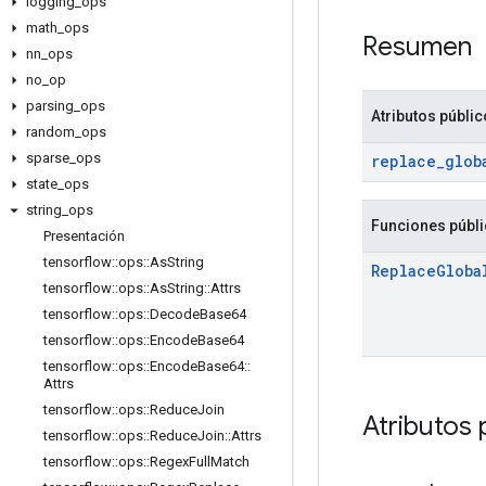
logging
_
ops
math
_
ops
Resumen
nn
_
ops
no
_
op
parsing
_
ops
Atributos públi
random
_
ops
sparse
_
ops
replace
_
glob
state
_
ops
string
_
ops
Funciones públ
Presentación
tensorflow
::
ops
::
As
String
Replace
Globa
tensorflow
::
ops
::
As
String
::
Attrs
tensorflow
::
ops
::
Decode
Base64
tensorflow
::
ops
::
Encode
Base64
tensorflow
::
ops
::
Encode
Base64
::
Attrs
tensorflow
::
ops
::
Reduce
Join
Atributos 
tensorflow
::
ops
::
Reduce
Join
::
Attrs
tensorflow
::
ops
::
Regex
Full
Match