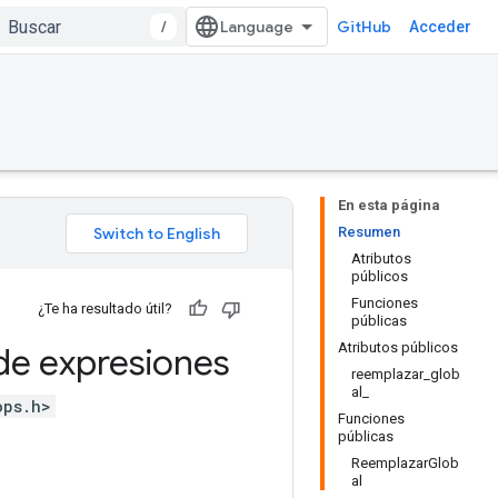
/
GitHub
Acceder
En esta página
Resumen
Atributos
públicos
Funciones
¿Te ha resultado útil?
públicas
Atributos públicos
e expresiones
reemplazar_glob
al_
ops.h>
Funciones
públicas
ReemplazarGlob
al