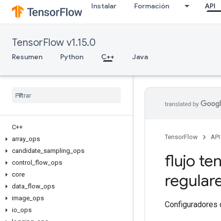
Instalar
Formación
API
TensorFlow v1.15.0
Resumen
Python
C++
Java
C++
TensorFlow
API
array
_
ops
candidate
_
sampling
_
ops
flujo te
control
_
flow
_
ops
core
regular
data
_
flow
_
ops
image
_
ops
Configuradores 
io
_
ops