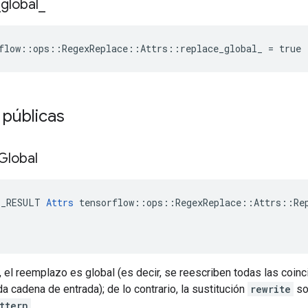
_
global
_
flow::ops::RegexReplace::Attrs::replace_global_ = true
 públicas
Global
E_RESULT 
Attrs
 tensorflow::ops::RegexReplace::Attrs::Rep
 el reemplazo es global (es decir, se reescriben todas las coinc
a cadena de entrada); de lo contrario, la sustitución
rewrite
sol
ttern
.