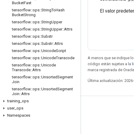
Bucket
Fast
tensorflow
::
ops
::
String
To
Hash
El valor predet
Bucket
Strong
tensorflow
::
ops
::
String
Upper
tensorflow
::
ops
::
String
Upper
::
Attrs
tensorflow
::
ops
::
Substr
tensorflow
::
ops
::
Substr
::
Attrs
tensorflow
::
ops
::
Unicode
Script
A menos que se indique lo 
tensorflow
::
ops
::
Unicode
Transcode
código están sujetas a la
l
tensorflow
::
ops
::
Unicode
marca registrada de Oracle
Transcode
::
Attrs
tensorflow
::
ops
::
Unsorted
Segment
Última actualización: 2026
Join
tensorflow
::
ops
::
Unsorted
Segment
Join
::
Attrs
training
_
ops
Seguir conectado
user
_
ops
Namespaces
Blog
Foro