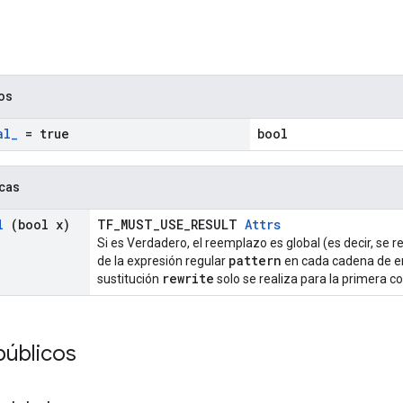
cos
al
_
= true
bool
icas
l
(bool x)
TF_MUST_USE_RESULT
Attrs
Si es Verdadero, el reemplazo es global (es decir, se r
pattern
de la expresión regular
en cada cadena de ent
rewrite
sustitución
solo se realiza para la primera c
públicos