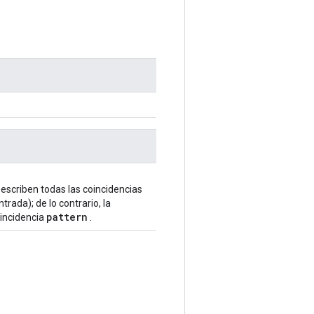
eescriben todas las coincidencias
rada); de lo contrario, la
pattern
oincidencia
.