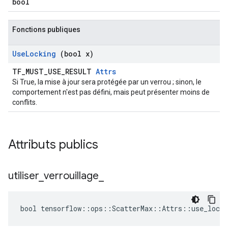
bool
Fonctions publiques
Use
Locking
(bool x)
TF_MUST_USE_RESULT
Attrs
Si True, la mise à jour sera protégée par un verrou ; sinon, le
comportement n'est pas défini, mais peut présenter moins de
conflits.
Attributs publics
utiliser
_
verrouillage
_
bool tensorflow::ops::ScatterMax::Attrs::use_locki