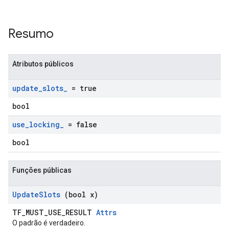
Resumo
Atributos públicos
update
_
slots
_
= true
bool
use
_
locking
_
= false
bool
Funções públicas
Update
Slots
(bool x)
TF_MUST_USE_RESULT
Attrs
O padrão é verdadeiro.