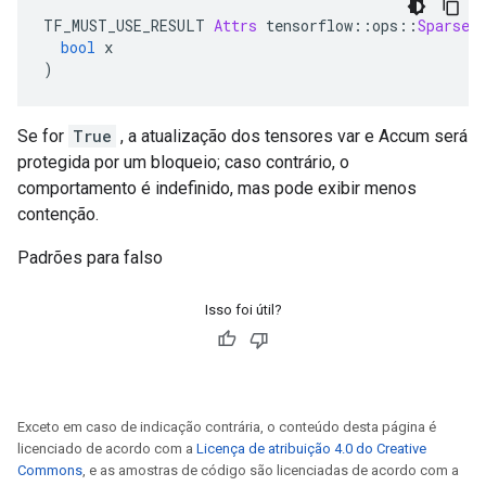
TF_MUST_USE_RESULT 
Attrs
 tensorflow
::
ops
::
SparseA
bool
 x
)
Se for
True
, a atualização dos tensores var e Accum será
protegida por um bloqueio; caso contrário, o
comportamento é indefinido, mas pode exibir menos
contenção.
Padrões para falso
Isso foi útil?
Exceto em caso de indicação contrária, o conteúdo desta página é
licenciado de acordo com a
Licença de atribuição 4.0 do Creative
Commons
, e as amostras de código são licenciadas de acordo com a