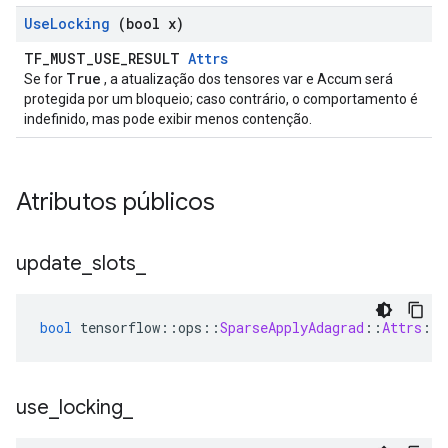
Use
Locking
(bool x)
TF_MUST_USE_RESULT
Attrs
True
Se for
, a atualização dos tensores var e Accum será
protegida por um bloqueio; caso contrário, o comportamento é
indefinido, mas pode exibir menos contenção.
Atributos públicos
update
_
slots
_
bool
 tensorflow
::
ops
::
SparseApplyAdagrad
::
Attrs
::
u
use
_
locking
_