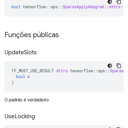
bool
 tensorflow
::
ops
::
SparseApplyAdagrad
::
Attrs
::
u
Funções públicas
Update
Slots
TF_MUST_USE_RESULT 
Attrs
 tensorflow
::
ops
::
SparseA
bool
 x
)
O padrão é verdadeiro.
Use
Locking