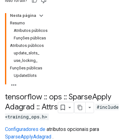
Isso foi útil?
Nesta página
Resumo
Atributos públicos
Funções públicas
Atributos públicos
update_slots_
use_locking_
Funções públicas
UpdateSlots
tensorflow
::
ops
::
Sparse
Apply
Adagrad
::
Attrs
#include
<training_ops.h>
Configuradores de
atributos opcionais para
SparseApplyAdagrad
.