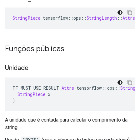
StringPiece
 tensorflow
::
ops
::
StringLength
::
Attrs
:
Funções públicas
Unidade
TF_MUST_USE_RESULT 
Attrs
 tensorflow
::
ops
::
StringL
StringPiece
 x
)
A unidade que é contada para calcular o comprimento da
string.
Um de:
"BYTE"
(para o número de bytes em cada string)