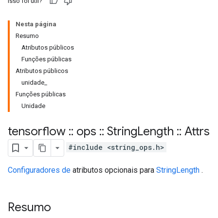
Isso foi útil?
Nesta página
Resumo
Atributos públicos
Funções públicas
Atributos públicos
unidade_
Funções públicas
Unidade
tensorflow
::
ops
::
String
Length
::
Attrs
#include <string_ops.h>
Configuradores de
atributos opcionais para
StringLength
.
Resumo