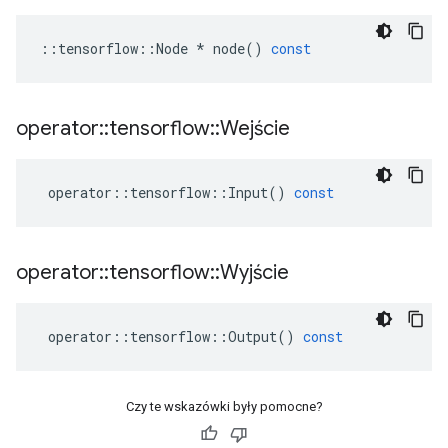
::
tensorflow
::
Node
*
node
()
const
operator
::
tensorflow
::
Wejście
operator
::
tensorflow
::
Input
()
const
operator
::
tensorflow
::
Wyjście
operator
::
tensorflow
::
Output
()
const
Czy te wskazówki były pomocne?