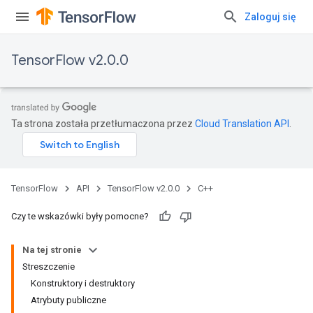
Zaloguj się
TensorFlow v2.0.0
Ta strona została przetłumaczona przez
Cloud Translation API
.
TensorFlow
API
TensorFlow v2.0.0
C++
Czy te wskazówki były pomocne?
Na tej stronie
Streszczenie
Konstruktory i destruktory
Atrybuty publiczne