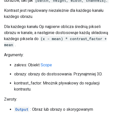
obrazów, taki jak
[batch, height, width, channels].
Kontrast jest regulowany niezależnie dla każdego kanału
każdego obrazu.
Dla każdego kanału Op najpierw oblicza średnią pikseli
obrazu w kanale, a następnie dostosowuje każdą składową
każdego piksela do
(x - mean) * contrast_factor +
mean
.
Argumenty:
zakres: Obiekt
Scope
obrazy: obrazy do dostosowania. Przynajmniej 3D.
kontrast_factor: Mnożnik pływakowy do regulacji
kontrastu.
Zwroty:
Output
: Obraz lub obrazy o skorygowanym