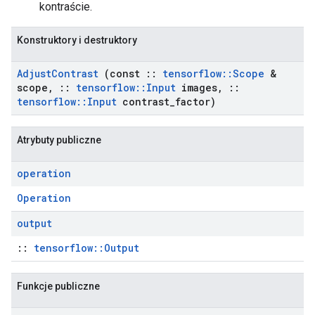
kontraście.
Konstruktory i destruktory
Adjust
Contrast
(const
::
tensorflow
::
Scope
&
scope
,
::
tensorflow
::
Input
images
,
::
tensorflow
::
Input
contrast
_
factor)
Atrybuty publiczne
operation
Operation
output
::
tensorflow::Output
Funkcje publiczne