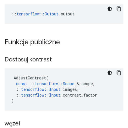
::
tensorflow::Output
 output
Funkcje publiczne
Dostosuj kontrast
AdjustContrast
(
const
::
tensorflow
::
Scope
&
scope
,
::
tensorflow
::
Input
images
,
::
tensorflow
::
Input
contrast_factor
)
węzeł