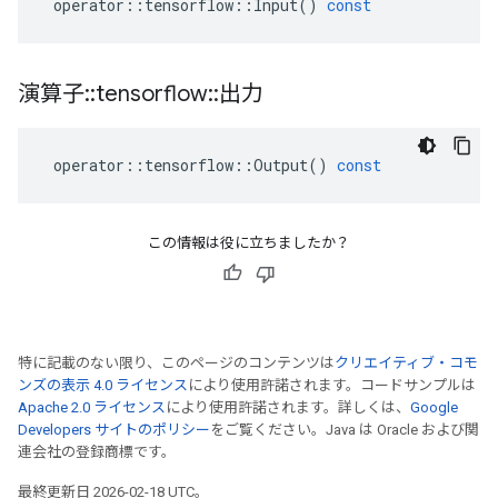
operator
::
tensorflow
::
Input
()
const
演算子
::
tensorflow
::
出力
operator
::
tensorflow
::
Output
()
const
この情報は役に立ちましたか？
特に記載のない限り、このページのコンテンツは
クリエイティブ・コモ
ンズの表示 4.0 ライセンス
により使用許諾されます。コードサンプルは
Apache 2.0 ライセンス
により使用許諾されます。詳しくは、
Google
Developers サイトのポリシー
をご覧ください。Java は Oracle および関
連会社の登録商標です。
最終更新日 2026-02-18 UTC。