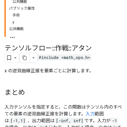
公共機能
パブリック属性
手術
y
公共機能
テンソルフロー
::
作戦
::
アタン
#include <math_ops.h>
x の逆双曲線正接を要素ごとに計算します。
まとめ
入力テンソルを指定すると、この関数はテンソル内のすべ
ての要素の逆双曲線正接を計算します。
入力
範囲
は
[-1,1]
、出力範囲は
[-inf, inf]
です。入力が
-1