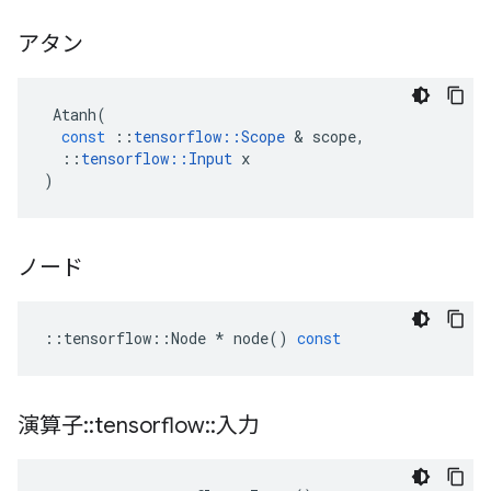
アタン
Atanh
(
const
::
tensorflow
::
Scope
&
scope
,
::
tensorflow
::
Input
x
)
ノード
::
tensorflow
::
Node
*
node
()
const
演算子
::
tensorflow
::
入力