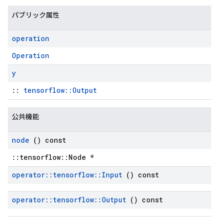
パブリック属性
operation
Operation
y
::
tensorflow::Output
公共機能
node
() const
::tensorflow::Node *
operator
::
tensorflow
::
Input
() const
operator
::
tensorflow
::
Output
() const