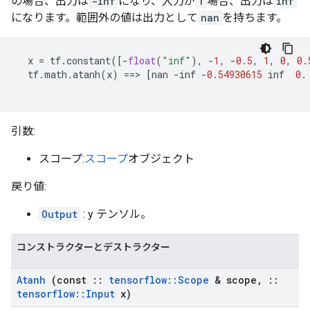
の場合、出力は
-inf
になり、入力が
1
場合、出力は
inf
になります。範囲外の値は出力として
nan
を持ちます。
x
=
tf
.
constant
([
-
float
(
"inf"
),
-
1
,
-
0.5
,
1
,
0
,
0.
tf
.
math
.
atanh
(
x
)
==>
[
nan
-
inf
-
0.54930615
inf
0.
引数:
スコープ:
スコープ
オブジェクト
戻り値:
Output
: y テンソル。
コンストラクターとデストラクター
Atanh
(const
::
tensorflow
::
Scope
& scope
,
::
tensorflow
::
Input
x)