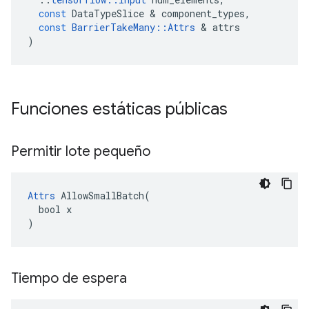
const
DataTypeSlice
&
component_types
,
const
BarrierTakeMany
::
Attrs
&
attrs
)
Funciones estáticas públicas
Permitir lote pequeño
Attrs
 AllowSmallBatch(

  bool x

)
Tiempo de espera