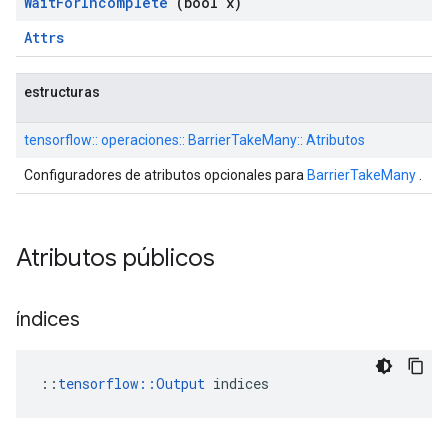
Wait
For
Incomplete
(bool x)
Attrs
estructuras
tensorflow:: operaciones:: BarrierTakeMany:: Atributos
Configuradores de atributos opcionales para
BarrierTakeMany
.
Atributos públicos
índices
::
tensorflow::Output
 indices