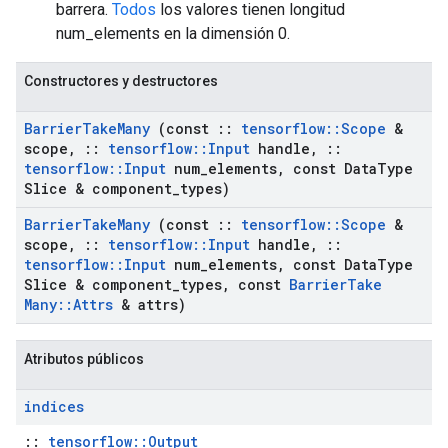
barrera.
Todos
los valores tienen longitud
num_elements en la dimensión 0.
Constructores y destructores
Barrier
Take
Many
(const
::
tensorflow
::
Scope
&
scope
,
::
tensorflow
::
Input
handle
,
::
tensorflow
::
Input
num
_
elements
,
const Data
Type
Slice & component
_
types)
Barrier
Take
Many
(const
::
tensorflow
::
Scope
&
scope
,
::
tensorflow
::
Input
handle
,
::
tensorflow
::
Input
num
_
elements
,
const Data
Type
Slice & component
_
types
,
const
Barrier
Take
Many
::
Attrs
& attrs)
Atributos públicos
indices
::
tensorflow::Output