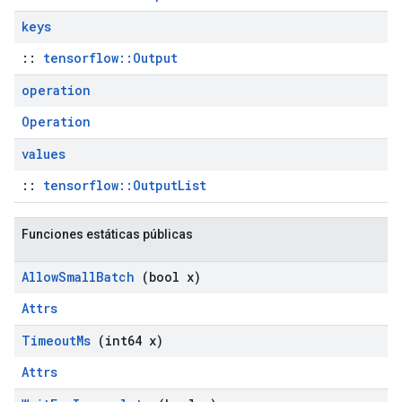
keys
::
tensorflow::Output
operation
Operation
values
::
tensorflow::OutputList
Funciones estáticas públicas
Allow
Small
Batch
(bool x)
Attrs
Timeout
Ms
(int64 x)
Attrs