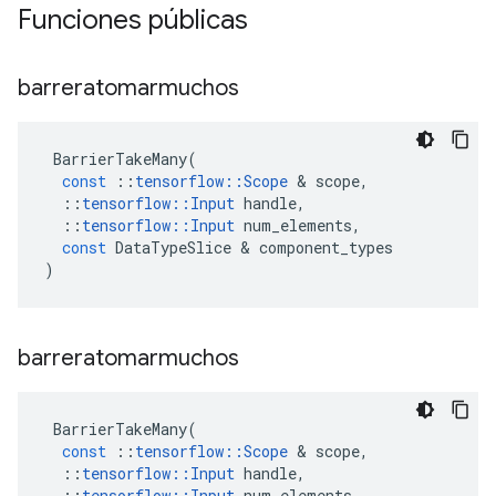
Funciones públicas
barreratomarmuchos
BarrierTakeMany
(
const
::
tensorflow
::
Scope
&
scope
,
::
tensorflow
::
Input
handle
,
::
tensorflow
::
Input
num_elements
,
const
DataTypeSlice
&
component_types
)
barreratomarmuchos
BarrierTakeMany
(
const
::
tensorflow
::
Scope
&
scope
,
::
tensorflow
::
Input
handle
,
::
tensorflow
::
Input
num_elements
,