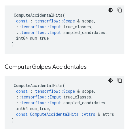
ComputeAccidentalHits
(
const
::
tensorflow
::
Scope
&
scope
,
::
tensorflow
::
Input
true_classes
,
::
tensorflow
::
Input
sampled_candidates
,
int64
num_true
)
Computar
Golpes Accidentales
ComputeAccidentalHits
(
const
::
tensorflow
::
Scope
&
scope
,
::
tensorflow
::
Input
true_classes
,
::
tensorflow
::
Input
sampled_candidates
,
int64
num_true
,
const
ComputeAccidentalHits
::
Attrs
&
attrs
)