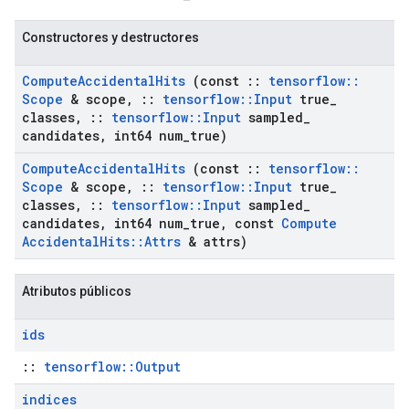
Constructores y destructores
Compute
Accidental
Hits
(const
::
tensorflow
::
Scope
& scope
,
::
tensorflow
::
Input
true
_
classes
,
::
tensorflow
::
Input
sampled
_
candidates
,
int64 num
_
true)
Compute
Accidental
Hits
(const
::
tensorflow
::
Scope
& scope
,
::
tensorflow
::
Input
true
_
classes
,
::
tensorflow
::
Input
sampled
_
candidates
,
int64 num
_
true
,
const
Compute
Accidental
Hits
::
Attrs
& attrs)
Atributos públicos
ids
::
tensorflow::Output
indices