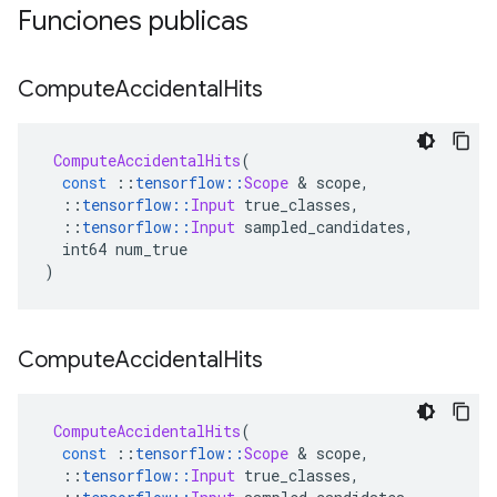
Funciones publicas
Compute
Accidental
Hits
ComputeAccidentalHits
(
const
::
tensorflow
::
Scope
&
 scope
,
::
tensorflow
::
Input
 true_classes
,
::
tensorflow
::
Input
 sampled_candidates
,
  int64 num_true
)
Compute
Accidental
Hits
ComputeAccidentalHits
(
const
::
tensorflow
::
Scope
&
 scope
,
::
tensorflow
::
Input
 true_classes
,