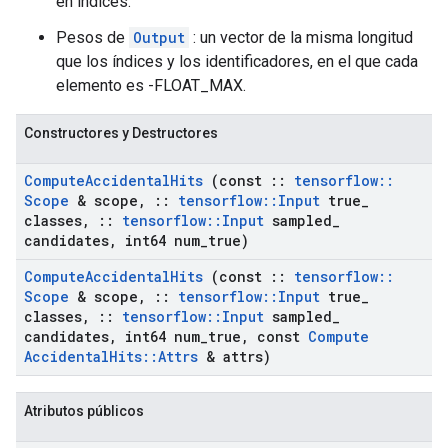
en índices.
Pesos de
Output
: un vector de la misma longitud
que los índices y los identificadores, en el que cada
elemento es -FLOAT_MAX.
Constructores y Destructores
Compute
Accidental
Hits
(const
::
tensorflow
::
Scope
& scope
,
::
tensorflow
::
Input
true
_
classes
,
::
tensorflow
::
Input
sampled
_
candidates
,
int64 num
_
true)
Compute
Accidental
Hits
(const
::
tensorflow
::
Scope
& scope
,
::
tensorflow
::
Input
true
_
classes
,
::
tensorflow
::
Input
sampled
_
candidates
,
int64 num
_
true
,
const
Compute
Accidental
Hits
::
Attrs
& attrs)
Atributos públicos