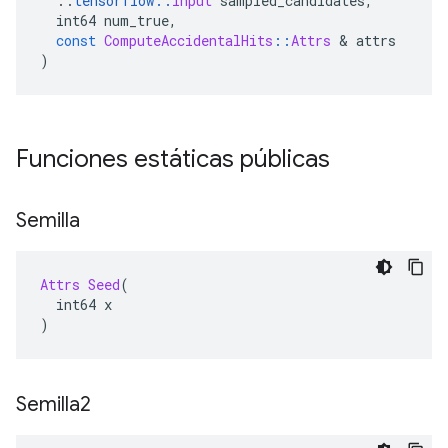
::
tensorflow
::
Input
 sampled_candidates
,
  int64 num_true
,
const
ComputeAccidentalHits
::
Attrs
&
 attrs
)
Funciones estáticas públicas
Semilla
Attrs
Seed
(
  int64 x
)
Semilla2