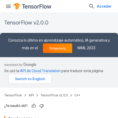
Acceder
TensorFlow v2.0.0
Conozca lo último en aprendizaje automático, IA generativa y
más en el
WiML 2023.
Simposio
Se usó la
API de Cloud Translation
para traducir esta página.
TensorFlow
API
TensorFlow v2.0.0
C++
¿Te resultó útil?