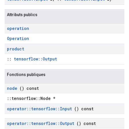
Attributs publics
operation
Operation
product
::
tensorflow::Output
Fonctions publiques
node
() const
::tensorflow::Node *
operator
::
tensorflow
::
Input
() const
operator
::
tensorflow
::
Output
() const