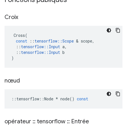
Croix
Cross
(
const
::
tensorflow
::
Scope
&
scope
,
::
tensorflow
::
Input
a
,
::
tensorflow
::
Input
b
)
nœud
::
tensorflow
::
Node
*
node
()
const
opérateur
::
tensorflow
::
Entrée