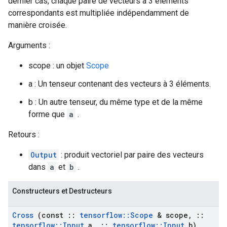
dernier cas, chaque paire de vecteurs à 3 éléments
correspondants est multipliée indépendamment de
manière croisée.
Arguments :
scope : un objet
Scope
a : Un tenseur contenant des vecteurs à 3 éléments.
b : Un autre tenseur, du même type et de la même
forme que
a
.
Retours :
Output
: produit vectoriel par paire des vecteurs
dans
a
et
b
.
Constructeurs et Destructeurs
Cross
(const
::
tensorflow
::
Scope
& scope
,
::
tensorflow
::
Input
a
,
::
tensorflow
::
Input
b)