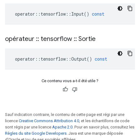
operator
::
tensorflow
::
Input
()
const
opérateur
::
tensorflow
::
Sortie
operator
::
tensorflow
::
Output
()
const
Ce contenu vous a-t-il été utile ?
Sauf indication contraire, le contenu de cette page est régi par une
licence
Creative Commons Attribution 4.0
, et les échantillons de code
sont régis par une licence
Apache 2.0
. Pour en savoir plus, consultez les
Règles du site Google Developers
. Java est une marque déposée
d'Oracle et/ou de ses sociétés affiliées.