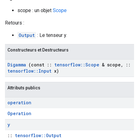
scope : un objet
Scope
Retours :
Output
: Le tenseur y.
Constructeurs et Destructeurs
Digamma
(const
::
tensorflow
::
Scope
& scope
,
::
tensorflow
::
Input
x)
Attributs publics
operation
Operation
y
::
tensorflow::Output