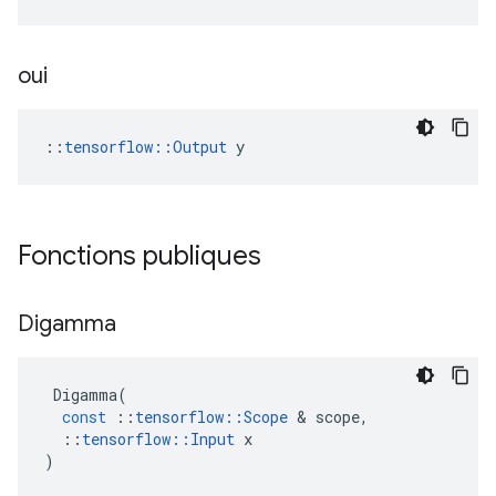
oui
::
tensorflow::Output
 y
Fonctions publiques
Digamma
Digamma
(
const
::
tensorflow
::
Scope
&
scope
,
::
tensorflow
::
Input
x
)