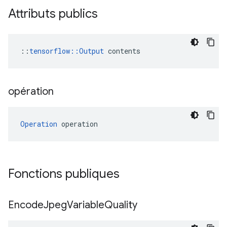
Attributs publics
::
tensorflow::Output
 contents
opération
Operation
 operation
Fonctions publiques
Encode
Jpeg
Variable
Quality