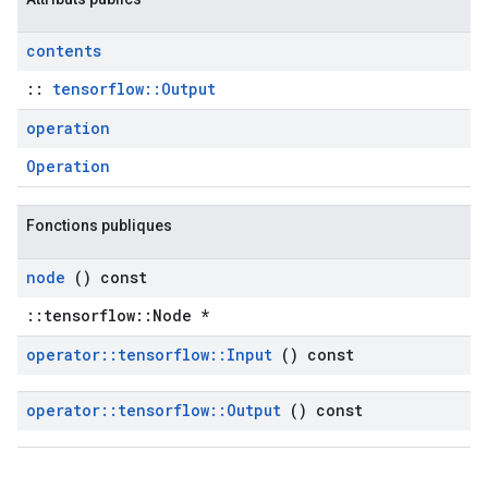
contents
::
tensorflow::Output
operation
Operation
Fonctions publiques
node
() const
::tensorflow::Node *
operator
::
tensorflow
::
Input
() const
operator
::
tensorflow
::
Output
() const