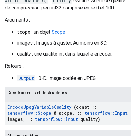
width, channels]
.
quality
est une valeur de qualité
de compression jpeg int32 comprise entre 0 et 100.
Arguments :
scope : un objet
Scope
images : Images à ajuster. Au moins en 3D.
quality : une qualité int dans laquelle encoder.
Retours :
Output
: 0-D. Image codée en JPEG.
Constructeurs et Destructeurs
Encode
Jpeg
Variable
Quality
(const
::
tensorflow
::
Scope
& scope
,
::
tensorflow
::
Input
images
,
::
tensorflow
::
Input
quality)
Attributs publics