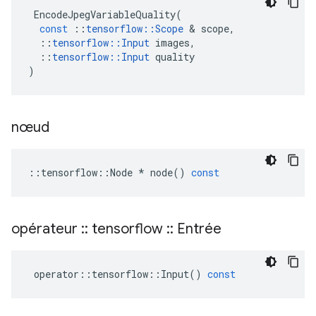
EncodeJpegVariableQuality
(
const
::
tensorflow
::
Scope
&
scope
,
::
tensorflow
::
Input
images
,
::
tensorflow
::
Input
quality
)
nœud
::
tensorflow
::
Node
*
node
()
const
opérateur
::
tensorflow
::
Entrée
operator
::
tensorflow
::
Input
()
const