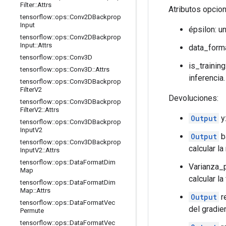
Filter
::
Attrs
Atributos opcio
tensorflow
::
ops
::
Conv2DBackprop
Input
épsilon: u
tensorflow
::
ops
::
Conv2DBackprop
Input
::
Attrs
data_forma
tensorflow
::
ops
::
Conv3D
is_trainin
tensorflow
::
ops
::
Conv3D
::
Attrs
inferencia.
tensorflow
::
ops
::
Conv3DBackprop
Filter
V2
Devoluciones:
tensorflow
::
ops
::
Conv3DBackprop
Filter
V2
::
Attrs
Output
y
tensorflow
::
ops
::
Conv3DBackprop
Input
V2
Output
b
tensorflow
::
ops
::
Conv3DBackprop
calcular l
Input
V2
::
Attrs
tensorflow
::
ops
::
Data
Format
Dim
Varianza_
Map
calcular la
tensorflow
::
ops
::
Data
Format
Dim
Map
::
Attrs
Output
r
tensorflow
::
ops
::
Data
Format
Vec
del gradie
Permute
tensorflow
::
ops
::
Data
Format
Vec