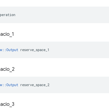
peration
acio
_
1
ow::Output
 reserve_space_1
acio
_
2
ow::Output
 reserve_space_2
acio
_
3