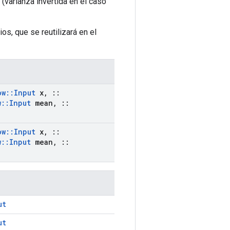
 (varianza invertida en el caso
s, que se reutilizará en el
ow
::
Input
x
,
::
w
::
Input
mean
,
::
ow
::
Input
x
,
::
w
::
Input
mean
,
::
ut
ut