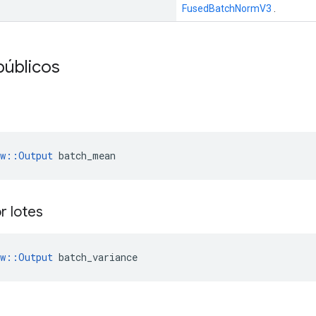
FusedBatchNormV3
.
públicos
ow::Output
 batch_mean
r lotes
w
::
Output
batch_variance