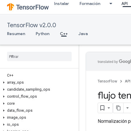
Instalar
Formación
API
TensorFlow v2.0.0
Resumen
Python
C++
Java
C++
TensorFlow
API
array
_
ops
candidate
_
sampling
_
ops
flujo te
control
_
flow
_
ops
core
data
_
flow
_
ops
image
_
ops
Normalización po
io
_
ops