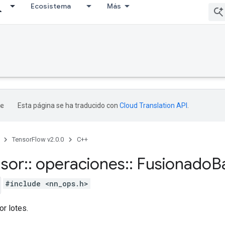
Ecosistema
Más
Esta página se ha traducido con
Cloud Translation API
.
TensorFlow v2.0.0
C++
nsor
::
operaciones
::
Fusionado
B
#include <nn_ops.h>
r lotes.