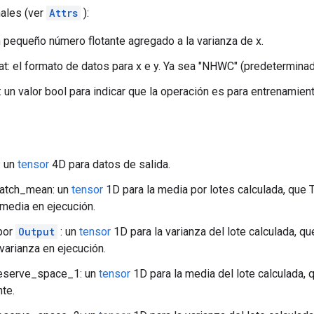
nales (ver
Attrs
):
n pequeño número flotante agregado a la varianza de x.
t: el formato de datos para x e y. Ya sea "NHWC" (predetermina
g: un valor bool para indicar que la operación es para entrenamie
: un
tensor
4D para datos de salida.
atch_mean: un
tensor
1D para la media por lotes calculada, que T
a media en ejecución.
por
Output
: un
tensor
1D para la varianza del lote calculada, qu
 varianza en ejecución.
eserve_space_1: un
tensor
1D para la media del lote calculada, q
nte.