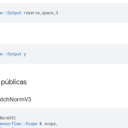
ow::Output
 reserve_space_3
ow::Output
 y
 públicas
atch
Norm
V3
NormV3
(
ensorflow
::
Scope
&
scope
,