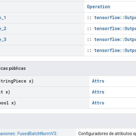
Operation
e
_
1
::
tensorflow::Outp
e
_
2
::
tensorflow::Outp
e
_
3
::
tensorflow::Outp
::
tensorflow::Outp
icas públicas
tring
Piece x)
Attrs
t x)
Attrs
ool x)
Attrs
raciones:: FusedBatchNormV3::
Configuradores de atributos o