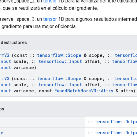
eserve_space_2: un
tensor
1D para la varianza del lote calculada
 que se reutilizará en el cálculo del gradiente.
eserve_space_3: un
tensor
1D para algunos resultados intermedio
l gradiente para una mejor eficiencia.
 destructores
rm
V3
(const
::
tensorflow
::
Scope
& scope
,
::
tensorfl
Input
scale
,
::
tensorflow
::
Input
offset
,
::
tensorflo
Input
variance)
rm
V3
(const
::
tensorflow
::
Scope
& scope
,
::
tensorfl
Input
scale
,
::
tensorflow
::
Input
offset
,
::
tensorflo
Input
variance
,
const
Fused
Batch
Norm
V3
::
Attrs
& attrs)
cos
::
tensorflow::Outp
ce
::
tensorflow::Outp