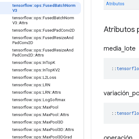
Atributos
tensorflow
::
ops
::
Fused
Batch
Norm
V3
tensorflow
::
ops
::
Fused
Batch
Norm
V3
::
Attrs
Atributos 
tensorflow
::
ops
::
Fused
Pad
Conv2D
tensorflow
::
ops
::
Fused
Resize
And
Pad
Conv2D
media
_
lote
tensorflow
::
ops
::
Fused
Resize
And
Pad
Conv2D
::
Attrs
tensorflow
::
ops
::
In
Top
K
::
tensorfl
tensorflow
::
ops
::
In
Top
KV2
tensorflow
::
ops
::
L2Loss
tensorflow
::
ops
::
LRN
variación
_
po
tensorflow
::
ops
::
LRN
::
Attrs
tensorflow
::
ops
::
Log
Softmax
tensorflow
::
ops
::
Max
Pool
::
tensorflo
tensorflow
::
ops
::
Max
Pool
::
Attrs
tensorflow
::
ops
::
Max
Pool3D
tensorflow
::
ops
::
Max
Pool3D
::
Attrs
operación
tensorflow
::
ops
::
Max
Pool3DGrad