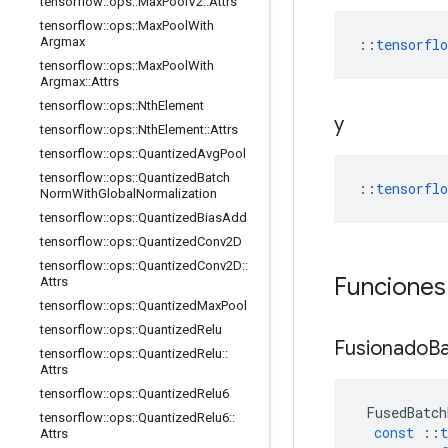
tensorflow
::
ops
::
Max
Pool
V2
::
Attrs
tensorflow
::
ops
::
Max
Pool
With
Argmax
::
tensorfl
tensorflow
::
ops
::
Max
Pool
With
Argmax
::
Attrs
tensorflow
::
ops
::
Nth
Element
y
tensorflow
::
ops
::
Nth
Element
::
Attrs
tensorflow
::
ops
::
Quantized
Avg
Pool
tensorflow
::
ops
::
Quantized
Batch
::
tensorfl
Norm
With
Global
Normalization
tensorflow
::
ops
::
Quantized
Bias
Add
tensorflow
::
ops
::
Quantized
Conv2D
tensorflow
::
ops
::
Quantized
Conv2D
::
Funciones
Attrs
tensorflow
::
ops
::
Quantized
Max
Pool
tensorflow
::
ops
::
Quantized
Relu
Fusionado
B
tensorflow
::
ops
::
Quantized
Relu
::
Attrs
tensorflow
::
ops
::
Quantized
Relu6
FusedBatch
tensorflow
::
ops
::
Quantized
Relu6
::
const
::
t
Attrs