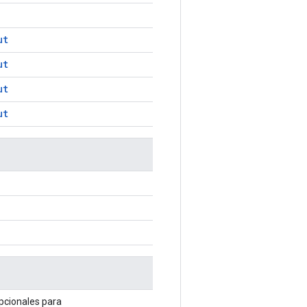
ut
ut
ut
ut
pcionales para