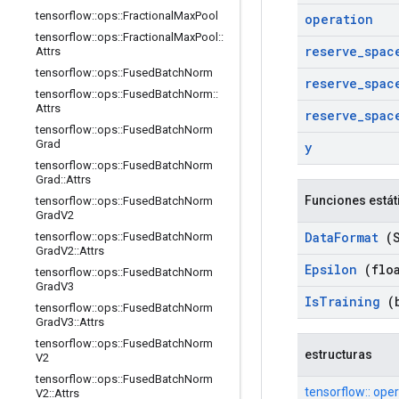
tensorflow
::
ops
::
Fractional
Max
Pool
operation
tensorflow
::
ops
::
Fractional
Max
Pool
::
reserve
_
spac
Attrs
tensorflow
::
ops
::
Fused
Batch
Norm
reserve
_
spac
tensorflow
::
ops
::
Fused
Batch
Norm
::
Attrs
reserve
_
spac
tensorflow
::
ops
::
Fused
Batch
Norm
Grad
y
tensorflow
::
ops
::
Fused
Batch
Norm
Grad
::
Attrs
Funciones estát
tensorflow
::
ops
::
Fused
Batch
Norm
Grad
V2
Data
Format
(S
tensorflow
::
ops
::
Fused
Batch
Norm
Grad
V2
::
Attrs
Epsilon
(floa
tensorflow
::
ops
::
Fused
Batch
Norm
Grad
V3
Is
Training
(b
tensorflow
::
ops
::
Fused
Batch
Norm
Grad
V3
::
Attrs
tensorflow
::
ops
::
Fused
Batch
Norm
estructuras
V2
tensorflow
::
ops
::
Fused
Batch
Norm
tensorflow:: ope
V2
::
Attrs