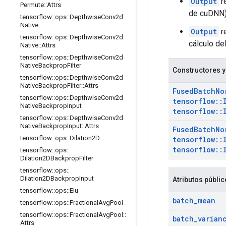
Output
r
Permute
::
Attrs
de cuDNN),
tensorflow
::
ops
::
Depthwise
Conv2d
Native
Output
r
tensorflow
::
ops
::
Depthwise
Conv2d
cálculo de
Native
::
Attrs
tensorflow
::
ops
::
Depthwise
Conv2d
Native
Backprop
Filter
Constructores y
tensorflow
::
ops
::
Depthwise
Conv2d
Native
Backprop
Filter
::
Attrs
Fused
Batch
No
tensorflow
::
ops
::
Depthwise
Conv2d
tensorflow
::
Native
Backprop
Input
tensorflow
::
tensorflow
::
ops
::
Depthwise
Conv2d
Native
Backprop
Input
::
Attrs
Fused
Batch
No
tensorflow
::
ops
::
Dilation2D
tensorflow
::
tensorflow
::
tensorflow
::
ops
::
Dilation2DBackprop
Filter
tensorflow
::
ops
::
Dilation2DBackprop
Input
Atributos públi
tensorflow
::
ops
::
Elu
batch
_
mean
tensorflow
::
ops
::
Fractional
Avg
Pool
tensorflow
::
ops
::
Fractional
Avg
Pool
::
batch
_
varian
Attrs