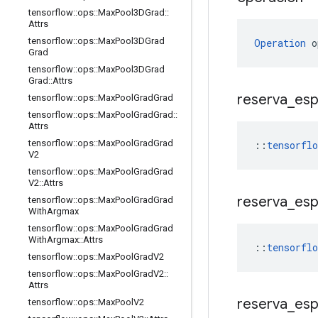
tensorflow
::
ops
::
Max
Pool3DGrad
::
Attrs
tensorflow
::
ops
::
Max
Pool3DGrad
Operation
 o
Grad
tensorflow
::
ops
::
Max
Pool3DGrad
Grad
::
Attrs
reserva
_
esp
tensorflow
::
ops
::
Max
Pool
Grad
Grad
tensorflow
::
ops
::
Max
Pool
Grad
Grad
::
Attrs
tensorflow
::
ops
::
Max
Pool
Grad
Grad
::
tensorfl
V2
tensorflow
::
ops
::
Max
Pool
Grad
Grad
V2
::
Attrs
reserva
_
esp
tensorflow
::
ops
::
Max
Pool
Grad
Grad
With
Argmax
tensorflow
::
ops
::
Max
Pool
Grad
Grad
With
Argmax
::
Attrs
::
tensorfl
tensorflow
::
ops
::
Max
Pool
Grad
V2
tensorflow
::
ops
::
Max
Pool
Grad
V2
::
Attrs
reserva
_
esp
tensorflow
::
ops
::
Max
Pool
V2