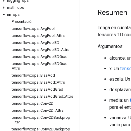
logging
_
ops
math
_
ops
Resumen
nn
_
ops
Presentación
Tenga en cuenta
tensorflow
::
ops
::
Avg
Pool
tensores 1D coi
tensorflow
::
ops
::
Avg
Pool
::
Attrs
tensorflow
::
ops
::
Avg
Pool3D
Argumentos:
tensorflow
::
ops
::
Avg
Pool3D
::
Attrs
tensorflow
::
ops
::
Avg
Pool3DGrad
alcance: u
tensorflow
::
ops
::
Avg
Pool3DGrad
::
x: Un
tens
Attrs
tensorflow
::
ops
::
Bias
Add
escala: U
tensorflow
::
ops
::
Bias
Add
::
Attrs
desplazam
tensorflow
::
ops
::
Bias
Add
Grad
tensorflow
::
ops
::
Bias
Add
Grad
::
Attrs
media: un
tensorflow
::
ops
::
Conv2D
para el en
tensorflow
::
ops
::
Conv2D
::
Attrs
varianza: 
tensorflow
::
ops
::
Conv2DBackprop
Filter
vacío para
tensorflow
::
ops
::
Conv2DBackprop