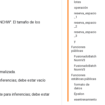
lotes
operación
reserva_espacio
_1
"NCHW". El tamaño de los
reserva_espacio
_2
reserva_espacio
_3
y
Funciones
públicas
FusionadoBatch
NormV3
FusionadoBatch
NormV3
rmalizada.
Funciones
estáticas públicas
nferencias; debe estar vacío
formato de
datos
te para inferencias; debe estar
Épsilon
esentrenamiento