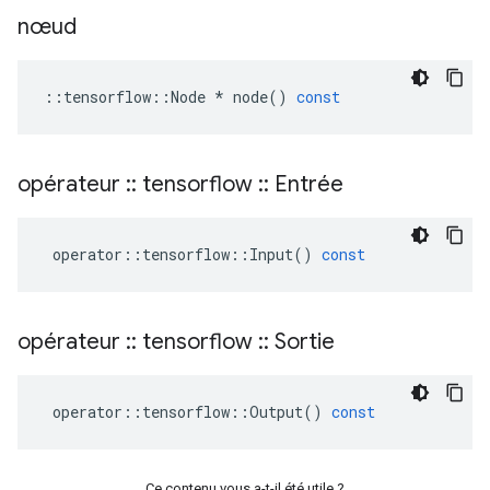
nœud
::
tensorflow
::
Node
*
node
()
const
opérateur
::
tensorflow
::
Entrée
operator
::
tensorflow
::
Input
()
const
opérateur
::
tensorflow
::
Sortie
operator
::
tensorflow
::
Output
()
const
Ce contenu vous a-t-il été utile ?