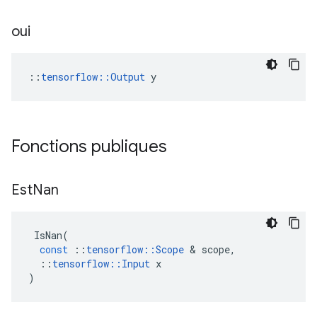
oui
::
tensorflow::Output
 y
Fonctions publiques
Est
Nan
IsNan
(
const
::
tensorflow
::
Scope
&
scope
,
::
tensorflow
::
Input
x
)