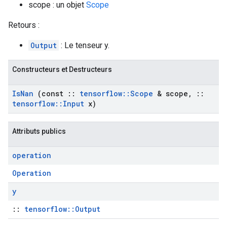
scope : un objet
Scope
Retours :
Output
: Le tenseur y.
Constructeurs et Destructeurs
Is
Nan
(const
::
tensorflow
::
Scope
& scope
,
::
tensorflow
::
Input
x)
Attributs publics
operation
Operation
y
::
tensorflow::Output