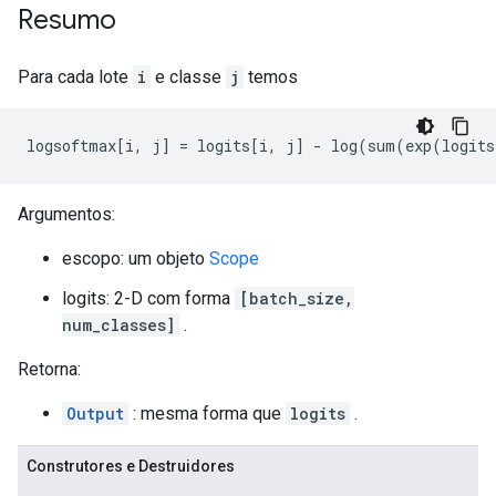
Resumo
Para cada lote
i
e classe
j
temos
logsoftmax
[
i
,
 j
]
=
 logits
[
i
,
 j
]
-
 log
(
sum
(
exp
(
logits
Argumentos:
escopo: um objeto
Scope
logits: 2-D com forma
[batch_size,
num_classes]
.
Retorna:
Output
: mesma forma que
logits
.
Construtores e Destruidores