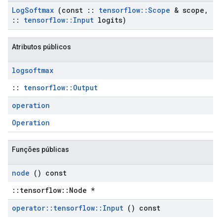
Log
Softmax
(const
::
tensorflow
::
Scope
& scope
,
::
tensorflow
::
Input
logits)
Atributos públicos
logsoftmax
::
tensorflow::Output
operation
Operation
Funções públicas
node
() const
::tensorflow::Node *
operator
::
tensorflow
::
Input
() const