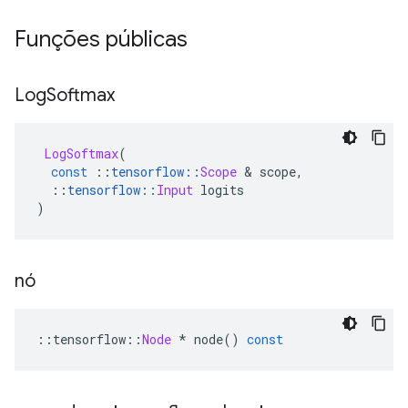
Funções públicas
Log
Softmax
LogSoftmax
(
const
::
tensorflow
::
Scope
&
 scope
,
::
tensorflow
::
Input
 logits
)
nó
::
tensorflow
::
Node
*
 node
()
const