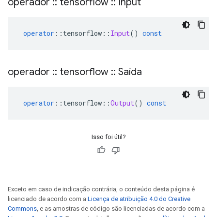
operador
::
tensorflow
::
Input
operator
::
tensorflow
::
Input
()
const
operador
::
tensorflow
::
Saída
operator
::
tensorflow
::
Output
()
const
Isso foi útil?
Exceto em caso de indicação contrária, o conteúdo desta página é
licenciado de acordo com a
Licença de atribuição 4.0 do Creative
Commons
, e as amostras de código são licenciadas de acordo com a