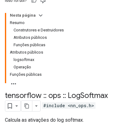
Isso foi útil?
Nesta página
Resumo
Construtores e Destruidores
Atributos públicos
Funções públicas
Atributos públicos
logsoftmax
Operação
Funções públicas
tensorflow
::
ops
::
Log
Softmax
#include <nn_ops.h>
Calcula as ativações do log softmax.