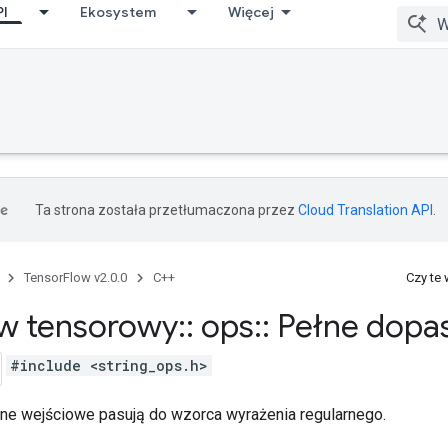
PI
Ekosystem
Więcej
Ta strona została przetłumaczona przez
Cloud Translation API
.
TensorFlow v2.0.0
C++
Czy te
w tensorowy
::
ops
::
Pełne dopa
#include <string_ops.h>
ne wejściowe pasują do wzorca wyrażenia regularnego.