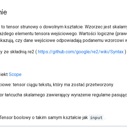
nie
to tensor strunowy o dowolnym kształcie. Wzorzec jest skalarny
żdego elementu tensora wejściowego. Wartości logiczne (prawd
kazują, czy dane wejściowe odpowiadają podanemu wzorcowi wy
y ze składnią re2 (
https://github.com/google/re2/wiki/Syntax
)
biekt
Scope
iowe: tensor ciągu tekstu, który ma zostać przetworzony.
or łańcucha skalarnego zawierający wyrażenie regularne pasują
 Tensor boolowy o takim samym kształcie jak
input
.