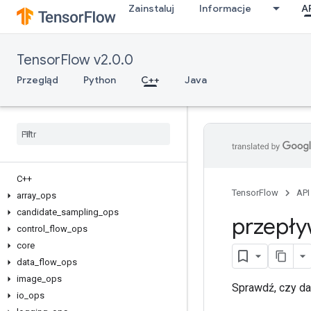
Zainstaluj
Informacje
A
TensorFlow v2.0.0
Przegląd
Python
C++
Java
C++
TensorFlow
API
array
_
ops
candidate
_
sampling
_
ops
przepły
control
_
flow
_
ops
core
data
_
flow
_
ops
image
_
ops
Sprawdź, czy da
io
_
ops