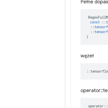
Pełne dopa
RegexFullM
const
::
t
::
tensorf
::
tensorf
)
węzeł
::
tensorflo
operator
::
te
operator
::