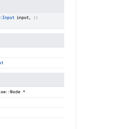
:
Input
input
,
::
ut
low::Node *