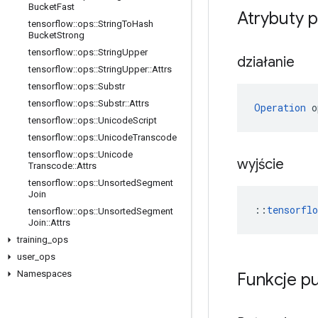
Bucket
Fast
Atrybuty 
tensorflow
::
ops
::
String
To
Hash
Bucket
Strong
tensorflow
::
ops
::
String
Upper
działanie
tensorflow
::
ops
::
String
Upper
::
Attrs
tensorflow
::
ops
::
Substr
tensorflow
::
ops
::
Substr
::
Attrs
Operation
 o
tensorflow
::
ops
::
Unicode
Script
tensorflow
::
ops
::
Unicode
Transcode
tensorflow
::
ops
::
Unicode
wyjście
Transcode
::
Attrs
tensorflow
::
ops
::
Unsorted
Segment
Join
::
tensorfl
tensorflow
::
ops
::
Unsorted
Segment
Join
::
Attrs
training
_
ops
user
_
ops
Namespaces
Funkcje p