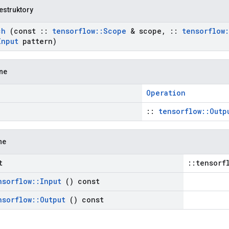
estruktory
ch
(const
::
tensorflow
::
Scope
& scope
,
::
tensorflow
:
Input
pattern)
zne
Operation
::
tensorflow::Outp
ne
t
::tensorf
nsorflow
::
Input
() const
nsorflow
::
Output
() const