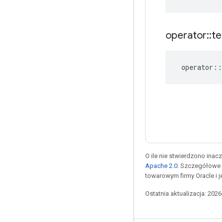
operator
::
te
operator
::
O ile nie stwierdzono inacze
Apache 2.0
. Szczegółowe 
towarowym firmy Oracle i 
Ostatnia aktualizacja: 202