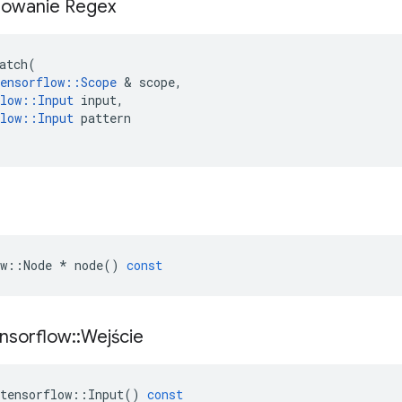
sowanie Regex
atch
(
ensorflow
::
Scope
&
scope
,
low
::
Input
input
,
low
::
Input
pattern
w
::
Node
*
node
()
const
nsorflow
::
Wejście
tensorflow
::
Input
()
const