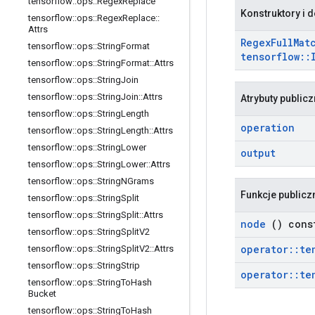
tensorflow
::
ops
::
Regex
Replace
Konstruktory i d
tensorflow
::
ops
::
Regex
Replace
::
Attrs
Regex
Full
Mat
tensorflow
::
ops
::
String
Format
tensorflow
::
tensorflow
::
ops
::
String
Format
::
Attrs
tensorflow
::
ops
::
String
Join
tensorflow
::
ops
::
String
Join
::
Attrs
Atrybuty public
tensorflow
::
ops
::
String
Length
operation
tensorflow
::
ops
::
String
Length
::
Attrs
tensorflow
::
ops
::
String
Lower
output
tensorflow
::
ops
::
String
Lower
::
Attrs
tensorflow
::
ops
::
String
NGrams
Funkcje publicz
tensorflow
::
ops
::
String
Split
tensorflow
::
ops
::
String
Split
::
Attrs
node
() cons
tensorflow
::
ops
::
String
Split
V2
operator
::
te
tensorflow
::
ops
::
String
Split
V2
::
Attrs
tensorflow
::
ops
::
String
Strip
operator
::
te
tensorflow
::
ops
::
String
To
Hash
Bucket
tensorflow
::
ops
::
String
To
Hash