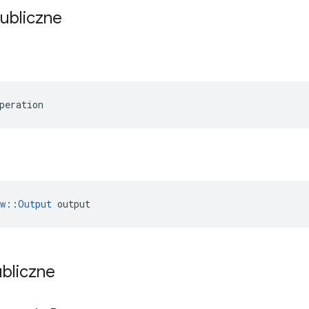
publiczne
peration
ow::Output
 output
ubliczne