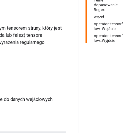
Pełne
dopasowanie
Regex
węzeł
operator::tensorf
m tensorem struny, który jest
low::Wejście
a lub fałsz) tensora
operator::tensorf
low::Wyjście
rażenia regularnego.
ce do danych wejściowych.