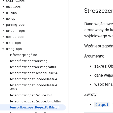
logging
_
ops
math
_
ops
Streszcze
nn
_
ops
no
_
op
Dane wejściowe 
parsing
_
ops
stosowany do ka
random
_
ops
wyjściowego ws
sparse
_
ops
state
_
ops
Wzór jest zgodn
string
_
ops
Informacje ogólne
Argumenty:
tensorflow
::
ops
::
As
String
zakres: O
tensorflow
::
ops
::
As
String
::
Attrs
tensorflow
::
ops
::
Decode
Base64
dane wejśc
tensorflow
::
ops
::
Encode
Base64
wzór: tens
tensorflow
::
ops
::
Encode
Base64
::
Attrs
Zwroty:
tensorflow
::
ops
::
Reduce
Join
tensorflow
::
ops
::
Reduce
Join
::
Attrs
Output
:
tensorflow
::
ops
::
Regex
Full
Match