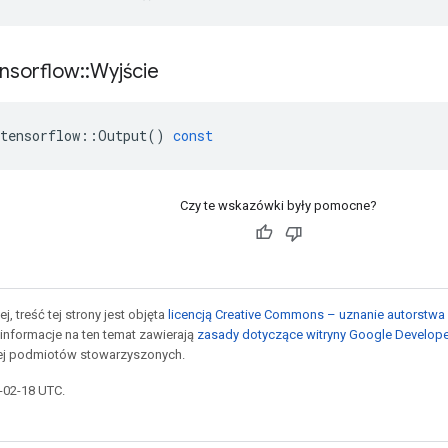
nsorflow
::
Wyjście
tensorflow
::
Output
()
const
Czy te wskazówki były pomocne?
j, treść tej strony jest objęta
licencją Creative Commons – uznanie autorstwa 
informacje na ten temat zawierają
zasady dotyczące witryny Google Develop
jej podmiotów stowarzyszonych.
6-02-18 UTC.