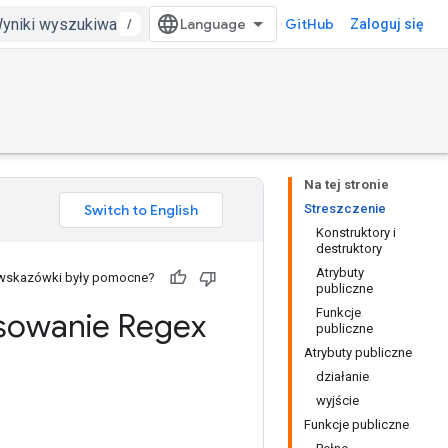
/
GitHub
Zaloguj się
Na tej stronie
Streszczenie
Konstruktory i
destruktory
Atrybuty
 wskazówki były pomocne?
publiczne
Funkcje
sowanie Regex
publiczne
Atrybuty publiczne
działanie
wyjście
Funkcje publiczne