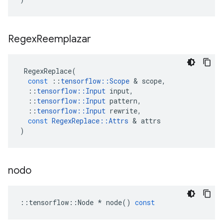
Regex
Reemplazar
RegexReplace
(
const
::
tensorflow
::
Scope
&
scope
,
::
tensorflow
::
Input
input
,
::
tensorflow
::
Input
pattern
,
::
tensorflow
::
Input
rewrite
,
const
RegexReplace
::
Attrs
&
attrs
)
nodo
::
tensorflow
::
Node
*
node
()
const