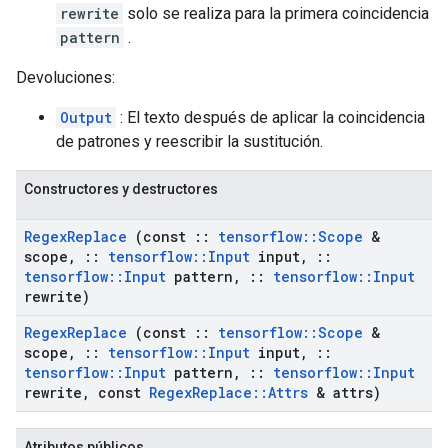
rewrite
solo se realiza para la primera coincidencia
pattern
.
Devoluciones:
Output
: El texto después de aplicar la coincidencia
de patrones y reescribir la sustitución.
Constructores y destructores
Regex
Replace
(const
::
tensorflow
::
Scope
&
scope
,
::
tensorflow
::
Input
input
,
::
tensorflow
::
Input
pattern
,
::
tensorflow
::
Input
rewrite)
Regex
Replace
(const
::
tensorflow
::
Scope
&
scope
,
::
tensorflow
::
Input
input
,
::
tensorflow
::
Input
pattern
,
::
tensorflow
::
Input
rewrite
,
const
Regex
Replace
::
Attrs
& attrs)
Atributos públicos