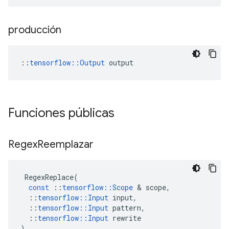
producción
::
tensorflow::Output
 output
Funciones públicas
Regex
Reemplazar
RegexReplace
(
const
::
tensorflow
::
Scope
&
scope
,
::
tensorflow
::
Input
input
,
::
tensorflow
::
Input
pattern
,
::
tensorflow
::
Input
rewrite
)