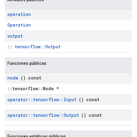
operation
Operation
output
::
tensorflow::Output
Funciones públicas
node
() const
::tensorflow::Node *
operator
::
tensorflow
::
Input
() const
operator
::
tensorflow
::
Output
() const
Funciones estáticas públicas