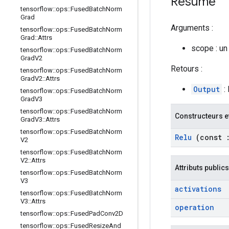
Résumé
tensorflow
::
ops
::
Fused
Batch
Norm
Grad
Arguments :
tensorflow
::
ops
::
Fused
Batch
Norm
Grad
::
Attrs
scope : un
tensorflow
::
ops
::
Fused
Batch
Norm
Grad
V2
Retours :
tensorflow
::
ops
::
Fused
Batch
Norm
Grad
V2
::
Attrs
Output
: 
tensorflow
::
ops
::
Fused
Batch
Norm
Grad
V3
tensorflow
::
ops
::
Fused
Batch
Norm
Constructeurs e
Grad
V3
::
Attrs
tensorflow
::
ops
::
Fused
Batch
Norm
Relu
(const
V2
tensorflow
::
ops
::
Fused
Batch
Norm
V2
::
Attrs
Attributs publics
tensorflow
::
ops
::
Fused
Batch
Norm
V3
activations
tensorflow
::
ops
::
Fused
Batch
Norm
V3
::
Attrs
operation
tensorflow
::
ops
::
Fused
Pad
Conv2D
tensorflow
::
ops
::
Fused
Resize
And