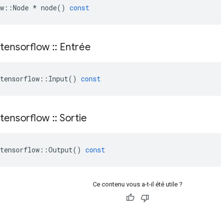
w
::
Node
*
node
()
const
tensorflow
::
Entrée
tensorflow
::
Input
()
const
tensorflow
::
Sortie
tensorflow
::
Output
()
const
Ce contenu vous a-t-il été utile ?