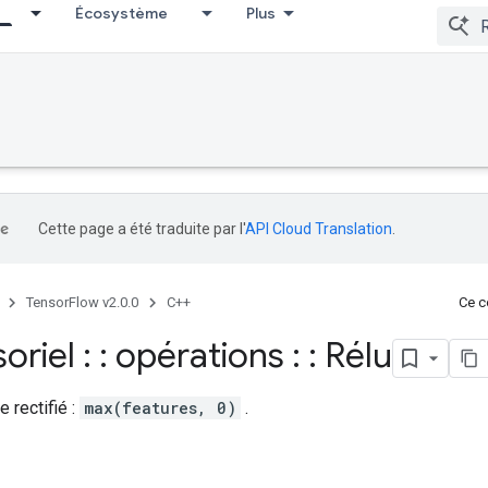
Écosystème
Plus
Cette page a été traduite par l'
API Cloud Translation
.
TensorFlow v2.0.0
C++
Ce co
oriel : : opérations : : Rélu
e rectifié :
max(features, 0)
.