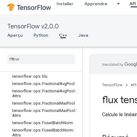
ativeBackpropFilter
Installer
Apprendre
API
tensorflow::ops::DepthwiseConv2dN
ativeBackpropFilter::Attrs
tensorflow::ops::DepthwiseConv2dN
TensorFlow v2.0.0
ativeBackpropInput
tensorflow::ops::DepthwiseConv2dN
Aperçu
Python
C++
Java
ativeBackpropInput::Attrs
tensorflow
::
ops
::
Dilation2D
tensorflow
::
ops
::
Dilation2DBackprop
Filter
tensorflow
::
ops
::
Dilation2DBackprop
Input
tensorflow
::
ops
::
Elu
tensorflow
::
ops
::
Fractional
Avg
Pool
TensorFlow
API
tensorflow
::
ops
::
Fractional
Avg
Pool
::
Attrs
flux tens
tensorflow
::
ops
::
Fractional
Max
Pool
tensorflow
::
ops
::
Fractional
Max
Pool
::
Calcule le linéair
Attrs
tensorflow
::
ops
::
Fused
Batch
Norm
tensorflow
::
ops
::
Fused
Batch
Norm
::
Attrs