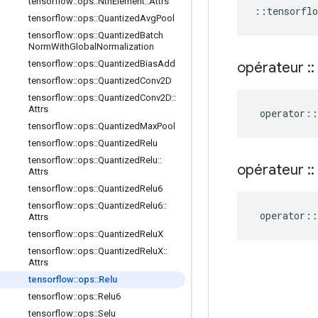
tensorflow
::
ops
::
Nth
Element
::
Attrs
::
tensorflo
tensorflow
::
ops
::
Quantized
Avg
Pool
tensorflow
::
ops
::
Quantized
Batch
Norm
With
Global
Normalization
tensorflow
::
ops
::
Quantized
Bias
Add
opérateur
::
tensorflow
::
ops
::
Quantized
Conv2D
tensorflow
::
ops
::
Quantized
Conv2D
::
Attrs
operator
::
tensorflow
::
ops
::
Quantized
Max
Pool
tensorflow
::
ops
::
Quantized
Relu
tensorflow
::
ops
::
Quantized
Relu
::
opérateur
::
Attrs
tensorflow
::
ops
::
Quantized
Relu6
tensorflow
::
ops
::
Quantized
Relu6
::
operator
::
Attrs
tensorflow
::
ops
::
Quantized
Relu
X
tensorflow
::
ops
::
Quantized
Relu
X
::
Attrs
tensorflow
::
ops
::
Relu
tensorflow
::
ops
::
Relu6
tensorflow
::
ops
::
Selu