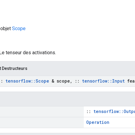
 objet
Scope
Le tenseur des activations.
t Destructeurs
::
tensorflow
::
Scope
& scope
,
::
tensorflow
::
Input
fea
::
tensorflow::Outp
Operation