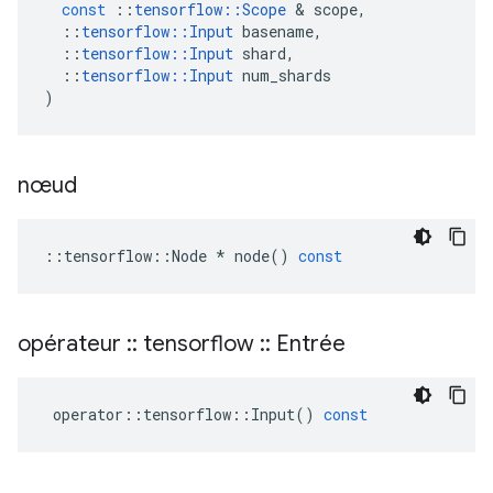
const
::
tensorflow
::
Scope
&
scope
,
::
tensorflow
::
Input
basename
,
::
tensorflow
::
Input
shard
,
::
tensorflow
::
Input
num_shards
)
nœud
::
tensorflow
::
Node
*
node
()
const
opérateur
::
tensorflow
::
Entrée
operator
::
tensorflow
::
Input
()
const