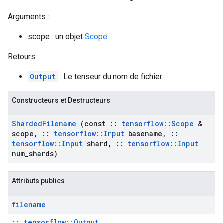
Arguments :
scope : un objet
Scope
Retours :
Output
: Le tenseur du nom de fichier.
Constructeurs et Destructeurs
Sharded
Filename
(const
::
tensorflow
::
Scope
&
scope
,
::
tensorflow
::
Input
basename
,
::
tensorflow
::
Input
shard
,
::
tensorflow
::
Input
num
_
shards)
Attributs publics
filename
::
tensorflow::Output