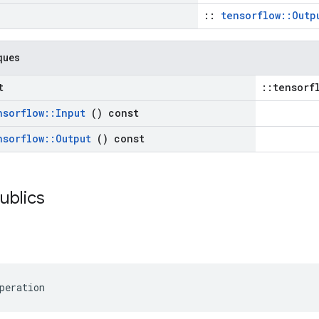
::
tensorflow::Outp
ques
t
::tensorf
nsorflow
::
Input
() const
nsorflow
::
Output
() const
publics
peration