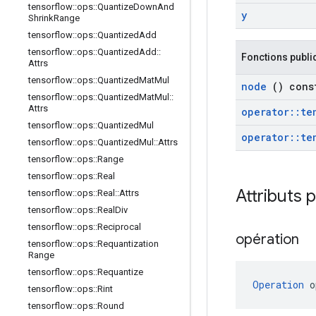
tensorflow
::
ops
::
Quantize
Down
And
y
Shrink
Range
tensorflow
::
ops
::
Quantized
Add
tensorflow
::
ops
::
Quantized
Add
::
Fonctions publi
Attrs
tensorflow
::
ops
::
Quantized
Mat
Mul
node
() cons
tensorflow
::
ops
::
Quantized
Mat
Mul
::
Attrs
operator
::
te
tensorflow
::
ops
::
Quantized
Mul
operator
::
te
tensorflow
::
ops
::
Quantized
Mul
::
Attrs
tensorflow
::
ops
::
Range
tensorflow
::
ops
::
Real
Attributs 
tensorflow
::
ops
::
Real
::
Attrs
tensorflow
::
ops
::
Real
Div
tensorflow
::
ops
::
Reciprocal
opération
tensorflow
::
ops
::
Requantization
Range
tensorflow
::
ops
::
Requantize
Operation
 o
tensorflow
::
ops
::
Rint
tensorflow
::
ops
::
Round