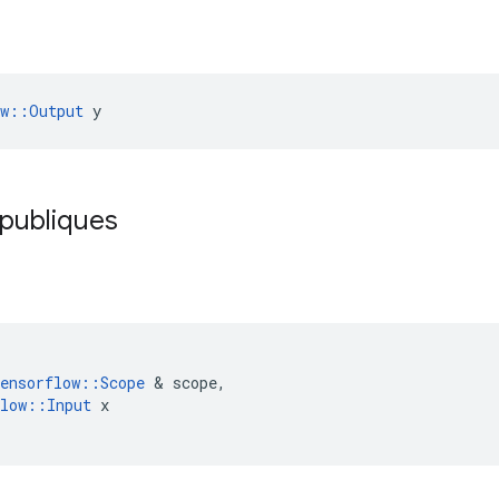
ow::Output
 y
 publiques
ensorflow
::
Scope
&
scope
,
low
::
Input
x