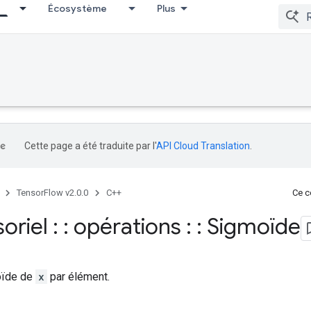
Écosystème
Plus
Cette page a été traduite par l'
API Cloud Translation
.
TensorFlow v2.0.0
C++
Ce co
soriel : : opérations : : Sigmoïde
oïde de
x
par élément.