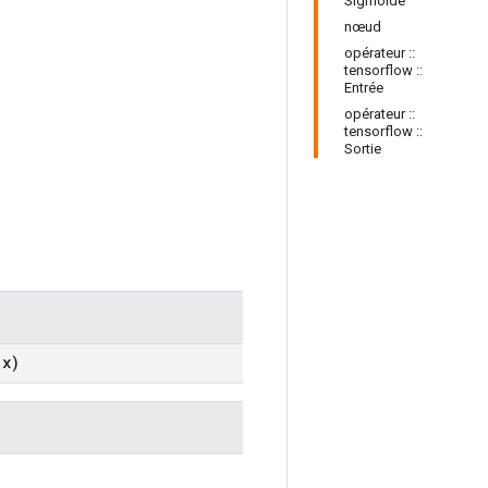
Sigmoïde
nœud
opérateur ::
tensorflow ::
Entrée
opérateur ::
tensorflow ::
Sortie
x)