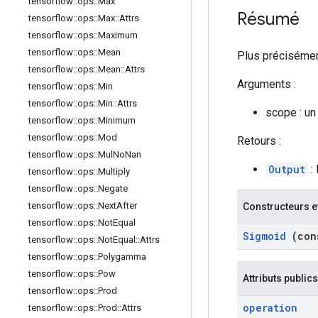
tensorflow
::
ops
::
Max
Résumé
tensorflow
::
ops
::
Max
::
Attrs
tensorflow
::
ops
::
Maximum
tensorflow
::
ops
::
Mean
Plus préciséme
tensorflow
::
ops
::
Mean
::
Attrs
Arguments :
tensorflow
::
ops
::
Min
tensorflow
::
ops
::
Min
::
Attrs
scope : un
tensorflow
::
ops
::
Minimum
tensorflow
::
ops
::
Mod
Retours :
tensorflow
::
ops
::
Mul
No
Nan
Output
: 
tensorflow
::
ops
::
Multiply
tensorflow
::
ops
::
Negate
tensorflow
::
ops
::
Next
After
Constructeurs e
tensorflow
::
ops
::
Not
Equal
Sigmoid
(con
tensorflow
::
ops
::
Not
Equal
::
Attrs
tensorflow
::
ops
::
Polygamma
tensorflow
::
ops
::
Pow
Attributs publics
tensorflow
::
ops
::
Prod
operation
tensorflow
::
ops
::
Prod
::
Attrs