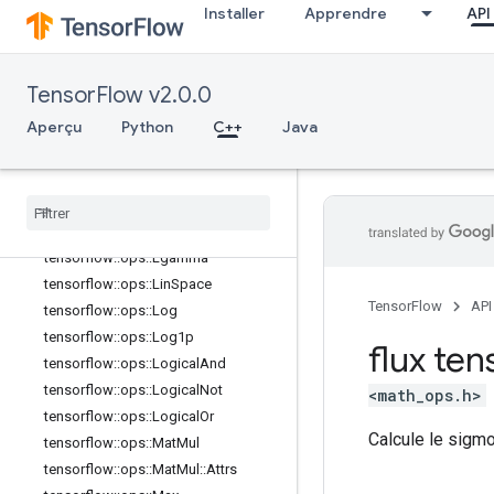
Installer
Apprendre
API
tensorflow::ops::Igammac
tensorflow::ops::Imag
tensorflow::ops::Imag::Attrs
TensorFlow v2.0.0
tensorflow::ops::Inv
Aperçu
tensorflow::ops::IsFinite
Python
C++
Java
tensorflow::ops::IsInf
tensorflow
::
ops
::
Is
Nan
tensorflow
::
ops
::
Less
tensorflow
::
ops
::
Less
Equal
tensorflow
::
ops
::
Lgamma
tensorflow
::
ops
::
Lin
Space
TensorFlow
API
tensorflow
::
ops
::
Log
tensorflow
::
ops
::
Log1p
flux ten
tensorflow
::
ops
::
Logical
And
tensorflow
::
ops
::
Logical
Not
<math_ops.h>
tensorflow
::
ops
::
Logical
Or
Calcule le sigm
tensorflow
::
ops
::
Mat
Mul
tensorflow
::
ops
::
Mat
Mul
::
Attrs