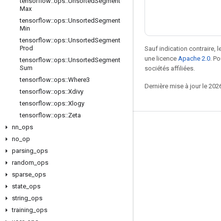
tensorflow
::
ops
::
Unsorted
Segment
Max
tensorflow
::
ops
::
Unsorted
Segment
Min
tensorflow
::
ops
::
Unsorted
Segment
Prod
Sauf indication contraire, 
une licence
Apache 2.0
. P
tensorflow
::
ops
::
Unsorted
Segment
Sum
sociétés affiliées.
tensorflow
::
ops
::
Where3
Dernière mise à jour le 202
tensorflow
::
ops
::
Xdivy
tensorflow
::
ops
::
Xlogy
tensorflow
::
ops
::
Zeta
nn
_
ops
Rester connecté
no
_
op
Blog
parsing
_
ops
Forum
random
_
ops
sparse
_
ops
GitHub
state
_
ops
Twitter
string
_
ops
YouTube
training
_
ops