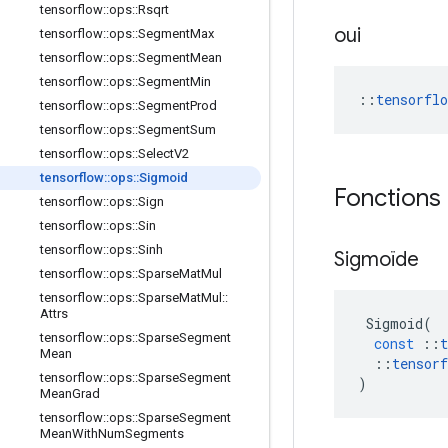
tensorflow
::
ops
::
Rsqrt
oui
tensorflow
::
ops
::
Segment
Max
tensorflow
::
ops
::
Segment
Mean
tensorflow
::
ops
::
Segment
Min
::
tensorfl
tensorflow
::
ops
::
Segment
Prod
tensorflow
::
ops
::
Segment
Sum
tensorflow
::
ops
::
Select
V2
tensorflow
::
ops
::
Sigmoid
Fonctions
tensorflow
::
ops
::
Sign
tensorflow
::
ops
::
Sin
tensorflow
::
ops
::
Sinh
Sigmoïde
tensorflow
::
ops
::
Sparse
Mat
Mul
tensorflow
::
ops
::
Sparse
Mat
Mul
::
Attrs
Sigmoid
(
tensorflow
::
ops
::
Sparse
Segment
const
::
t
Mean
::
tensorf
tensorflow
::
ops
::
Sparse
Segment
)
Mean
Grad
tensorflow
::
ops
::
Sparse
Segment
Mean
With
Num
Segments