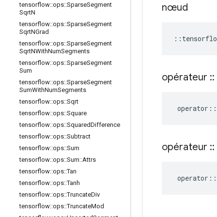
tensorflow
::
ops
::
Sparse
Segment
nœud
Sqrt
N
tensorflow
::
ops
::
Sparse
Segment
Sqrt
NGrad
::
tensorflo
tensorflow
::
ops
::
Sparse
Segment
Sqrt
NWith
Num
Segments
tensorflow
::
ops
::
Sparse
Segment
Sum
opérateur
::
tensorflow
::
ops
::
Sparse
Segment
Sum
With
Num
Segments
tensorflow
::
ops
::
Sqrt
operator
::
tensorflow
::
ops
::
Square
tensorflow
::
ops
::
Squared
Difference
tensorflow
::
ops
::
Subtract
opérateur
::
tensorflow
::
ops
::
Sum
tensorflow
::
ops
::
Sum
::
Attrs
tensorflow
::
ops
::
Tan
operator
::
tensorflow
::
ops
::
Tanh
tensorflow
::
ops
::
Truncate
Div
tensorflow
::
ops
::
Truncate
Mod