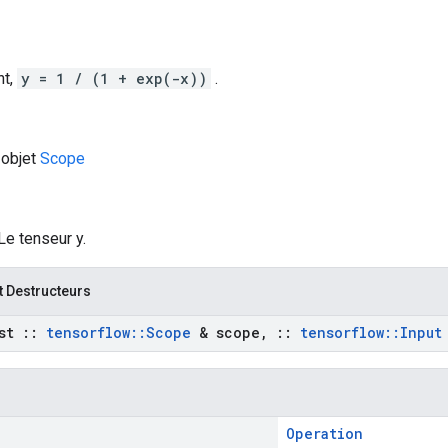
nt,
y = 1 / (1 + exp(-x))
.
 objet
Scope
Le tenseur y.
t Destructeurs
st
::
tensorflow
::
Scope
& scope
,
::
tensorflow
::
Input
Operation