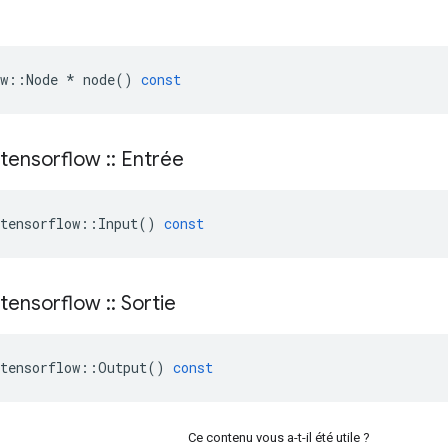
w
::
Node
*
node
()
const
tensorflow
::
Entrée
tensorflow
::
Input
()
const
tensorflow
::
Sortie
tensorflow
::
Output
()
const
Ce contenu vous a-t-il été utile ?