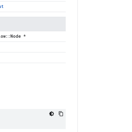
ut
low::Node *