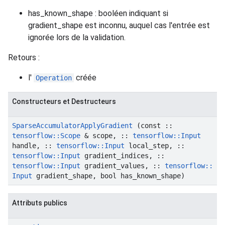
has_known_shape : booléen indiquant si
gradient_shape est inconnu, auquel cas l'entrée est
ignorée lors de la validation.
Retours :
l'
créée
Operation
Constructeurs et Destructeurs
Sparse
Accumulator
Apply
Gradient
(const
::
tensorflow
::
Scope
& scope
,
::
tensorflow
::
Input
handle
,
::
tensorflow
::
Input
local
_
step
,
::
tensorflow
::
Input
gradient
_
indices
,
::
tensorflow
::
Input
gradient
_
values
,
::
tensorflow
::
Input
gradient
_
shape
,
bool has
_
known
_
shape)
Attributs publics