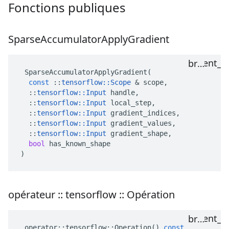
Fonctions publiques
Sparse
Accumulator
Apply
Gradient
SparseAccumulatorApplyGradient
(
const
::
tensorflow
::
Scope
&
scope
,
::
tensorflow
::
Input
handle
,
::
tensorflow
::
Input
local_step
,
::
tensorflow
::
Input
gradient_indices
,
::
tensorflow
::
Input
gradient_values
,
::
tensorflow
::
Input
gradient_shape
,
bool
has_known_shape
)
opérateur
::
tensorflow
::
Opération
operator
::
tensorflow
::
Operation
()
const