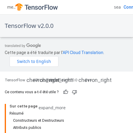
Conn
TensorFlow v2.0.0
Cette page a été traduite par l'
API Cloud Translation
.
TensorFlow
API
TensorFlow v2.0.0
C++
Ce contenu vous a-t-il été utile ?
Sur cette page
Résumé
Constructeurs et Destructeurs
Attributs publics