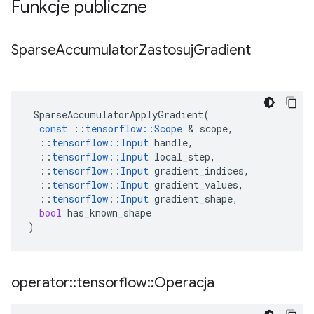
Funkcje publiczne
Sparse
Accumulator
Zastosuj
Gradient
SparseAccumulatorApplyGradient
(
const
::
tensorflow
::
Scope
&
scope
,
::
tensorflow
::
Input
handle
,
::
tensorflow
::
Input
local_step
,
::
tensorflow
::
Input
gradient_indices
,
::
tensorflow
::
Input
gradient_values
,
::
tensorflow
::
Input
gradient_shape
,
bool
has_known_shape
)
operator
::
tensorflow
::
Operacja