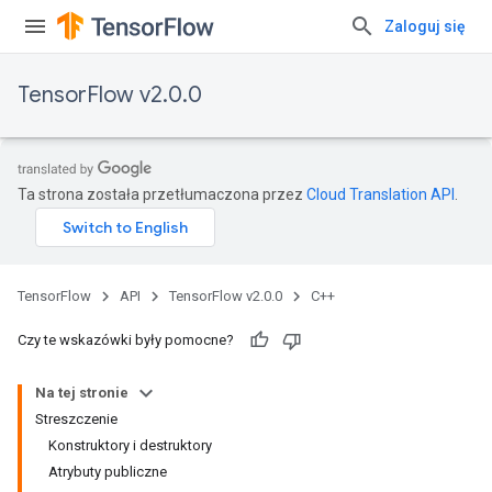
Zaloguj się
TensorFlow v2.0.0
Ta strona została przetłumaczona przez
Cloud Translation API
.
TensorFlow
API
TensorFlow v2.0.0
C++
Czy te wskazówki były pomocne?
Na tej stronie
Streszczenie
Konstruktory i destruktory
Atrybuty publiczne