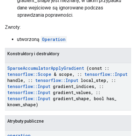
gradient_shape jest nieznany; w takim przypadku
dane wejściowe są ignorowane podczas
sprawdzania poprawności.
Zwroty:
utworzoną
Operation
Konstruktory i destruktory
Sparse
Accumulator
Apply
Gradient
(const
::
tensorflow
::
Scope
& scope
,
::
tensorflow
::
Input
handle
,
::
tensorflow
::
Input
local
_
step
,
::
tensorflow
::
Input
gradient
_
indices
,
::
tensorflow
::
Input
gradient
_
values
,
::
tensorflow
::
Input
gradient
_
shape
,
bool has
_
known
_
shape)
Atrybuty publiczne
operation