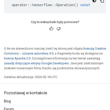
operator
::
tensorflow
::
Operation
()
const
Czy te wskazówki były pomocne?
O ile nie stwierdzono inaczej, treść tej strony jest objęta
licencją Creative
Commons – uznanie autorstwa 4.0
, a fragmenty kodu są dostępne na
licencji Apache 2.0
. Szczegółowe informacje na ten temat zawierają
zasady dotyczące witryny Google Developers
. Java jest zastrzeżonym
znakiem towarowym firmy Oracle i jej podmiotów stowarzyszonych.
Ostatnia aktualizacja: 2026-02-18 UTC.
Pozostawaj w kontakcie
Blog
Forum