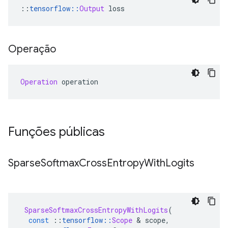
::
tensorflow
::
Output
 loss
Operação
Operation
 operation
Funções públicas
Sparse
Softmax
Cross
Entropy
With
Logits
SparseSoftmaxCrossEntropyWithLogits
(
const
::
tensorflow
::
Scope
&
 scope
,