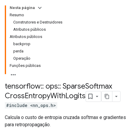
Nesta página
Resumo
Construtores e Destruidores
Atributos públicos
Atributos públicos
backprop
perda
Operação
Funções públicas
tensorflow
::
ops
::
Sparse
Softmax
Cross
Entropy
With
Logits
#include <nn_ops.h>
Calcula o custo de entropia cruzada softmax e gradientes
para retropropagação.