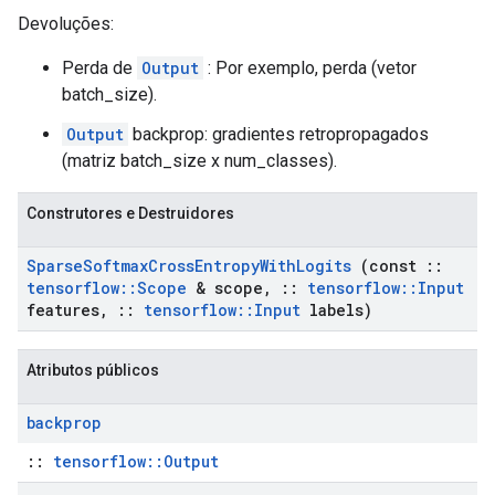
Devoluções:
Perda de
Output
: Por exemplo, perda (vetor
batch_size).
Output
backprop: gradientes retropropagados
(matriz batch_size x num_classes).
Construtores e Destruidores
Sparse
Softmax
Cross
Entropy
With
Logits
(const
::
tensorflow
::
Scope
& scope
,
::
tensorflow
::
Input
features
,
::
tensorflow
::
Input
labels)
Atributos públicos
backprop
::
tensorflow::Output