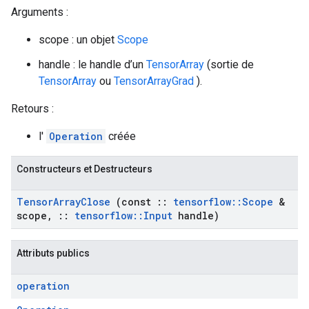
Arguments :
scope : un objet
Scope
handle : le handle d’un
TensorArray
(sortie de
TensorArray
ou
TensorArrayGrad
).
Retours :
l'
Operation
créée
Constructeurs et Destructeurs
Tensor
Array
Close
(const
::
tensorflow
::
Scope
&
scope
,
::
tensorflow
::
Input
handle)
Attributs publics
operation