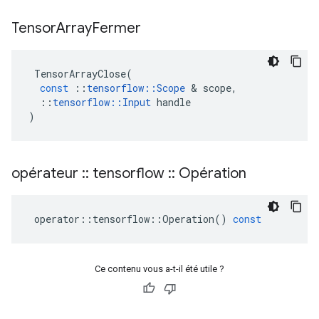
Tensor
Array
Fermer
TensorArrayClose
(
const
::
tensorflow
::
Scope
&
scope
,
::
tensorflow
::
Input
handle
)
opérateur
::
tensorflow
::
Opération
operator
::
tensorflow
::
Operation
()
const
Ce contenu vous a-t-il été utile ?