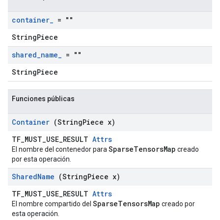
container
_
= ""
StringPiece
shared
_
name
_
= ""
StringPiece
Funciones públicas
Container
(String
Piece x)
TF_MUST_USE_RESULT
Attrs
SparseTensorsMap
El nombre del contenedor para
creado
por esta operación.
Shared
Name
(String
Piece x)
TF_MUST_USE_RESULT
Attrs
SparseTensorsMap
El nombre compartido del
creado por
esta operación.