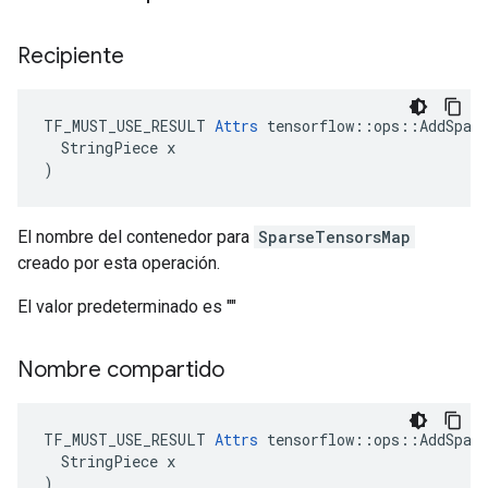
Recipiente
TF_MUST_USE_RESULT 
Attrs
 tensorflow::ops::AddSpars
  StringPiece x

)
El nombre del contenedor para
SparseTensorsMap
creado por esta operación.
El valor predeterminado es ""
Nombre compartido
TF_MUST_USE_RESULT 
Attrs
 tensorflow::ops::AddSpars
  StringPiece x

)