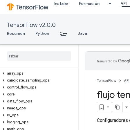
Instalar
Formación
API
TensorFlow v2.0.0
Resumen
Python
C++
Java
C++
array
_
ops
candidate
_
sampling
_
ops
TensorFlow
API
control
_
flow
_
ops
flujo te
core
data
_
flow
_
ops
image
_
ops
io
_
ops
Configuradores 
logging
_
ops
math
_
ops