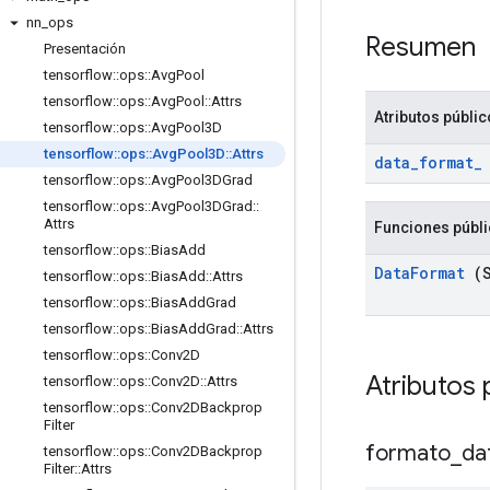
nn
_
ops
Resumen
Presentación
tensorflow
::
ops
::
Avg
Pool
tensorflow
::
ops
::
Avg
Pool
::
Attrs
Atributos públi
tensorflow
::
ops
::
Avg
Pool3D
tensorflow
::
ops
::
Avg
Pool3D
::
Attrs
data
_
format
_
tensorflow
::
ops
::
Avg
Pool3DGrad
tensorflow
::
ops
::
Avg
Pool3DGrad
::
Attrs
Funciones públ
tensorflow
::
ops
::
Bias
Add
Data
Format
(S
tensorflow
::
ops
::
Bias
Add
::
Attrs
tensorflow
::
ops
::
Bias
Add
Grad
tensorflow
::
ops
::
Bias
Add
Grad
::
Attrs
tensorflow
::
ops
::
Conv2D
Atributos 
tensorflow
::
ops
::
Conv2D
::
Attrs
tensorflow
::
ops
::
Conv2DBackprop
Filter
formato
_
da
tensorflow
::
ops
::
Conv2DBackprop
Filter
::
Attrs