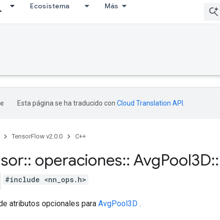
Ecosistema
Más
Esta página se ha traducido con
Cloud Translation API
.
TensorFlow v2.0.0
C++
nsor
::
operaciones
::
Avg
Pool3D
::
#include <nn_ops.h>
de atributos opcionales para
AvgPool3D
.