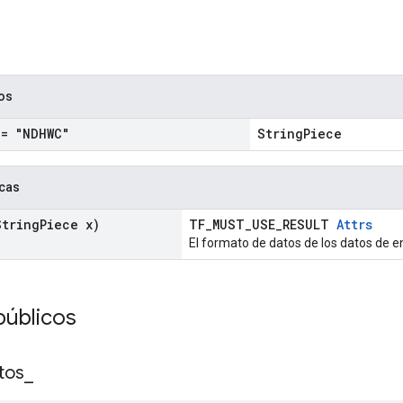
cos
= "NDHWC"
StringPiece
icas
tring
Piece x)
TF_MUST_USE_RESULT
Attrs
El formato de datos de los datos de en
públicos
tos
_