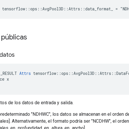
e tensorflow::ops::AvgPool3D::Attrs::data_format_ = "ND
 públicas
 datos
E_RESULT 
Attrs
 tensorflow::ops::AvgPool3D::Attrs::DataFo
ce x

tos de los datos de entrada y salida.
redeterminado "NDHWC", los datos se almacenan en el orden de: [
nales]. Alternativamente, el formato podría ser "NCDHW", el ord
nales, en_profundidad, en_altura, en_ancho].