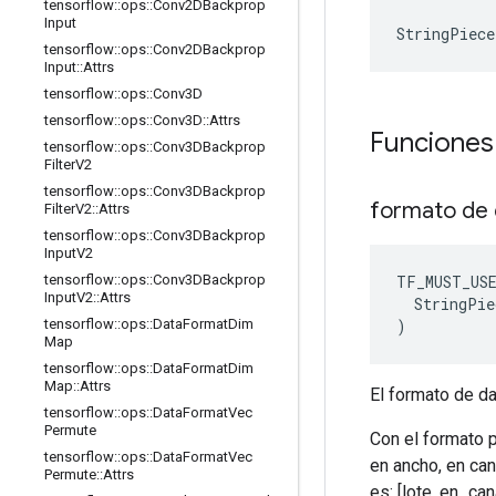
tensorflow
::
ops
::
Conv2DBackprop
Input
StringPiec
tensorflow
::
ops
::
Conv2DBackprop
Input
::
Attrs
tensorflow
::
ops
::
Conv3D
tensorflow
::
ops
::
Conv3D
::
Attrs
Funciones
tensorflow
::
ops
::
Conv3DBackprop
Filter
V2
tensorflow
::
ops
::
Conv3DBackprop
formato de
Filter
V2
::
Attrs
tensorflow
::
ops
::
Conv3DBackprop
Input
V2
TF_MUST_US
tensorflow
::
ops
::
Conv3DBackprop
Input
V2
::
Attrs
  StringPie
)
tensorflow
::
ops
::
Data
Format
Dim
Map
tensorflow
::
ops
::
Data
Format
Dim
Map
::
Attrs
El formato de da
tensorflow
::
ops
::
Data
Format
Vec
Permute
Con el formato p
tensorflow
::
ops
::
Data
Format
Vec
en ancho, en ca
Permute
::
Attrs
es: [lote, en_ca