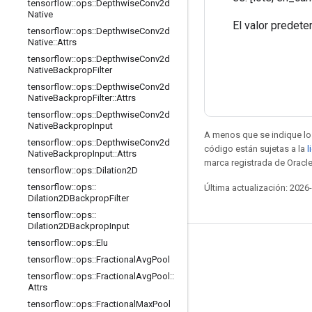
tensorflow
::
ops
::
Depthwise
Conv2d
Native
El valor prede
tensorflow
::
ops
::
Depthwise
Conv2d
Native
::
Attrs
tensorflow
::
ops
::
Depthwise
Conv2d
Native
Backprop
Filter
tensorflow
::
ops
::
Depthwise
Conv2d
Native
Backprop
Filter
::
Attrs
tensorflow
::
ops
::
Depthwise
Conv2d
Native
Backprop
Input
A menos que se indique lo 
tensorflow
::
ops
::
Depthwise
Conv2d
código están sujetas a la
l
Native
Backprop
Input
::
Attrs
marca registrada de Oracle
tensorflow
::
ops
::
Dilation2D
tensorflow
::
ops
::
Última actualización: 2026
Dilation2DBackprop
Filter
tensorflow
::
ops
::
Dilation2DBackprop
Input
tensorflow
::
ops
::
Elu
Seguir conectado
tensorflow
::
ops
::
Fractional
Avg
Pool
Blog
tensorflow
::
ops
::
Fractional
Avg
Pool
::
Attrs
Foro
tensorflow
::
ops
::
Fractional
Max
Pool