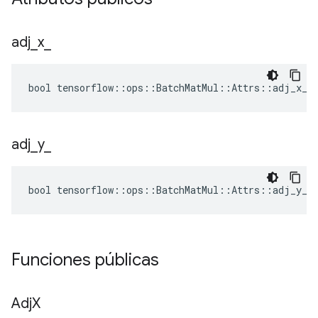
adj
_
x
_
bool tensorflow::ops::BatchMatMul::Attrs::adj_x_ 
adj
_
y
_
bool tensorflow::ops::BatchMatMul::Attrs::adj_y_ 
Funciones públicas
Adj
X