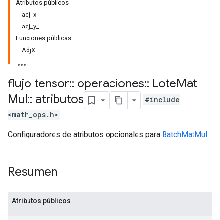
Atributos públicos
adj_x_
adj_y_
Funciones públicas
AdjX
flujo tensor
::
operaciones
::
Lote
Mat
Mul
::
atributos
#include
<math_ops.h>
Configuradores de atributos opcionales para
BatchMatMul
.
Resumen
Atributos públicos