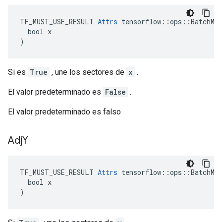
TF_MUST_USE_RESULT 
Attrs
 tensorflow::ops::BatchMat
  bool x

)
Si es
True
, une los sectores de
x
.
El valor predeterminado es
False
.
El valor predeterminado es falso
Adj
Y
TF_MUST_USE_RESULT 
Attrs
 tensorflow::ops::BatchMat
  bool x

)