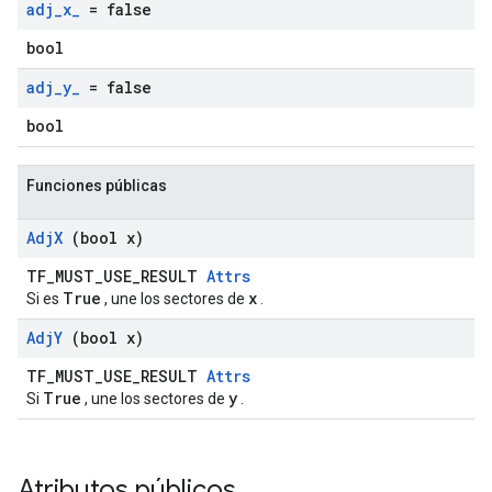
adj
_
x
_
= false
bool
adj
_
y
_
= false
bool
Funciones públicas
Adj
X
(bool x)
TF_MUST_USE_RESULT
Attrs
True
x
Si es
, une los sectores de
.
Adj
Y
(bool x)
TF_MUST_USE_RESULT
Attrs
True
y
Si
, une los sectores de
.
Atributos públicos